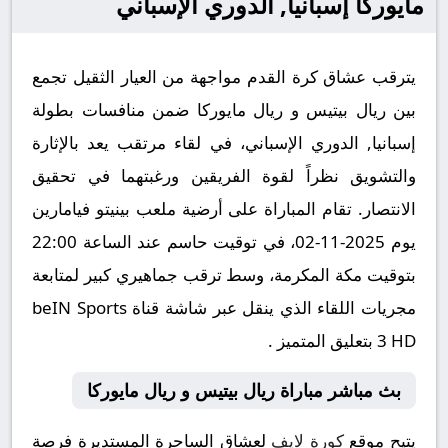
مايوركا إسبانيا, الدوري الإسباني
يترقب عشاق كرة القدم مواجهة من العيار الثقيل تجمع
بين ريال بيتيس و ريال مايوركا ضمن منافسات بطولة
إسبانيا, الدوري الإسباني، في لقاء مرتقب يعد بالإثارة
والتشويق نظراً لقوة الفريقين ورغبتهما في تحقيق
الانتصار. تقام المباراة على أرضية ملعب بينيتو فيامارين
يوم 2025-11-02، في توقيت حاسم عند الساعة 22:00
بتوقيت مكة المكرمة، وسط ترقب جماهيري كبير لمتابعة
مجريات اللقاء الذي ينقل عبر شاشة قناة beIN Sports
3 HD بتعليق المتميز .
بث مباشر مباراة ريال بيتيس و ريال مايوركا
يتيح موقع
كورة لايف
لعشاق الساحرة المستديرة فرصة