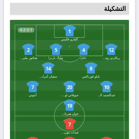
التشكيلة
4-2-3-1
1
ألفارو فاليس
2
5
4
12
ريكاردو رودريجيز
ناتان
مارك بارترا
هيكتور بيليرين
14
8
بابلو فورنالس
سفيان أمرابط
7
20
10
عبدالصمد الزلزولي
جيوفاني لو سيلسو
أنتوني
19
خوان هيرنانديز
7
فيدات موريكي