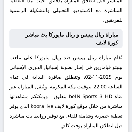
المباشر قبل انطلاق المباراة بدقائق، حيث تبدأ التغطية
المباشرة مع الاستوديو التحليلي والتشكيلة الرسمية
للفريقين.
مباراة ريال بيتيس و ريال مايوركا بث مباشر
كورة لايف
تُقام مباراة ريال بيتيس ضد ريال مايوركا على ملعب
بينيتو فيامارين في إطار بطولة إسبانيا, الدوري الإسباني
يوم 2025-11-02، وتنطلق صافرة البداية في تمام
الساعة 22:00 بتوقيت مكة المكرمة. وتُنقل المباراة عبر
قناة beIN Sports 3 HD بتعليق ، ويمكنكم مشاهدتها
مباشرة من خلال موقع كورة لايف
koora live
الذي يوفر
تغطية حصرية وشاملة للقاء، مع توفير روابط بث مباشرة
قبل انطلاق المباراة بوقت كافٍ.