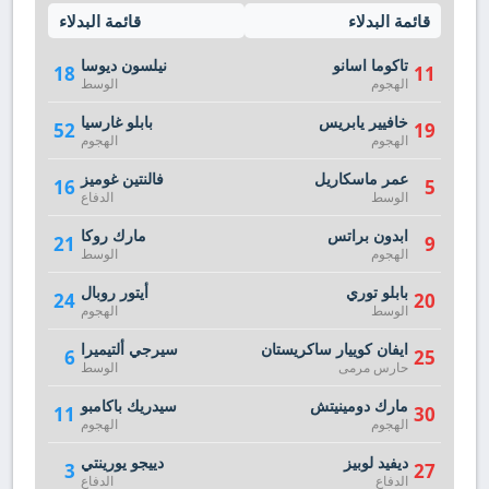
قائمة البدلاء
قائمة البدلاء
تاكوما اسانو
نيلسون ديوسا
18
11
الهجوم
الوسط
خافيير يابريس
بابلو غارسيا
52
19
الهجوم
الهجوم
عمر ماسكاريل
فالنتين غوميز
16
5
الوسط
الدفاع
ابدون براتس
مارك روكا
21
9
الهجوم
الوسط
بابلو توري
أيتور روبال
24
20
الوسط
الهجوم
ايفان كوييار ساكريستان
سيرجي ألتيميرا
6
25
حارس مرمى
الوسط
مارك دومينيتش
سيدريك باكامبو
11
30
الهجوم
الهجوم
ديفيد لوبيز
دييجو يورينتي
3
27
الدفاع
الدفاع