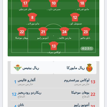
17
10
18
ماتيو فيرنانديز
سيرجي داردير
جان فيرجيلي
8
12
صموئيل كوستا
مانو مورلانيس
22
21
24
23
بابلو مافيو
مارتين فاليجينت
أنتونيو راييو
يوهان موخيكا
13
4-2-3-1
لوكاس بيرغستروم
ريال مايوركا
ريال بيتيس
لوكاس بيرغستروم
ألفارو فاليس
1
13
حارس مرمى
حارس مرمى
يوهان موخيكا
ريكاردو رودريجيز
12
22
الدفاع
الدفاع
أنتونيو راييو
ناتان
4
21