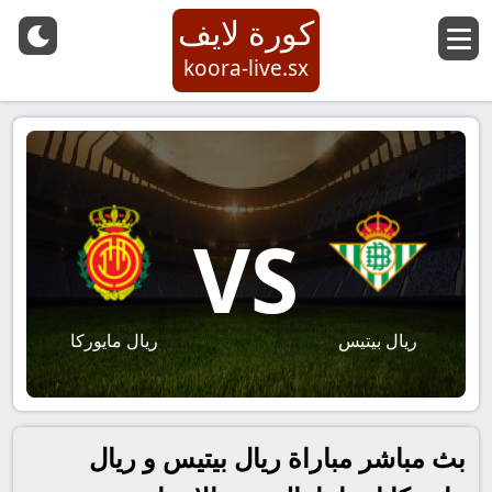
كورة لايف
koora-live.sx
VS
ريال بيتيس
ريال مايوركا
بث مباشر مباراة ريال بيتيس و ريال