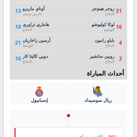
روجر هينوجز
أوناي ماريرو
13
31
الدفاع
حارس مرمى
لوكا كوليوشو
هاماري تراوري
18
16
الهجوم
الدفاع
بابلو رامون
أرسين زاخاريان
21
4
الدفاع
الوسط
روبين سانشيز
دويي كاليتا كار
16
2
الدفاع
الدفاع
أحداث المباراة
ريال سوسيداد
إسبانيول
بطاقة صفراء
90'