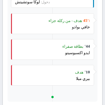
لوكا سوتشيتش
دخول:
هدف - من ركلة جزاء
45'
1
خافي بوادو
بطاقة صفراء
44'
ايدو اكسبوسيتو
هدف
10'
بيري ميلا