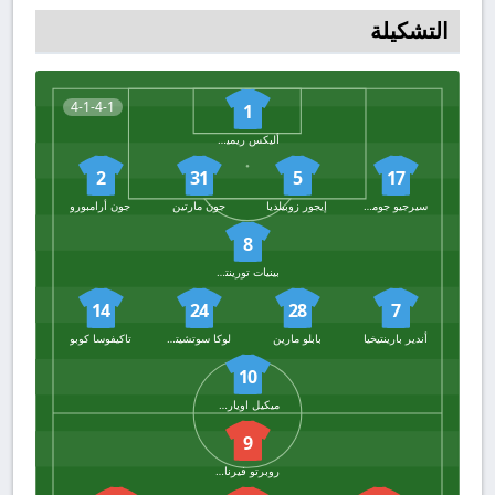
التشكيلة
4-1-4-1
1
أليكس ريميرو
2
31
5
17
سيرجيو جوميز
إيجور زوبيلديا
جون مارتين
جون أرامبورو
8
بينيات تورينتيس
14
24
28
7
أندير بارينتيخيا
بابلو مارين
لوكا سوتشيتش
تاكيفوسا كوبو
10
ميكيل اويارزابال
9
روبرتو فيرنانديز