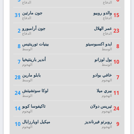
الدفاع
الدفاع
والدو روبيو
جون مارتين
31
15
الدفاع
الدفاع
عمر الهلال
جون أرامبورو
2
23
الدفاع
الدفاع
ايدو اكسبوسيتو
بينيات تورينتيس
8
8
الوسط
الوسط
بول لوزانو
أندير بارينتيخيا
7
10
الوسط
الهجوم
خافي بوادو
بابلو مارين
28
7
الهجوم
الوسط
بيري ميلا
لوكا سوتشيتش
24
11
الهجوم
الوسط
تيريس دولان
تاكيفوسا كوبو
14
24
الهجوم
الهجوم
روبرتو فيرنانديز
ميكيل اويارزابال
10
9
الهجوم
الهجوم