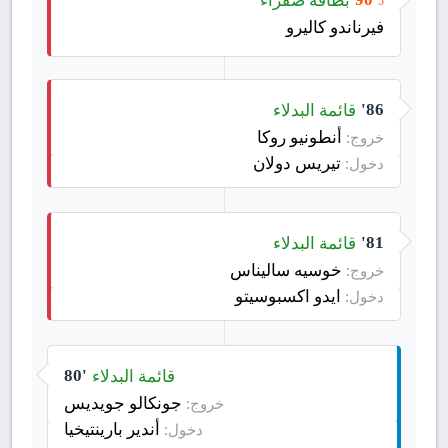
5
فيرناندو كاليرو
قائمة البدلاء
86'
أنطونيو روكا
خروج:
تيريس دولان
دخول:
قائمة البدلاء
81'
خوسيه ساليناس
خروج:
ايدو اكسبوسيتو
دخول:
قائمة البدلاء
80'
جونكالو جويديس
خروج:
أندير بارينتيخيا
دخول: