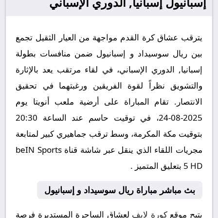
إسبانيول إسبانيا, الدوري الإسباني
يترقب عشاق كرة القدم مواجهة من العيار الثقيل تجمع
بين ريال سوسيداد و إسبانيول ضمن منافسات بطولة
إسبانيا, الدوري الإسباني، في لقاء مرتقب يعد بالإثارة
والتشويق نظراً لقوة الفريقين ورغبتهما في تحقيق
الانتصار. تقام المباراة على أرضية ملعب أنويتا يوم
2025-08-24، في توقيت حاسم عند الساعة 20:30
بتوقيت مكة المكرمة، وسط ترقب جماهيري كبير لمتابعة
مجريات اللقاء الذي ينقل عبر شاشة قناة beIN Sports
5 HD بتعليق المتميز .
بث مباشر مباراة ريال سوسيداد و إسبانيول
يتيح موقع
كورة لايف
لعشاق الساحرة المستديرة فرصة