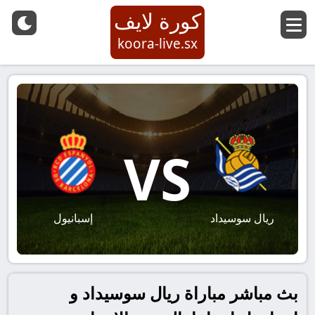
كورة لايف
koora-live.sx
VS
ريال سوسيداد
إسبانيول
بث مباشر مباراة ريال سوسيداد و