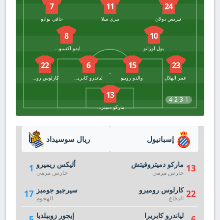
7
11
24
تيريس دولان
بيري ميلا
خافي بوادو
8
10
بول لوزانو
ايدو اكسبوسيتو
22
6
15
23
عمر الهلال
والدو روبيو
لياندرو كابريرا
كارلوس روميرو
13
4-2-3-1
ماركو دميتروفيتش
إسبانيول
ريال سوسيداد
ماركو دميتروفيتش
أليكس ريميرو
1
13
حارس مرمى
حارس مرمى
كارلوس روميرو
سيرجيو جوميز
17
22
الدفاع
الهجوم
لياندرو كابريرا
إيجور زوبيلديا
5
6