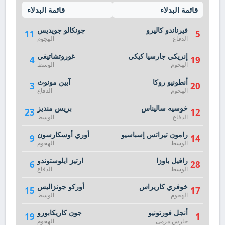
قائمة البدلاء
قائمة البدلاء
فيرناندو كاليرو
جونكالو جويديس
11
5
الدفاع
الهجوم
إنريكي جارسيا كيكي
غوروتشاتيغي
4
19
الهجوم
الوسط
أنطونيو روكا
آيين مونوث
3
20
الهجوم
الدفاع
خوسيه ساليناس
بريس منديز
23
12
الدفاع
الوسط
رامون تيراتس إسباسيو
أوري أوسكارسون
9
14
الوسط
الهجوم
رافيل باوزا
ارتيز ايلوستوندو
6
28
الوسط
الدفاع
خوفري كاريراس
أوركو جونزاليس
15
17
الهجوم
الوسط
أنجل فورتونيو
جون كاريكابورو
19
1
حارس مرمى
الهجوم