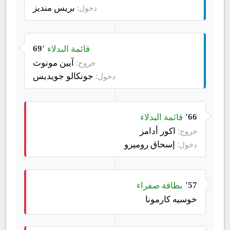
بريس منديز
دخول:
قائمة البدلاء
69'
آيين مونوث
خروج:
جونكالو جويديس
دخول:
قائمة البدلاء
66'
اكور أدامز
خروج:
إسحاق روميرو
دخول:
بطاقة صفراء
57'
خوسيه كارمونا