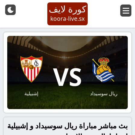
كورة لايف
koora-live.sx
VS
ريال سوسيداد
إشبيلية
بث مباشر مباراة ريال سوسيداد و إشبيلية