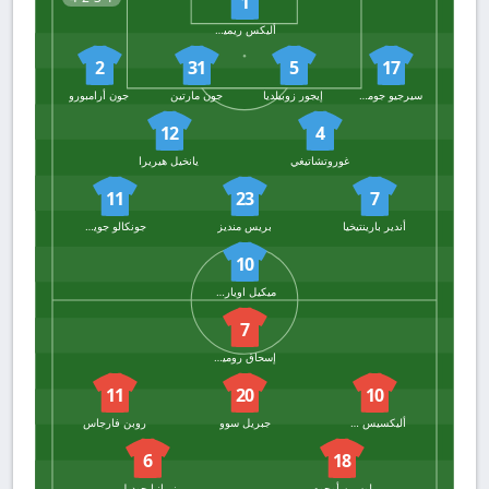
1
أليكس ريميرو
2
31
5
17
سيرجيو جوميز
إيجور زوبيلديا
جون مارتين
جون أرامبورو
12
4
غوروتشاتيغي
يانخيل هيريرا
11
23
7
أندير بارينتيخيا
بريس منديز
جونكالو جويديس
10
ميكيل اويارزابال
7
إسحاق روميرو
11
20
10
أليكسيس سانشيز
جبريل سوو
روبن فارجاس
6
18
لوسين أوجوم
نيمانيا جوديل