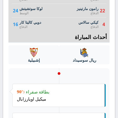
رامون مارتينيز
لوكا سوتشيتش
24
22
الدفاع
الوسط
كيكي سالاس
دويي كاليتا كار
16
4
الدفاع
الدفاع
أحداث المباراة
ريال سوسيداد
إشبيلية
بطاقة صفراء
90'
3
ميكيل اويارزابال