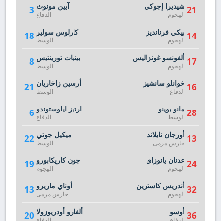
شيديرا إجوكي
آيين مونوث
3
21
الهجوم
الدفاع
بيكي فرنانديز
كارلوس سولير
18
14
الهجوم
الوسط
ألفونسو غونزاليس
بينيات تورينتيس
8
17
الهجوم
الوسط
خوانلو سانشيز
أرسين زاخاريان
21
16
الدفاع
الوسط
مانو بوينو
ارتيز ايلوستوندو
6
28
الوسط
الدفاع
أورجان نايلاند
ميكيل جوتي
22
13
حارس مرمى
الوسط
عدنان يانوزاي
جون كاريكابورو
19
24
الهجوم
الهجوم
أندريس كاسترين
أوناي ماريرو
13
32
الهجوم
حارس مرمى
أوسو
ألفارو أودريوزولا
20
36
الدفاع
الدفاع