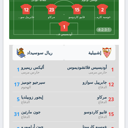
12
23
15
2
خوسيه كارمونا
فابيو كاردوسو
مركاو
جابرييل سوازو
1
4-2-3-1
أوديسيس فلاتشوديموس
إشبيلية
ريال سوسيداد
أوديسيس فلاتشوديموس
أليكس ريميرو
1
1
حارس مرمى
حارس مرمى
جابرييل سوازو
سيرجيو جوميز
17
12
الدفاع
الهجوم
مركاو
إيجور زوبيلديا
5
23
الدفاع
الدفاع
فابيو كاردوسو
جون مارتين
31
15
الدفاع
الدفاع
خوسيه كارمونا
جون أرامبورو