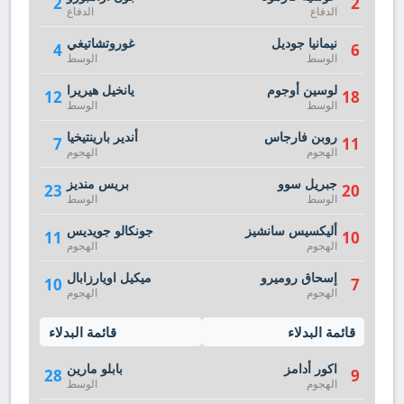
2
2
الدفاع
الدفاع
نيمانيا جوديل
غوروتشاتيغي
4
6
الوسط
الوسط
لوسين أوجوم
يانخيل هيريرا
12
18
الوسط
الوسط
روبن فارجاس
أندير بارينتيخيا
7
11
الهجوم
الهجوم
جبريل سوو
بريس منديز
23
20
الوسط
الوسط
أليكسيس سانشيز
جونكالو جويديس
11
10
الهجوم
الهجوم
إسحاق روميرو
ميكيل اويارزابال
10
7
الهجوم
الهجوم
قائمة البدلاء
قائمة البدلاء
اكور أدامز
بابلو مارين
28
9
الهجوم
الوسط