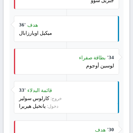
جبريل سوو
هدف
36'
ميكيل اويارزابال
بطاقة صفراء
34'
لوسين أوجوم
قائمة البدلاء
33'
كارلوس سولير
خروج:
يانخيل هيريرا
دخول:
هدف
30'