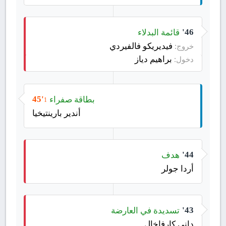
قائمة البدلاء
46'
فيديريكو فالفيردي
خروج:
براهيم دياز
دخول:
بطاقة صفراء
45'
1
أندير بارينتيخيا
هدف
44'
أردا جولر
تسديدة في العارضة
43'
داني كارفاخال