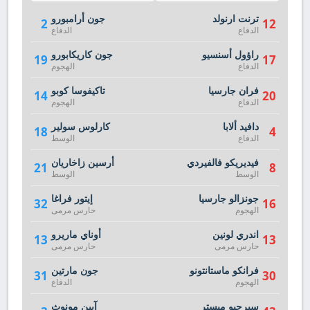
ترنت ارنولد
جون أرامبورو
2
12
الدفاع
الدفاع
راؤول أسنسيو
جون كاريكابورو
19
17
الدفاع
الهجوم
فران جارسيا
تاكيفوسا كوبو
14
20
الدفاع
الهجوم
دافيد ألابا
كارلوس سولير
18
4
الدفاع
الوسط
فيديريكو فالفيردي
أرسين زاخاريان
21
8
الوسط
الوسط
جونزالو جارسيا
إيتور فراغا
32
16
الهجوم
حارس مرمى
اندري لونين
أوناي ماريرو
13
13
حارس مرمى
حارس مرمى
فرانكو ماستانتونو
جون مارتين
31
30
الهجوم
الدفاع
سيرجيو ميستر
آيين مونوث