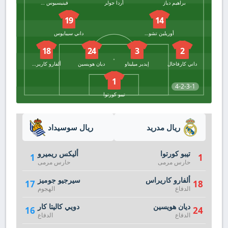
براهيم دياز
أردا جولر
فينيسيوس جونيور
19
14
أوريلين تشواميني
داني سيبايوس
18
24
3
2
داني كارفاخال
إيدير ميليتاو
ديان هويسين
ألفارو كاريراس
1
4-2-3-1
تيبو كورتوا
ريال مدريد
ريال سوسيداد
تيبو كورتوا
أليكس ريميرو
1
1
حارس مرمى
حارس مرمى
ألفارو كاريراس
سيرجيو جوميز
17
18
الدفاع
الهجوم
ديان هويسين
دويي كاليتا كار
16
24
الدفاع
الدفاع