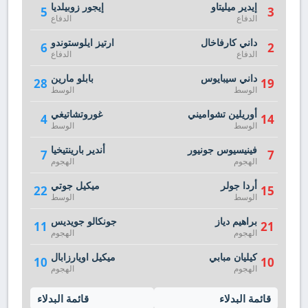
إيدير ميليتاو
إيجور زوبيلديا
5
3
الدفاع
الدفاع
داني كارفاخال
ارتيز ايلوستوندو
6
2
الدفاع
الدفاع
داني سيبايوس
بابلو مارين
28
19
الوسط
الوسط
أوريلين تشواميني
غوروتشاتيغي
4
14
الوسط
الوسط
فينيسيوس جونيور
أندير بارينتيخيا
7
7
الهجوم
الهجوم
أردا جولر
ميكيل جوتي
22
15
الوسط
الوسط
براهيم دياز
جونكالو جويديس
11
21
الهجوم
الهجوم
كيليان مبابي
ميكيل اويارزابال
10
10
الهجوم
الهجوم
قائمة البدلاء
قائمة البدلاء