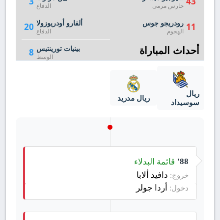
3
43
حارس مرمى
الدفاع
رودريجو جوس
ألفارو أودريوزولا
20
11
الهجوم
الدفاع
أحداث المباراة
بينيات تورينتيس
8
الوسط
ريال
ريال مدريد
سوسيداد
قائمة البدلاء
88'
دافيد ألابا
خروج:
أردا جولر
دخول: