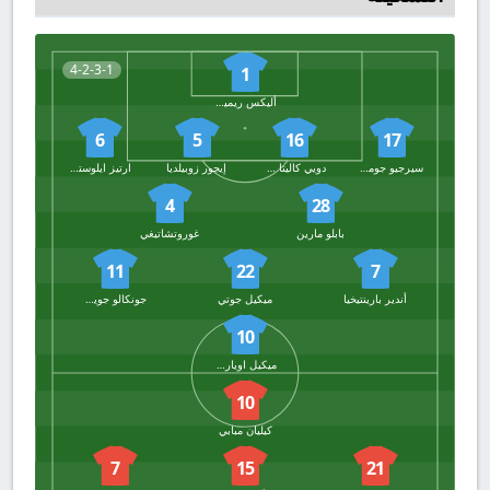
4-2-3-1
1
أليكس ريميرو
6
5
16
17
سيرجيو جوميز
دويي كاليتا كار
إيجور زوبيلديا
ارتيز ايلوستوندو
4
28
بابلو مارين
غوروتشاتيغي
11
22
7
أندير بارينتيخيا
ميكيل جوتي
جونكالو جويديس
10
ميكيل اويارزابال
10
كيليان مبابي
7
15
21