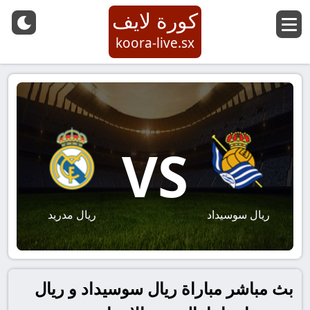
كورة لايف
koora-live.sx
VS
ريال سوسيداد
ريال مدريد
بث مباشر مباراة ريال سوسيداد و ريال