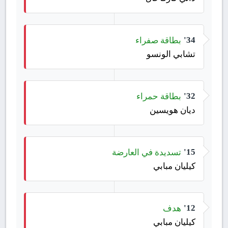
بطاقة صفراء
34'
تشابي الونسو
بطاقة حمراء
32'
ديان هويسين
تسديدة في العارضة
15'
كيليان مبابي
هدف
12'
كيليان مبابي