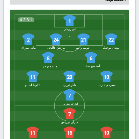
4-2-3-1
1
ليو رومان
2
24
21
22
يوهان موخيكا
أنتونيو راييو
مارتين فاليجينت
ماتي موراي
8
6
أنطونيو سانشيز
مانو مورلانيس
11
20
10
سيرجي داردير
بابلو توري
تاكوما اسانو
7
فيدات موريكي
7
فيران توريس
11
16
10