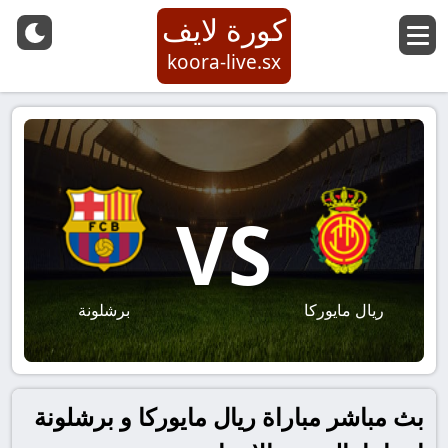
كورة لايف
koora-live.sx
VS
ريال مايوركا
برشلونة
بث مباشر مباراة ريال مايوركا و برشلونة