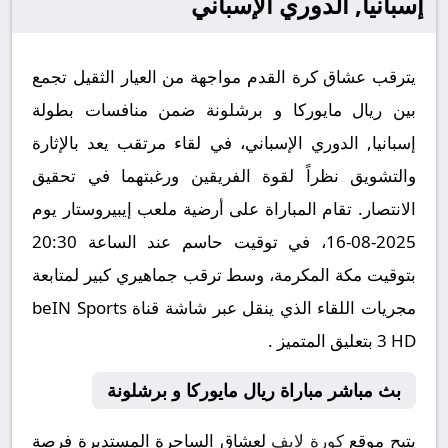
إسبانيا, الدوري الإسباني
يترقب عشاق كرة القدم مواجهة من العيار الثقيل تجمع
بين ريال مايوركا و برشلونة ضمن منافسات بطولة
إسبانيا, الدوري الإسباني، في لقاء مرتقب يعد بالإثارة
والتشويق نظراً لقوة الفريقين ورغبتهما في تحقيق
الانتصار. تقام المباراة على أرضية ملعب إيبيروستار يوم
2025-08-16، في توقيت حاسم عند الساعة 20:30
بتوقيت مكة المكرمة، وسط ترقب جماهيري كبير لمتابعة
مجريات اللقاء الذي ينقل عبر شاشة قناة beIN Sports
3 HD بتعليق المتميز .
بث مباشر مباراة ريال مايوركا و برشلونة
يتيح موقع
كورة لايف
لعشاق الساحرة المستديرة فرصة