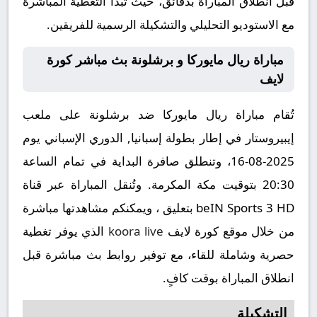
قبل انطلاق المباراة بدقائق، حيث تبدأ التغطية المباشرة
مع الاستوديو التحليلي والتشكيلة الرسمية للفريقين.
مباراة ريال مايوركا و برشلونة بث مباشر كورة
لايف
تُقام مباراة ريال مايوركا ضد برشلونة على ملعب
إيبيروستار في إطار بطولة إسبانيا, الدوري الإسباني يوم
2025-08-16، وتنطلق صافرة البداية في تمام الساعة
20:30 بتوقيت مكة المكرمة. وتُنقل المباراة عبر قناة
beIN Sports 3 HD بتعليق ، ويمكنكم مشاهدتها مباشرة
من خلال موقع كورة لايف
koora live
الذي يوفر تغطية
حصرية وشاملة للقاء، مع توفير روابط بث مباشرة قبل
انطلاق المباراة بوقت كافٍ.
التشكيلة