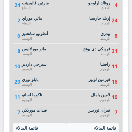
رونالد اراوخو
مارتين فاليجينت
24
4
الدفاع
الدفاع
إريك جارسيا
ماتي موراي
2
24
الدفاع
الدفاع
بيدري
أنطونيو سانشيز
6
8
الوسط
الوسط
فرينكي دي يونج
مانو مورلانيس
8
21
الوسط
الوسط
رافينيا
سيرجي داردير
10
11
الهجوم
الوسط
فيرمين لوبيز
بابلو توري
20
16
الوسط
الوسط
لامين يامال
تاكوما اسانو
11
10
الهجوم
الهجوم
فيران توريس
فيدات موريكي
7
7
الهجوم
الهجوم
قائمة البدلاء
قائمة البدلاء