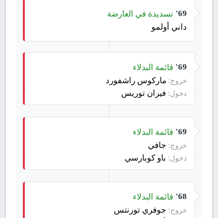
تسديدة في العارضة
69'
داني أولمو
قائمة البدلاء
69'
ماركوس راشفورد
خروج:
فيران توريس
دخول:
قائمة البدلاء
69'
جافي
خروج:
باو كوبارسي
دخول:
قائمة البدلاء
68'
جوفري تورنتس
خروج: