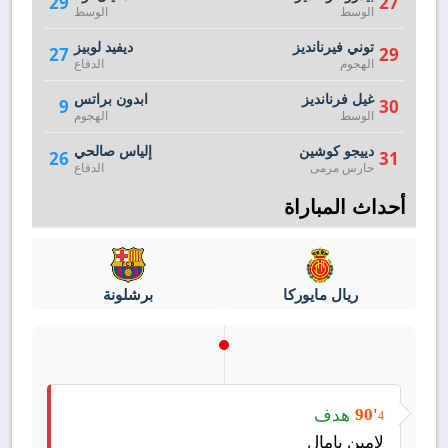
29
27
الوسط
الوسط
توني فيرنانديز
ديفيد لوبيز
27
29
الهجوم
الدفاع
غيل فرنانديز
ابدون براتس
9
30
الوسط
الهجوم
دييجو كوشين
إلياس صالحي
26
31
حارس مرمى
الدفاع
أحداث المباراة
ريال مايوركا
برشلونة
هدف
90'
4
لامين يامال