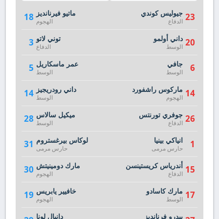
جيوليس كوندي
ماتيو فيرنانديز
18
23
الدفاع
الهجوم
داني أولمو
توني لاتو
3
20
الوسط
الدفاع
جافي
عمر ماسكاريل
5
6
الوسط
الوسط
ماركوس راشفورد
داني رودريجيز
14
14
الهجوم
الوسط
جوفري تورنتس
ميكيل سالاس
28
26
الدفاع
الوسط
انياكي بينيا
لوكاس بيرغستروم
31
1
حارس مرمى
حارس مرمى
أندرياس كريستينسن
مارك دومينيتش
30
15
الدفاع
الهجوم
مارك كاسادو
خافيير يابريس
19
17
الوسط
الهجوم
بيدرو فرنانديز
دانيال لونا