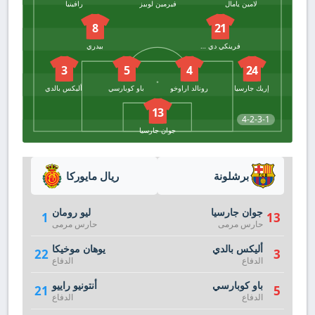
لامين يامال
فيرمين لوبيز
رافينيا
8
21
فرينكي دي يونج
بيدري
3
5
4
24
إريك جارسيا
رونالد اراوخو
باو كوبارسي
أليكس بالدي
13
4-2-3-1
جوان جارسيا
برشلونة
ريال مايوركا
جوان جارسيا
ليو رومان
1
13
حارس مرمى
حارس مرمى
أليكس بالدي
يوهان موخيكا
22
3
الدفاع
الدفاع
باو كوبارسي
أنتونيو راييو
21
5
الدفاع
الدفاع