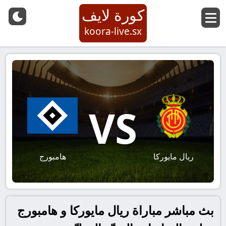
كورة لايف
koora-live.sx
VS
ريال مايوركا
هامبورج
بث مباشر مباراة ريال مايوركا و هامبورج