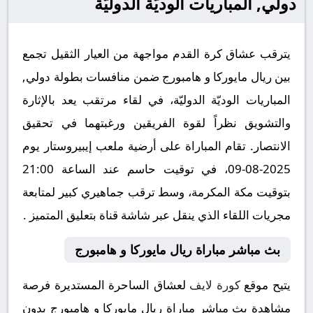
دولي, المباريات الوديّة الدوليّة
يترقب عشاق كرة القدم مواجهة من العيار الثقيل تجمع
بين ريال مايوركا و هامبورج ضمن منافسات بطولة دولي,
المباريات الوديّة الدوليّة، في لقاء مرتقب يعد بالإثارة
والتشويق نظراً لقوة الفريقين ورغبتهما في تحقيق
الانتصار. تقام المباراة على أرضية ملعب إيبيروستار يوم
2025-08-09، في توقيت حاسم عند الساعة 21:00
بتوقيت مكة المكرمة، وسط ترقب جماهيري كبير لمتابعة
مجريات اللقاء الذي ينقل عبر شاشة قناة بتعليق المتميز .
بث مباشر مباراة ريال مايوركا و هامبورج
يتيح موقع
كورة لايف
لعشاق الساحرة المستديرة فرصة
مشاهدة بث مباشر مباراة ريال مايوركا و هامبورج بدون