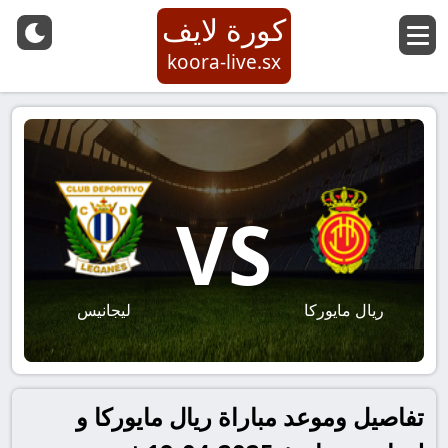
كورة لايف
koora-live.sx
VS
ريال مايوركا
ليجانيس
تفاصيل وموعد مباراة ريال مايوركا و