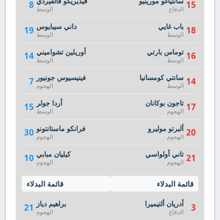
سانتياغو مورينيو
فيديريكو فالفيردي
8
15
الدفاع
الوسط
باب غايي
داني سيبايوس
19
18
الوسط
الوسط
توماس بارتي
أوريلين تشواميني
14
16
الوسط
الوسط
سانتي كومسانيا
فينيسيوس جونيور
7
14
الوسط
الهجوم
تاجون بوكانان
أردا جولر
15
17
الهجوم
الوسط
ألبرتو موليرو
فرانكو ماستانتونو
30
20
الهجوم
الهجوم
تاني أولواسي
كيليان مبابي
10
21
الهجوم
الهجوم
قائمة البدلاء
قائمة البدلاء
أدريان ألتيميرا
براهيم دياز
21
3
الدفاع
الهجوم