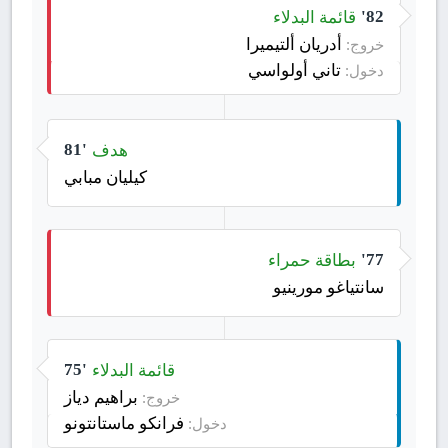
قائمة البدلاء
82'
أدريان ألتيميرا
خروج:
تاني أولواسي
دخول:
هدف
81'
كيليان مبابي
بطاقة حمراء
77'
سانتياغو مورينيو
قائمة البدلاء
75'
براهيم دياز
خروج:
فرانكو ماستانتونو
دخول: