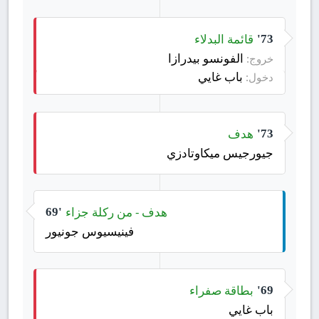
قائمة البدلاء
73'
الفونسو بيدرازا
خروج:
باب غايي
دخول:
هدف
73'
جيورجيس ميكاوتادزي
هدف - من ركلة جزاء
69'
فينيسيوس جونيور
بطاقة صفراء
69'
باب غايي