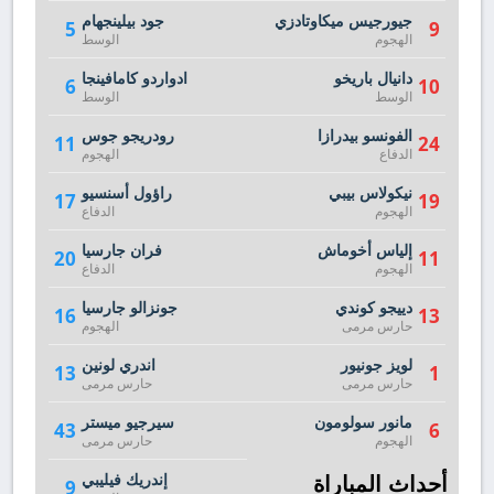
جيورجيس ميكاوتادزي
جود بيلينجهام
5
9
الهجوم
الوسط
دانيال باريخو
ادواردو كامافينجا
6
10
الوسط
الوسط
الفونسو بيدرازا
رودريجو جوس
11
24
الدفاع
الهجوم
نيكولاس بيبي
راؤول أسنسيو
17
19
الهجوم
الدفاع
إلياس أخوماش
فران جارسيا
20
11
الهجوم
الدفاع
دييجو كوندي
جونزالو جارسيا
16
13
حارس مرمى
الهجوم
لويز جونيور
اندري لونين
13
1
حارس مرمى
حارس مرمى
مانور سولومون
سيرجيو ميستر
43
6
الهجوم
حارس مرمى
أحداث المباراة
إندريك فيليبي
9