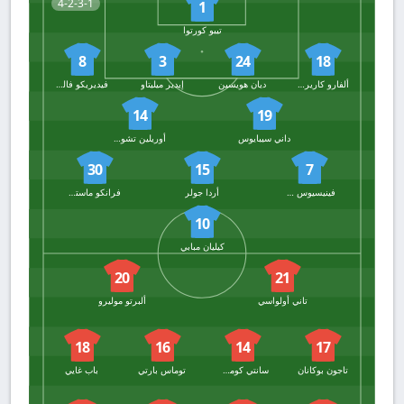
4-2-3-1
1
تيبو كورتوا
8
3
24
18
ألفارو كاريراس
ديان هويسين
إيدير ميليتاو
فيديريكو فالفيردي
14
19
داني سيبايوس
أوريلين تشواميني
30
15
7
فينيسيوس جونيور
أردا جولر
فرانكو ماستانتونو
10
كيليان مبابي
20
21
تاني أولواسي
ألبرتو موليرو
18
16
14
17
تاجون بوكانان
سانتي كومسانيا
توماس بارتي
باب غايي