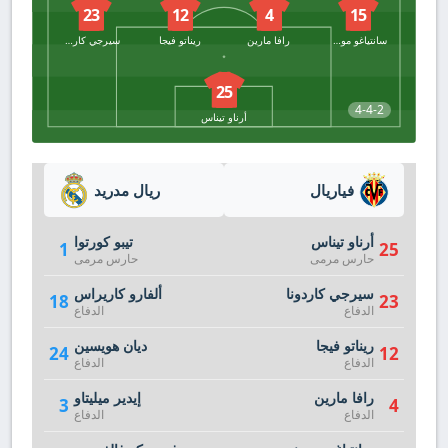
23
12
4
15
سانتياغو مورينيو
رافا مارين
ريناتو فيجا
سيرجي كاردونا
25
4-4-2
أرناو تيناس
فياريال
ريال مدريد
أرناو تيناس
تيبو كورتوا
1
25
حارس مرمى
حارس مرمى
سيرجي كاردونا
ألفارو كاريراس
18
23
الدفاع
الدفاع
ريناتو فيجا
ديان هويسين
24
12
الدفاع
الدفاع
رافا مارين
إيدير ميليتاو
3
4
الدفاع
الدفاع