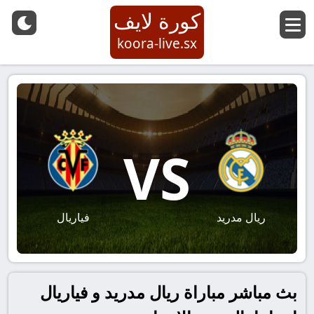
كورة لايف
koora-live.sx
VS
ريال مدريد
فياريال
بث مباشر مباراة ريال مدريد و فياريال