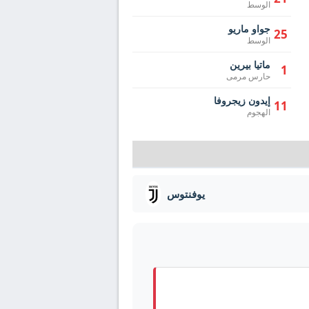
الوسط
جواو ماريو
25
الوسط
ماتيا بيرين
1
حارس مرمى
إيدون زيجروفا
11
الهجوم
يوفنتوس