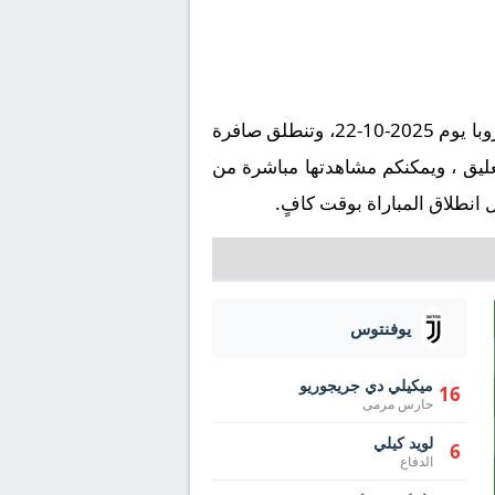
تُقام مباراة ريال مدريد ضد يوفنتوس على ملعب سانتياجو برنابيو في إطار بطولة أوروبا, دوري أبطال اوروبا يوم 2025-10-22، وتنطلق صافرة
ي تمام الساعة 22:00 بتوقيت مكة المكرمة. وتُنقل المباراة عبر قناة beIN SPORTS HD 1 بتعليق ، ويمكنكم مشاهدتها مباشرة من
انطلاق المباراة بوقت كافٍ.
يوفنتوس
ميكيلي دي جريجوريو
16
حارس مرمى
لويد كيلي
6
الدفاع