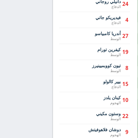
دانيلي روجاني
24
الدفاع
فيديريكو جاتي
4
الدفاع
أندريا كامبياسو
27
الوسط
كيفرين تورام
19
الوسط
تيون كووبميينيرز
8
الوسط
بيير كالولو
15
الدفاع
كينان يلدز
10
الهجوم
وستون مكيني
22
الوسط
دوشان فلاهوفيتش
9
الهجوم