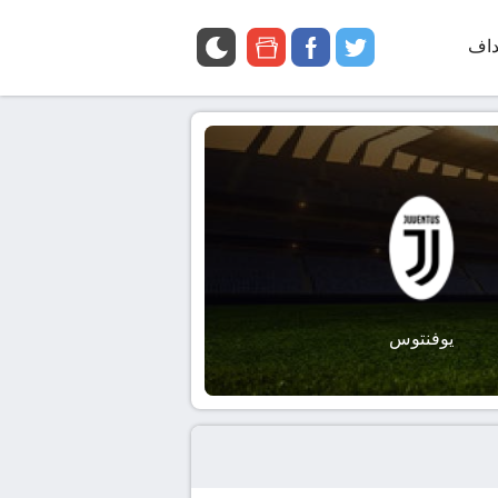
داف
twitter
facebook
google
news
يوفنتوس