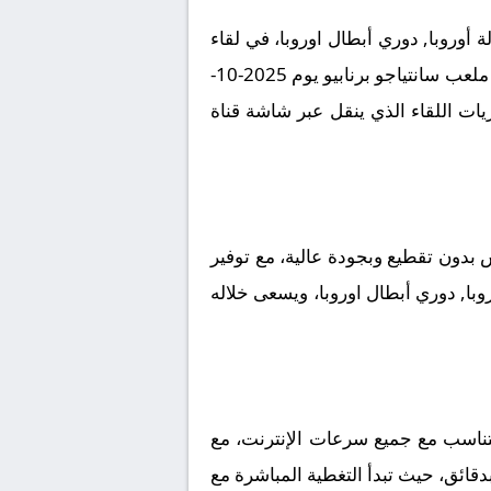
وروبا, دوري أبطال اوروبا، في لقاء
مرتقب يعد بالإثارة والتشويق نظراً لقوة الفريقين ورغبتهما في تحقيق الانتصار. تقام المباراة على أرضية ملعب سانتياجو برنابيو يوم 2025-10-
 لمتابعة مجريات اللقاء الذي ينقل عبر شاشة قناة
بدون تقطيع وبجودة عالية، مع توفير
وبا, دوري أبطال اوروبا، ويسعى خلاله
تناسب مع جميع سرعات الإنترنت، مع
بدقائق، حيث تبدأ التغطية المباشرة مع