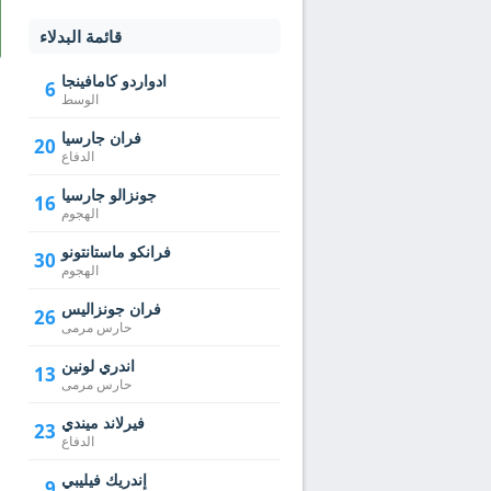
قائمة البدلاء
ادواردو كامافينجا
6
الوسط
فران جارسيا
20
الدفاع
جونزالو جارسيا
16
الهجوم
فرانكو ماستانتونو
30
الهجوم
فران جونزاليس
26
حارس مرمى
اندري لونين
13
حارس مرمى
فيرلاند ميندي
23
الدفاع
إندريك فيليبي
9