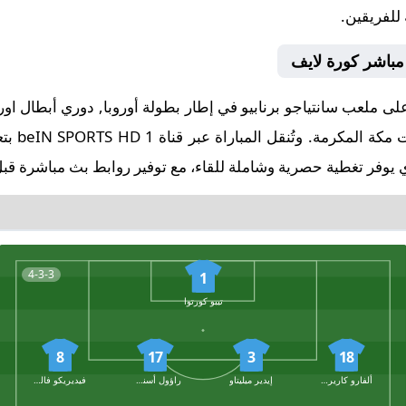
 للفريقين.
مباشر كورة لايف
البداية ف
 يوفر تغطية حصرية وشاملة للقاء، مع توفير روابط بث مباشرة قبل 
4-3-3
1
تيبو كورتوا
8
17
3
18
ألفارو كاريراس
إيدير ميليتاو
راؤول أسنسيو
فيديريكو فالفيردي