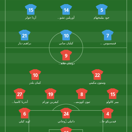
15
14
5
جود بيلينجهام
أوريلين تشواميني
أردا جولر
21
10
7
فينيسيوس جونيور
كيليان مبابي
براهيم دياز
9
دوشان فلاهوفيتش
10
22
وستون مكيني
كينان يلدز
27
19
8
15
بيير كالولو
تيون كووبميينيرز
كيفرين تورام
أندريا كامبياسو
6
24
4
فيديريكو جاتي
دانيلي روجاني
لويد كيلي