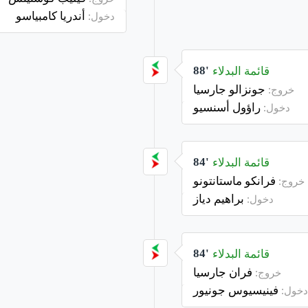
أندريا كامبياسو
دخول:
قائمة البدلاء
88'
جونزالو جارسيا
خروج:
راؤول أسنسيو
دخول:
قائمة البدلاء
84'
فرانكو ماستانتونو
خروج:
براهيم دياز
دخول:
قائمة البدلاء
84'
فران جارسيا
خروج:
فينيسيوس جونيور
دخول: