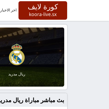
كورة لايف
اخر الاخبار
koora-live.sx
ريال مدريد
بث مباشر مباراة ريال مدريد