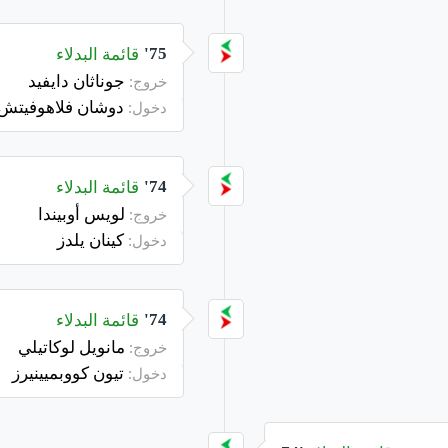
قائمة البدلاء
75'
جوناثان دايفيد
خروج:
دوشان فلاهوفيتش
دخول:
قائمة البدلاء
74'
لويس أوبيندا
خروج:
كينان يلدز
دخول:
قائمة البدلاء
74'
مانويل لوكاتيلي
خروج:
تيون كووبميينيرز
دخول: