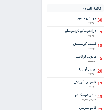
قائمة البدلاء
جوناثان دايفيد
30
الهجوم
فرانشيسكو كونسيساو
7
الهجوم
فيليب كوستيتش
18
الوسط
مانويل لوكاتيلي
5
الوسط
لويس أوبيندا
20
الهجوم
فاسيلي أدزيتش
17
الوسط
ماتيو فوسكالدو
43
حارس مرمى
فابيو ميريتي
21