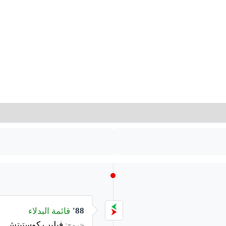
قائمة البدلاء
88'
فيليب كوستيتش
خروج: