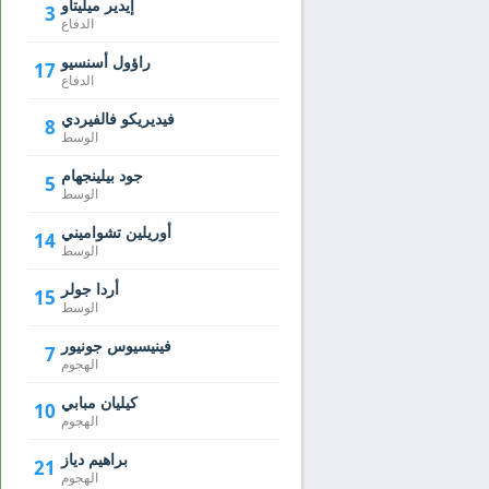
إيدير ميليتاو
3
الدفاع
راؤول أسنسيو
17
الدفاع
فيديريكو فالفيردي
8
الوسط
جود بيلينجهام
5
الوسط
أوريلين تشواميني
14
الوسط
أردا جولر
15
الوسط
فينيسيوس جونيور
7
الهجوم
كيليان مبابي
10
الهجوم
براهيم دياز
21
الهجوم