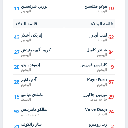
هوغو فيتلسين
يوربي فيرتيسين
11
10
الوسط
الهجوم
قائمة البدلاء
قائمة البدلاء
لينت أودور
إنريكي أغيلار
43
62
الوسط
الهجوم
شاندر كامبل
كريم ألايبيغوفيتش
27
84
الهجوم
الهجوم
كارلوس فوريس
إدموند بايدو
20
9
الهجوم
الهجوم
Kaye Furo
آدم داغيم
28
87
الهجوم
الهجوم
نوردين جاكيرز
مامادي ديامبو
15
29
حارس مرمى
الوسط
Vince Osuji
سالكو هامزيتش
92
24
الدفاع
حارس مرمى
زيد روميرو
بيتار راتكوف
21
2