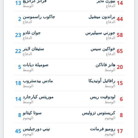
بيورن ماير
فرانز كراتزيغ
13
14
الدفاع
الوسط
براندون ميشيل
جاكوب راسموسن
2
44
الدفاع
الدفاع
جورني سبيليرس
جوان غادو
23
58
الدفاع
الدفاع
خواكين سيس
ستيفان لاينر
22
65
الدفاع
الدفاع
هانز فاناكن
صوميلة ديابات
5
20
الوسط
الوسط
رافائيل أونيديكا
مادس بيدستروب
18
15
الوسط
الوسط
لودوفيت ريس
موريتس كيارجارد
14
6
الوسط
الوسط
كريستوس تزوليس
سوتا كيتانو
8
8
الهجوم
الهجوم
روميو فرمانت
نيني دورجيليس
45
17
الهجوم
الهجوم