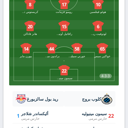
8
17
10
هوغو فيتلسين
روميو فرمانت
كريستوس تزوليس
20
15
6
لودوفيت ريس
رافائيل أونيديكا
هانز فاناكن
14
44
58
65
خواكين سيس
جورني سبيليرس
براندون ميشيل
بيورن ماير
22
4-3-3
سيمون مينيوليه
كلوب بروج
ريد بول سالزبورغ
سيمون مينيوليه
أليكساندر شلاجر
1
22
حارس مرمى
حارس مرمى