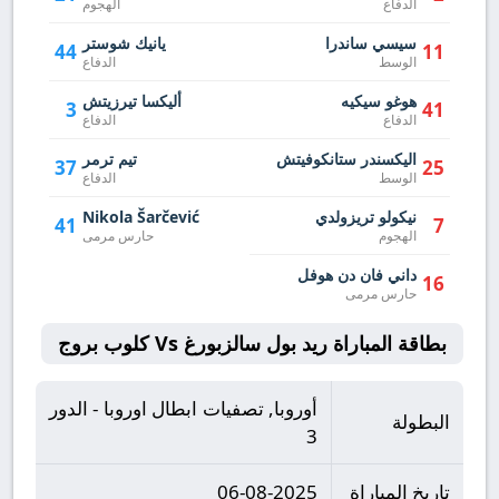
الدفاع
الهجوم
سيسي ساندرا
يانيك شوستر
44
11
الوسط
الدفاع
هوغو سيكيه
أليكسا تيرزيتش
3
41
الدفاع
الدفاع
اليكسندر ستانكوفيتش
تيم ترمر
37
25
الوسط
الدفاع
نيكولو تريزولدي
Nikola Šarčević
41
7
الهجوم
حارس مرمى
داني فان دن هوفل
16
حارس مرمى
بطاقة المباراة ريد بول سالزبورغ Vs كلوب بروج
أوروبا, تصفيات ابطال اوروبا - الدور
البطولة
3
تاريخ المباراة
06-08-2025