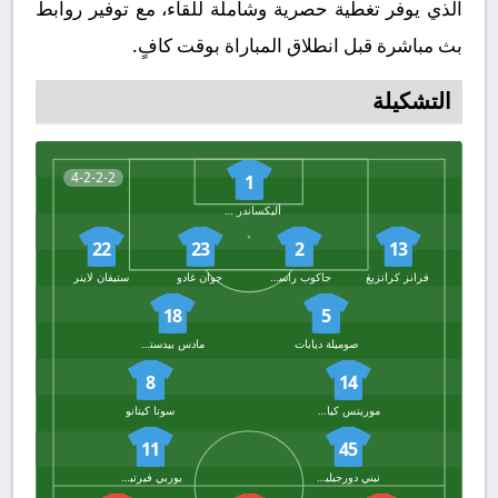
الذي يوفر تغطية حصرية وشاملة للقاء، مع توفير روابط
بث مباشرة قبل انطلاق المباراة بوقت كافٍ.
التشكيلة
4-2-2-2
1
أليكساندر شلاجر
22
23
2
13
فرانز كراتزيغ
جاكوب راسموسن
جوان غادو
ستيفان لاينر
18
5
صوميلة ديابات
مادس بيدستروب
8
14
موريتس كيارجارد
سوتا كيتانو
11
45
نيني دورجيليس
يوربي فيرتيسين