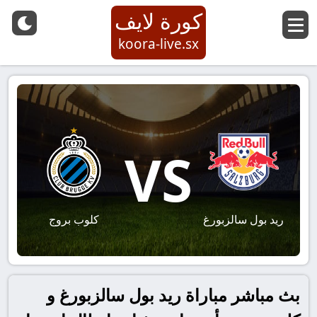
كورة لايف
koora-live.sx
VS
ريد بول سالزبورغ
كلوب بروج
بث مباشر مباراة ريد بول سالزبورغ و