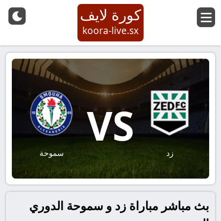
كورة لايف
koora-live.sx
VS
زد
سموحة
بث مباشر مباراة زد و سموحة الدوري