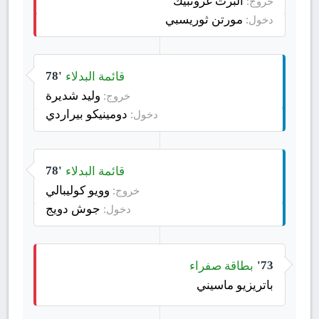
ألبرت غرونبيك
خروج:
مورتن ثوريسبي
دخول:
قائمة البدلاء
78'
وليد شديرة
خروج:
دومينيكو بيراردي
دخول:
قائمة البدلاء
78'
وويو كوليبالي
خروج:
جوش دويج
دخول:
بطاقة صفراء
73'
باتريزيو ماسيني