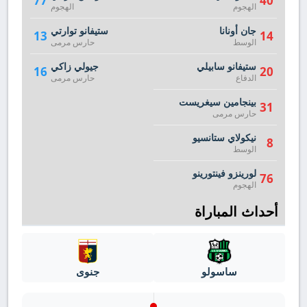
77
40
الهجوم
الهجوم
جان أونانا
ستيفانو توارتي
13
14
الوسط
حارس مرمى
ستيفانو سابيلي
جيولي زاكي
16
20
الدفاع
حارس مرمى
بينجامين سيغريست
31
حارس مرمى
نيكولاي ستانسيو
8
الوسط
لورينزو فينتورينو
76
الهجوم
أحداث المباراة
ساسولو
جنوى