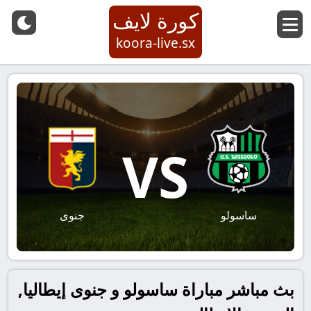
كورة لايف
koora-live.sx
VS
ساسولو
جنوى
بث مباشر مباراة ساسولو و جنوى إيطاليا,