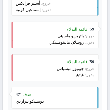
أستير فرانكس
خروج:
إسماعيل كونيه
دخول:
قائمة البدلاء
59'
باتريزيو ماسيني
خروج:
روسلان مالينوفسكي
دخول:
قائمة البدلاء
59'
جونيور ميسياس
خروج:
فيتينيا
دخول:
هدف
47'
دومينيكو بيراردي