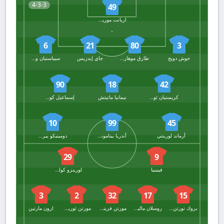
4-3-3
49
اريانت موريتش
6
21
80
3
جوش دويج
طارق موهاريموفيتش
جاي إيدزيس
سيباستيان والوكيفتش
90
18
42
كريستيان ثورستفيدت
نيمانيا ماتيتش
إسماعيل كونيه
10
99
45
أرماند لورينتي
أندريا بينامونتي
دومينيكو بيراردي
29
9
فيتينيا
لورينزو كولومبو
3
2
32
17
15
بروك نورتن كافي
روسلان مالينوفسكي
مورتن فريندروب
مورتن ثوريسبي
ارون مارتين