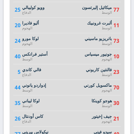
ميكائيل إليرتسون
وويو كوليبالي
25
77
الوسط
الدفاع
ألبرت غرونبيك
أليو فاديرا
20
11
الوسط
الهجوم
باتريزيو ماسيني
لوكا مورو
24
73
الوسط
الهجوم
جونيور ميسياس
أستير فرانكس
40
10
الهجوم
الوسط
فالنتين كاربوني
فالي كاندي
5
23
الوسط
الدفاع
ماكسويل كورني
إدواردو يانوني
44
70
الهجوم
الوسط
هوجو كوينكا
لوكا ليباني
35
30
الوسط
الوسط
جيف إخيتور
كاس أودنتال
26
21
الهجوم
الدفاع
سيدو فيني
نيكولاس بيريني