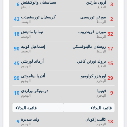
ارون مارتين
سيباستيان والوكيفتش
6
3
الدفاع
الدفاع
مورتن ثوريسبي
كريستيان ثورستفيدت
42
2
الوسط
الوسط
مورتن فريندروب
نيمانيا ماتيتش
18
32
الوسط
الوسط
روسلان مالينوفسكي
إسماعيل كونيه
90
17
الوسط
الوسط
بروك نورتن كافي
أرماند لورينتي
45
15
الدفاع
الهجوم
لورينزو كولومبو
أندريا بينامونتي
99
29
الهجوم
الهجوم
فيتينيا
دومينيكو بيراردي
10
9
الهجوم
الهجوم
قائمة البدلاء
قائمة البدلاء
كاليب إكوبان
وليد شديرة
9
18
الهجوم
الهجوم