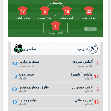
ستانيسلاف لوبتكا
17
5
13
22
جيوفاني دي لورينزو
أمير رحماني
خوان جيسوس
ماثياس أوليفيرا
1
4-1-4-1
أليكس ميريت
نابولي
ساسولو
أليكس ميريت
ستيفانو توارتي
13
1
حارس مرمى
حارس مرمى
ماثياس أوليفيرا
جوش دويج
3
17
الدفاع
الدفاع
خوان جيسوس
طارق موهاريموفيتش
80
5
الدفاع
الدفاع
أمير رحماني
فيلبو روماجنا
19
13
الدفاع
الدفاع