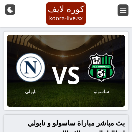
كورة لايف
koora-live.sx
VS
ساسولو
نابولي
بث مباشر مباراة ساسولو و نابولي