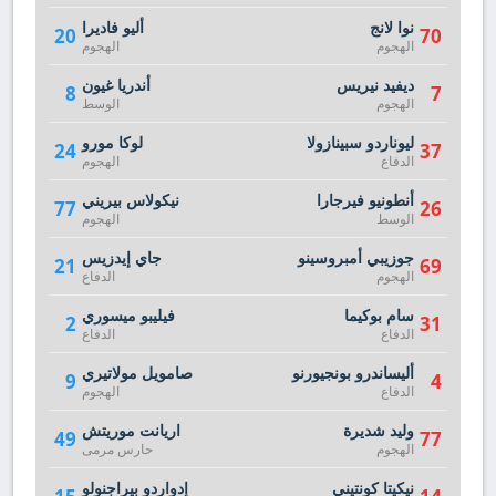
نوا لانج
أليو فاديرا
20
70
الهجوم
الهجوم
ديفيد نيريس
أندريا غيون
8
7
الهجوم
الوسط
ليوناردو سبينازولا
لوكا مورو
24
37
الدفاع
الهجوم
أنطونيو فيرجارا
نيكولاس بيريني
77
26
الوسط
الهجوم
جوزيبي أمبروسينو
جاي إيدزيس
21
69
الهجوم
الدفاع
سام بوكيما
فيليبو ميسوري
2
31
الدفاع
الدفاع
أليساندرو بونجيورنو
صامويل مولاتيري
9
4
الدفاع
الهجوم
وليد شديرة
اريانت موريتش
49
77
الهجوم
حارس مرمى
نيكيتا كونتيني
إدواردو بيراجنولو