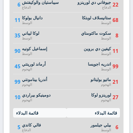
جيوفاني دي لورينزو
سيباستيان والوكيفتش
6
22
الدفاع
الدفاع
ستانيسلاف لوبتكا
دانيال بولوكا
11
68
الوسط
الوسط
سكوت ماكتومناي
لوكا ليباني
35
8
الوسط
الوسط
كيفين دي بروين
إسماعيل كونيه
90
11
الوسط
الوسط
اندريه اجويسا
أرماند لورينتي
45
99
الوسط
الهجوم
ماتيو بوليتانو
أندريا بينامونتي
99
21
الهجوم
الهجوم
لورينزو لوكا
دومينيكو بيراردي
10
27
الهجوم
الهجوم
قائمة البدلاء
قائمة البدلاء
بيلي جيلمور
فالي كاندي
5
6
الوسط
الدفاع