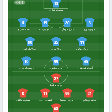
4-3-3
13
ستيفانو توارتي
6
19
80
3
جوش دويج
طارق موهاريموفيتش
فيلبو روماجنا
سيباستيان والوكيفتش
90
35
11
دانيال بولوكا
لوكا ليباني
إسماعيل كونيه
10
99
45
أرماند لورينتي
أندريا بينامونتي
دومينيكو بيراردي
27
لورينزو لوكا
8
11
99
21
ماتيو بوليتانو
اندريه اجويسا
كيفين دي بروين
سكوت ماكتومناي
68