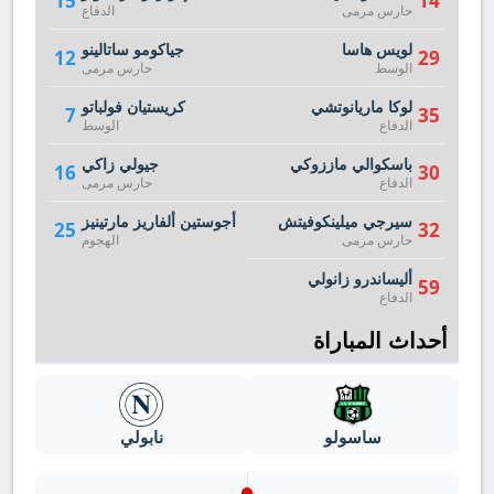
15
14
حارس مرمى
الدفاع
لويس هاسا
جياكومو ساتالينو
12
29
الوسط
حارس مرمى
لوكا ماريانوتشي
كريستيان فولباتو
7
35
الدفاع
الوسط
باسكوالي ماززوكي
جيولي زاكي
16
30
الدفاع
حارس مرمى
سيرجي ميلينكوفيتش
أجوستين ألفاريز مارتينيز
25
32
حارس مرمى
الهجوم
أليساندرو زانولي
59
الدفاع
أحداث المباراة
ساسولو
نابولي