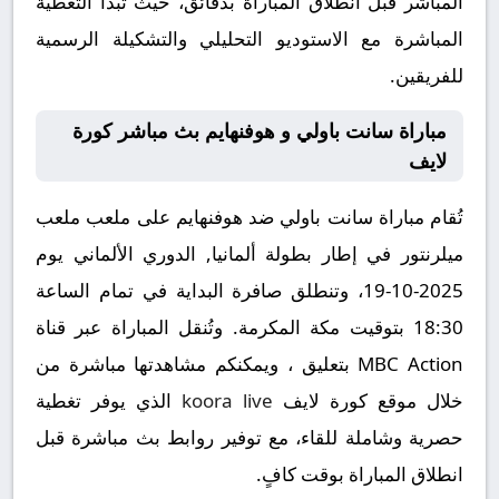
المباشر قبل انطلاق المباراة بدقائق، حيث تبدأ التغطية
المباشرة مع الاستوديو التحليلي والتشكيلة الرسمية
للفريقين.
مباراة سانت باولي و هوفنهايم بث مباشر كورة
لايف
تُقام مباراة سانت باولي ضد هوفنهايم على ملعب ملعب
ميلرنتور في إطار بطولة ألمانيا, الدوري الألماني يوم
2025-10-19، وتنطلق صافرة البداية في تمام الساعة
18:30 بتوقيت مكة المكرمة. وتُنقل المباراة عبر قناة
MBC Action بتعليق ، ويمكنكم مشاهدتها مباشرة من
خلال موقع كورة لايف
koora live
الذي يوفر تغطية
حصرية وشاملة للقاء، مع توفير روابط بث مباشرة قبل
انطلاق المباراة بوقت كافٍ.