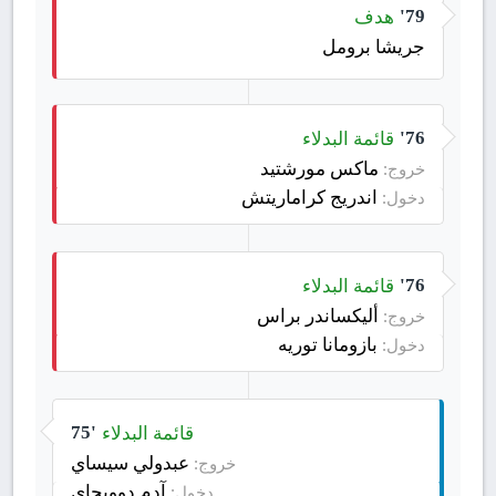
هدف
79'
جريشا برومل
قائمة البدلاء
76'
ماكس مورشتيد
خروج:
اندريج كراماريتش
دخول:
قائمة البدلاء
76'
أليكساندر براس
خروج:
بازومانا توريه
دخول:
قائمة البدلاء
75'
عبدولي سيساي
خروج:
آدم دوويجاي
دخول: