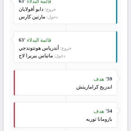
قائمة البدلاء
63'
دابو أفولايان
خروج:
مارتين كارس
دخول:
قائمة البدلاء
63'
أندرياس هونتوندجي
خروج:
ماتياس بيريرا لاج
دخول:
هدف
59'
اندريج كراماريتش
هدف
54'
بازومانا توريه