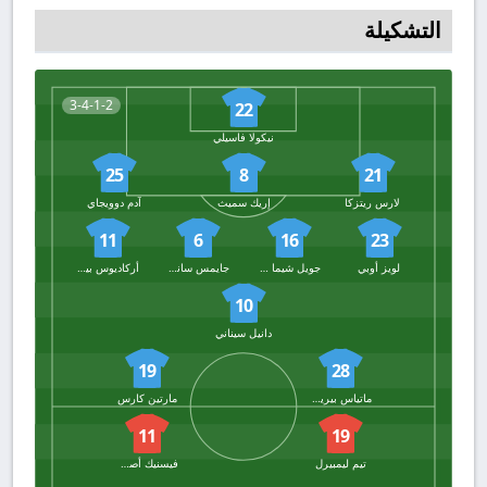
التشكيلة
3-4-1-2
22
نيكولا فاسيلي
25
8
21
لارس ريتزكا
إريك سميث
آدم دوويجاي
11
6
16
23
لويز أوبي
جويل شيما فوجيتا
جايمس ساندس
أركاديوس بيركا
10
دانيل سيناني
19
28
ماتياس بيريرا لاج
مارتين كارس
11
19
تيم ليمبيرل
فيسنيك أصلاني