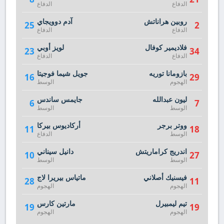
الدفاع
الدفاع
روبين هراناتش
آدم دوويجاي
25
2
الدفاع
الدفاع
فلاديمير كوفال
لويز أوبي
23
34
الدفاع
الدفاع
بازومانا توريه
جويل شيما فوجيتا
16
29
الهجوم
الوسط
ليون عبدالله
جايمس ساندس
6
7
الوسط
الوسط
ووتر برجر
أركاديوس بيركا
11
18
الوسط
الدفاع
اندريج كراماريتش
دانيل سيناني
10
27
الوسط
الوسط
فيسنيك أصلاني
ماتياس بيريرا لاج
28
11
الهجوم
الهجوم
تيم ليمبيرل
مارتين كارس
19
19
الهجوم
الهجوم