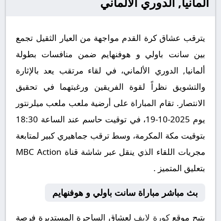
ألمانيا, الدوري الألماني
يترقب عشاق كرة القدم مواجهة من العيار الثقيل تجمع
بين سانت باولي و هوفنهايم ضمن منافسات بطولة
ألمانيا, الدوري الألماني، في لقاء مرتقب يعد بالإثارة
والتشويق نظراً لقوة الفريقين ورغبتهما في تحقيق
الانتصار. تقام المباراة على أرضية ملعب ملعب ميلرنتور
يوم 2025-10-19، في توقيت حاسم عند الساعة 18:30
بتوقيت مكة المكرمة، وسط ترقب جماهيري كبير لمتابعة
مجريات اللقاء الذي ينقل عبر شاشة قناة MBC Action
بتعليق المتميز .
بث مباشر مباراة سانت باولي و هوفنهايم
يتيح موقع
كورة لايف
لعشاق الساحرة المستديرة فرصة