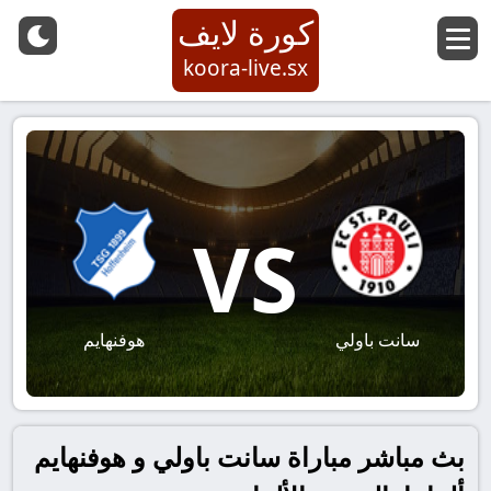
كورة لايف
koora-live.sx
VS
سانت باولي
هوفنهايم
بث مباشر مباراة سانت باولي و هوفنهايم