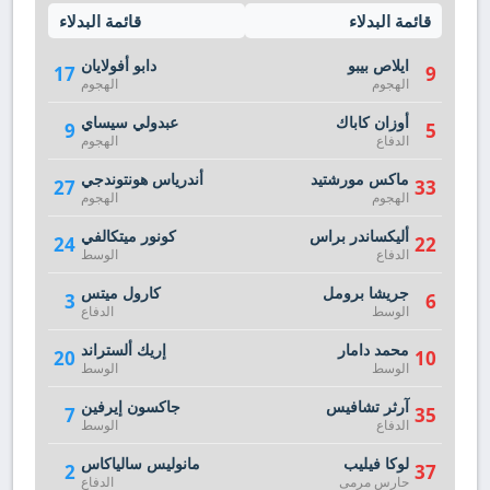
قائمة البدلاء
قائمة البدلاء
ايلاص بيبو
دابو أفولايان
17
9
الهجوم
الهجوم
أوزان كاباك
عبدولي سيساي
9
5
الدفاع
الهجوم
ماكس مورشتيد
أندرياس هونتوندجي
27
33
الهجوم
الهجوم
أليكساندر براس
كونور ميتكالفي
24
22
الدفاع
الوسط
جريشا برومل
كارول ميتس
3
6
الوسط
الدفاع
محمد دامار
إريك ألستراند
20
10
الوسط
الوسط
آرثر تشافيس
جاكسون إيرفين
7
35
الدفاع
الوسط
لوكا فيليب
مانوليس سالياكاس
2
37
حارس مرمى
الدفاع