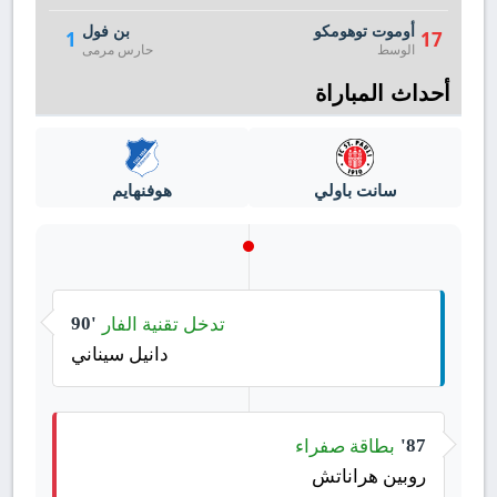
أوموت توهومكو
بن فول
1
17
الوسط
حارس مرمى
أحداث المباراة
سانت باولي
هوفنهايم
تدخل تقنية الفار
90'
دانيل سيناني
بطاقة صفراء
87'
روبين هراناتش