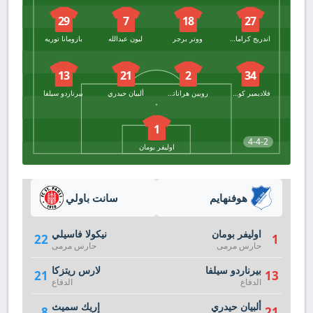
29
7
18
27
اندريج كراماريتش
ووتر برجر
ليون عبدالله
بازومانا توريه
13
21
2
34
فلاديمير كوفال
روبين هراناتش
ألبيان حيدري
بيرناردو سيلفا
1
4-4-2
اوليفر بومان
هوفنهايم
سانت باولي
اوليفر بومان
نيكولا فاسيلي
22
1
حارس مرمى
حارس مرمى
بيرناردو سيلفا
لارس ريتزكا
21
13
الدفاع
الدفاع
ألبيان حيدري
إريك سميث
8
21