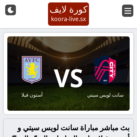
كورة لايف
koora-live.sx
VS
سانت لويس سيتي
أستون فيلا
بث مباشر مباراة سانت لويس سيتي و