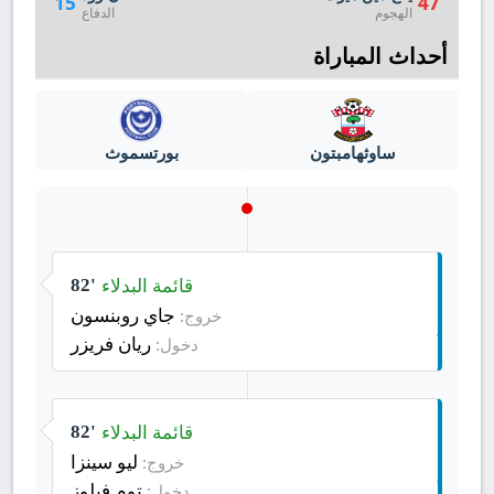
15
47
الهجوم
الدفاع
أحداث المباراة
ساوثهامبتون
بورتسموث
قائمة البدلاء
82'
جاي روبنسون
خروج:
ريان فريزر
دخول:
قائمة البدلاء
82'
ليو سينزا
خروج:
توم فيلوز
دخول: