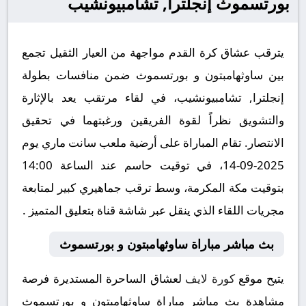
بورتسموث إنجلترا, تشامبيونشيب
يترقب عشاق كرة القدم مواجهة من العيار الثقيل تجمع
بين ساوثهامبتون و بورتسموث ضمن منافسات بطولة
إنجلترا, تشامبيونشيب، في لقاء مرتقب يعد بالإثارة
والتشويق نظراً لقوة الفريقين ورغبتهما في تحقيق
الانتصار. تقام المباراة على أرضية ملعب سانت ماري يوم
2025-09-14، في توقيت حاسم عند الساعة 14:00
بتوقيت مكة المكرمة، وسط ترقب جماهيري كبير لمتابعة
مجريات اللقاء الذي ينقل عبر شاشة قناة بتعليق المتميز .
بث مباشر مباراة ساوثهامبتون و بورتسموث
يتيح موقع
كورة لايف
لعشاق الساحرة المستديرة فرصة
مشاهدة بث مباشر مباراة ساوثهامبتون و بورتسموث