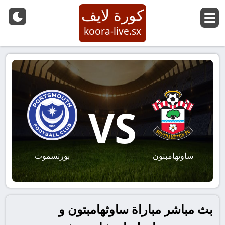
كورة لايف
koora-live.sx
VS
ساوثهامبتون
بورتسموث
بث مباشر مباراة ساوثهامبتون و