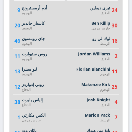
تيري ديفلين
أدم أرمسترونج
9
24
الدفاع
الهجوم
Ben Killip
كاسبار جاندير
20
30
حارس مرمى
الوسط
لوك لي رو
جاي روبنسون
46
16
الوسط
الهجوم
Jordan Williams
روس ستيوارت
11
2
الدفاع
الهجوم
Florian Bianchini
ليو سينزا
13
11
الهجوم
الهجوم
Makenzie Kirk
روني إدواردز
12
25
الهجوم
الدفاع
Josh Knight
إلياس يليرت
38
4
الدفاع
الدفاع
Marlon Pack
الكس مكارثي
1
7
الوسط
حارس مرمى
يانغ مين هيوك
ناثان وود