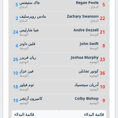
Regan Poole
جاك ستيفنس
5
5
الدفاع
الدفاع
Zachary Swanson
مادس رويرسليف
2
22
الدفاع
الدفاع
Andre Dozzell
شيا شارليس
24
21
الوسط
الوسط
John Swift
فلين داونز
4
8
الوسط
الوسط
Joshua Murphy
ريان فريزر
26
23
الهجوم
الهجوم
كونور تشابلن
فين عزاز
10
36
الهجوم
الوسط
أدريان سيجسيك
توم فيلوز
18
10
الهجوم
الوسط
Colby Bishop
كاميرون آرتشر
19
9
الهجوم
الهجوم
قائمة البدلاء
قائمة البدلاء