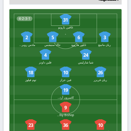
4-2-3-1
31
غافين بازونو
2
5
6
3
ريان مانينغ
تايلور هاروود
جاك ستيفنس
مادس رويرسليف
4
24
شيا شارليس
فلين داونز
18
10
26
ريان فريزر
فين عزاز
توم فيلوز
19
كاميرون آرتشر
9
Colby Bishop
23
36
10