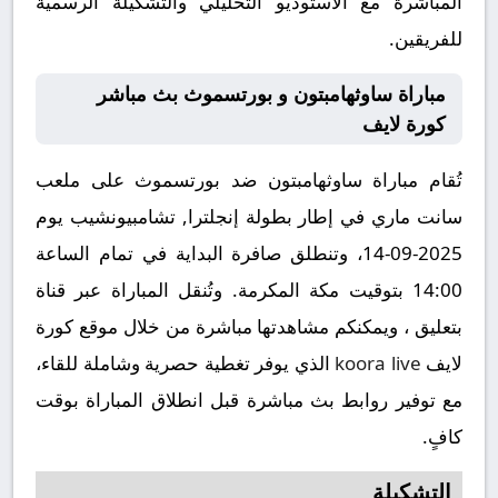
المباشرة مع الاستوديو التحليلي والتشكيلة الرسمية
للفريقين.
مباراة ساوثهامبتون و بورتسموث بث مباشر
كورة لايف
تُقام مباراة ساوثهامبتون ضد بورتسموث على ملعب
سانت ماري في إطار بطولة إنجلترا, تشامبيونشيب يوم
2025-09-14، وتنطلق صافرة البداية في تمام الساعة
14:00 بتوقيت مكة المكرمة. وتُنقل المباراة عبر قناة
بتعليق ، ويمكنكم مشاهدتها مباشرة من خلال موقع كورة
لايف
koora live
الذي يوفر تغطية حصرية وشاملة للقاء،
مع توفير روابط بث مباشرة قبل انطلاق المباراة بوقت
كافٍ.
التشكيلة