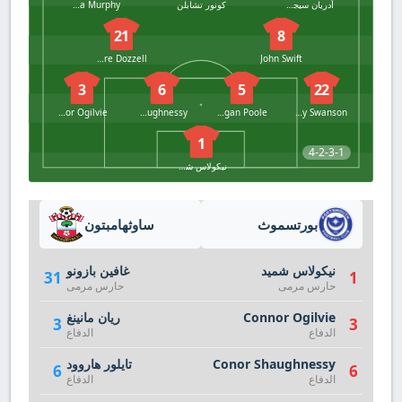
أدريان سيجسيك
كونور تشابلن
Joshua Murphy
21
8
Andre Dozzell
John Swift
3
6
5
22
Connor Ogilvie
Conor Shaughnessy
Regan Poole
Zachary Swanson
1
4-2-3-1
نيكولاس شميد
بورتسموث
ساوثهامبتون
نيكولاس شميد
غافين بازونو
31
1
حارس مرمى
حارس مرمى
Connor Ogilvie
ريان مانينغ
3
3
الدفاع
الدفاع
Conor Shaughnessy
تايلور هاروود
6
6
الدفاع
الدفاع