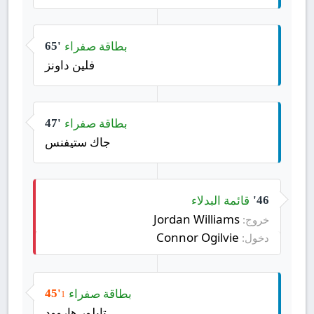
بطاقة صفراء
65'
فلين داونز
بطاقة صفراء
47'
جاك ستيفنس
قائمة البدلاء
46'
Jordan Williams
خروج:
Connor Ogilvie
دخول:
بطاقة صفراء
45'
1
تايلور هاروود