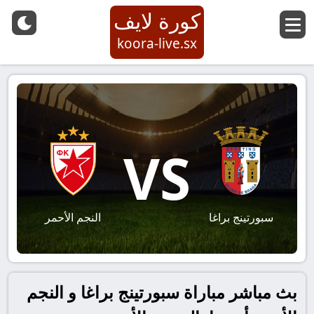
كورة لايف
koora-live.sx
VS
سبورتينج براغا
النجم الأحمر
بث مباشر مباراة سبورتينج براغا و النجم