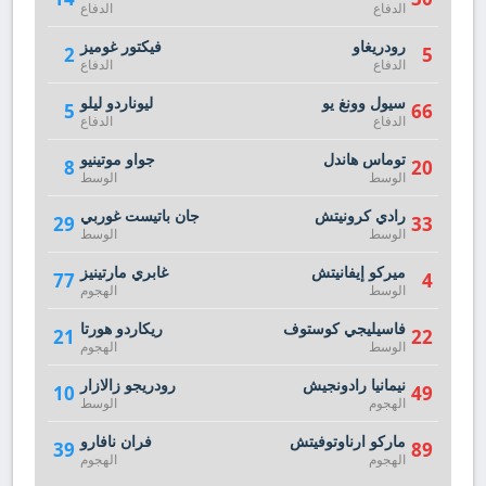
الدفاع
الدفاع
رودريغاو
فيكتور غوميز
2
5
الدفاع
الدفاع
سيول وونغ يو
ليوناردو ليلو
5
66
الدفاع
الدفاع
توماس هاندل
جواو موتينيو
8
20
الوسط
الوسط
رادي كرونيتش
جان باتيست غوربي
29
33
الوسط
الوسط
ميركو إيفانيتش
غابري مارتينيز
77
4
الوسط
الهجوم
فاسيليجي كوستوف
ريكاردو هورتا
21
22
الوسط
الهجوم
نيمانيا رادونجيش
رودريجو زالازار
10
49
الهجوم
الوسط
ماركو ارناوتوفيتش
فران نافارو
39
89
الهجوم
الهجوم