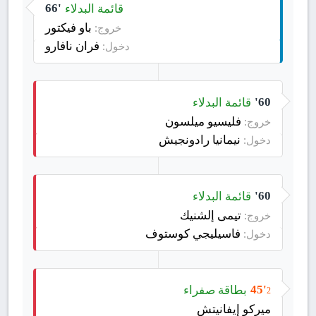
قائمة البدلاء
66'
باو فيكتور
خروج:
فران نافارو
دخول:
قائمة البدلاء
60'
فليسيو ميلسون
خروج:
نيمانيا رادونجيش
دخول:
قائمة البدلاء
60'
تيمى إلشنيك
خروج:
فاسيليجي كوستوف
دخول:
بطاقة صفراء
45'
2
ميركو إيفانيتش