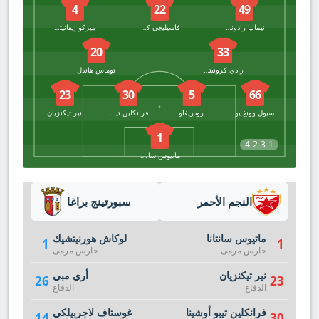
4
22
49
نيمانيا رادونجيش
فاسيليجي كوستوف
ميركو إيفانيتش
20
33
رادي كرونيتش
توماس هاندل
23
30
5
66
سيول وونغ يو
رودريغاو
فرانكلين تيبو أوشينا
نير تيكنزيان
1
4-2-3-1
ماتيوس سانتانا
النجم الأحمر
سبورتينج براغا
ماتيوس سانتانا
لوكاش هورنيتشيك
1
1
حارس مرمى
حارس مرمى
نير تيكنزيان
أري مبي
26
23
الدفاع
الدفاع
فرانكلين تيبو أوشينا
غوستاف لاجربيلكي
14
30