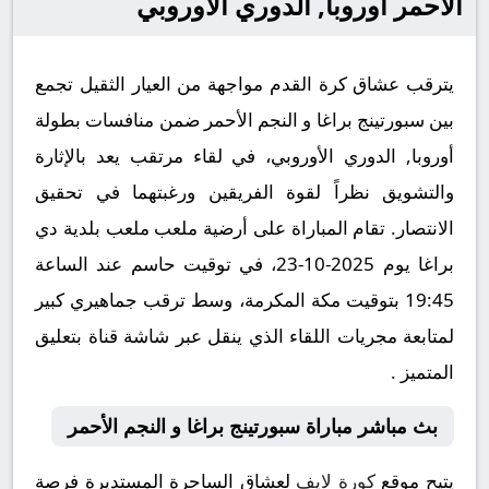
الأحمر أوروبا, الدوري الأوروبي
يترقب عشاق كرة القدم مواجهة من العيار الثقيل تجمع
بين سبورتينج براغا و النجم الأحمر ضمن منافسات بطولة
أوروبا, الدوري الأوروبي، في لقاء مرتقب يعد بالإثارة
والتشويق نظراً لقوة الفريقين ورغبتهما في تحقيق
الانتصار. تقام المباراة على أرضية ملعب ملعب بلدية دي
براغا يوم 2025-10-23، في توقيت حاسم عند الساعة
19:45 بتوقيت مكة المكرمة، وسط ترقب جماهيري كبير
لمتابعة مجريات اللقاء الذي ينقل عبر شاشة قناة بتعليق
المتميز .
بث مباشر مباراة سبورتينج براغا و النجم الأحمر
يتيح موقع
كورة لايف
لعشاق الساحرة المستديرة فرصة