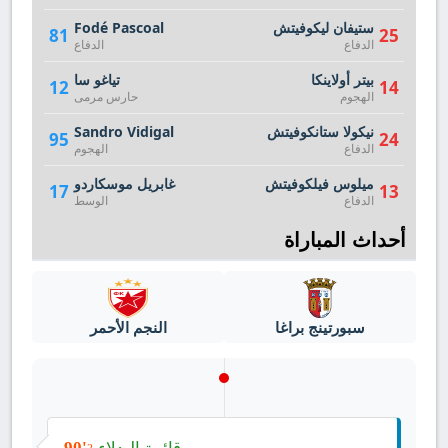
ستيفان ليكوفيتش
Fodé Pascoal
81
25
الدفاع
الدفاع
بيتر أولاينكا
تياغو سا
12
14
الهجوم
حارس مرمى
نيكولا ستانكوفيتش
Sandro Vidigal
95
24
الدفاع
الهجوم
ميلوس فيلكوفيتش
غابريل موسكاردو
17
13
الدفاع
الوسط
أحداث المباراة
سبورتينج براغا
النجم الأحمر
قائمة البدلاء
90'