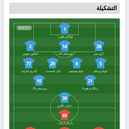
التشكيلة
3-4-2-1
1
لوكاش هورنيتشيك
2
14
26
أري مبي
غوستاف لاجربيلكي
فيكتور غوميز
77
29
8
5
ليوناردو ليلو
جواو موتينيو
جان باتيست غوربي
غابري مارتينيز
10
21
ريكاردو هورتا
رودريجو زالازار
39
فران نافارو
89
ماركو ارناوتوفيتش