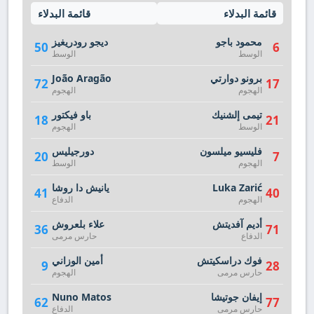
قائمة البدلاء
قائمة البدلاء
محمود باجو
ديجو رودريغيز
50
6
الوسط
الوسط
برونو دوارتي
João Aragão
72
17
الهجوم
الهجوم
تيمى إلشنيك
باو فيكتور
18
21
الوسط
الهجوم
فليسيو ميلسون
دورجيليس
20
7
الهجوم
الوسط
Luka Zarić
يانيش دا روشا
41
40
الهجوم
الدفاع
أديم آفديتش
علاء بلعروش
36
71
الدفاع
حارس مرمى
فوك دراسكيتش
أمين الوزاني
9
28
حارس مرمى
الهجوم
إيفان جوتيشا
Nuno Matos
62
77
حارس مرمى
الدفاع