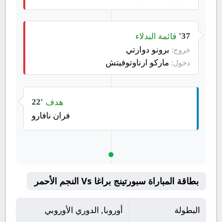
قائمة البدلاء
37'
برونو دوارتي
خروج:
ماركو ارناوتوفيتش
دخول:
هدف
22'
فران نافارو
بطاقة المباراة سبورتينج براغا Vs النجم الأحمر
البطولة
أوروبا, الدوري الأوروبي