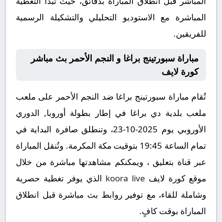
المباشر قبل انطلاق المباراة بدقائق، حيث تبدأ التغطية
المباشرة مع الاستوديو التحليلي والتشكيلة الرسمية
للفريقين.
مباراة سبورتينج براغا و النجم الأحمر بث مباشر
كورة لايف
تُقام مباراة سبورتينج براغا ضد النجم الأحمر على ملعب
ملعب بلدية دي براغا في إطار بطولة أوروبا, الدوري
الأوروبي يوم 2025-10-23، وتنطلق صافرة البداية في
تمام الساعة 19:45 بتوقيت مكة المكرمة. وتُنقل المباراة
عبر قناة بتعليق ، ويمكنكم مشاهدتها مباشرة من خلال
موقع كورة لايف
koora live
الذي يوفر تغطية حصرية
وشاملة للقاء، مع توفير روابط بث مباشرة قبل انطلاق
المباراة بوقت كافٍ.