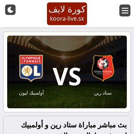
كورة لايف
koora-live.sx
VS
ستاد رين
أولمبيك ليون
بث مباشر مباراة ستاد رين و أولمبيك