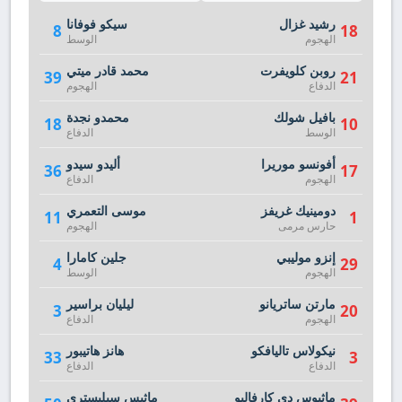
رشيد غزال
سيكو فوفانا
8
18
الهجوم
الوسط
روبن كلويفرت
محمد قادر ميتي
39
21
الدفاع
الهجوم
بافيل شولك
محمدو نجدة
18
10
الوسط
الدفاع
أفونسو موريرا
أليدو سيدو
36
17
الهجوم
الدفاع
دومينيك غريفز
موسى التعمري
11
1
حارس مرمى
الهجوم
إنزو موليبي
جلين كامارا
4
29
الهجوم
الوسط
مارتن ساتريانو
ليليان براسير
3
20
الهجوم
الدفاع
نيكولاس تاليافكو
هانز هاتيبور
33
3
الدفاع
الدفاع
ماثيوس دي كارفاليو
ماثيس سيليستري