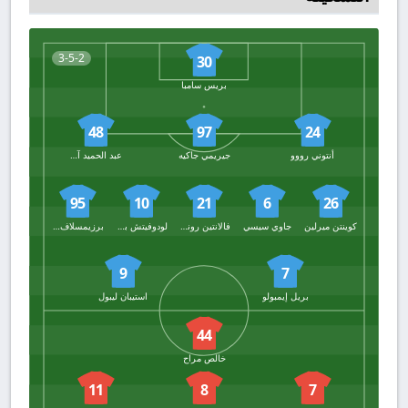
3-5-2
30
بريس سامبا
48
97
24
أنتوني رووو
جيريمي جاكيه
عبد الحميد آيت بودلال
95
10
21
6
26
كوينتن ميرلين
جاوي سيسي
فالانتين رونجير
لودوفيتش بلاس
برزيمسلاف فرانكوفسكي
9
7
بريل إيمبولو
استيبان ليبول
44
خالص مراح
11
8
7