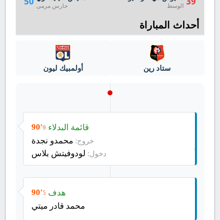
50
39
الوسط
حارس مرمى
أحداث المباراة
ستاد رين
أولمبيك ليون
قائمة البدلاء
90'
9
محمدو نجدة
خروج:
لودوفيتش بلاس
دخول:
هدف
90'
5
محمد قادر ميتي