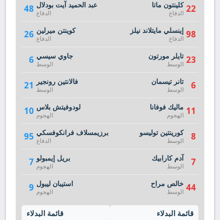
كلينتون ماتا
عبد الحميد آيت بودلال
48
22
الدفاع
الدفاع
إينسلي مايتلاند نيلز
كوينتن ميرلين
26
98
الدفاع
الدفاع
تايلر مورتون
جاوي سيسي
6
23
الوسط
الوسط
تانر تيسمان
فالانتين رونجير
21
6
الوسط
الوسط
ماليك فوفانا
لودوفيتش بلاس
10
11
الهجوم
الهجوم
كورينتين توليسو
برزيمسلاف فرانكوفسكي
95
8
الوسط
الدفاع
آدم كارابيك
بريل إيمبولو
7
7
الوسط
الهجوم
خالص مراح
استيبان ليبول
9
44
الوسط
الهجوم
قائمة البدلاء
قائمة البدلاء