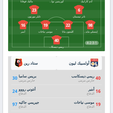
آدم كارابيك
كورينتين توليسو
ماليك فوفانا
23
6
تانر تيسمان
تايلر مورتون
16
19
22
98
إينسلي مايتلاند نيلز
كلينتون ماتا
موسى نياخات
أبنير
40
4-2-3-1
ريمي ديسكامب
أولمبيك ليون
ستاد رين
ريمي ديسكامب
بريس سامبا
30
40
حارس مرمى
حارس مرمى
أبنير
أنتوني رووو
24
16
الدفاع
الدفاع
موسى نياخات
جيريمي جاكيه
97
19
الدفاع
الدفاع