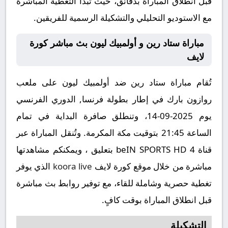
قبل انطلاق المباراة بدقائق، حيث تبدأ التغطية المباشرة
مع الاستوديو التحليلي والتشكيلة الرسمية للفريقين.
مباراة ستاد رين و أولمبيك ليون بث مباشر كورة
لايف
تُقام مباراة ستاد رين ضد أولمبيك ليون على ملعب
روازون بارك في إطار بطولة فرنسا, الدوري الفرنسي
يوم 2025-09-14، وتنطلق صافرة البداية في تمام
الساعة 21:45 بتوقيت مكة المكرمة. وتُنقل المباراة عبر
قناة beIN SPORTS HD 4 بتعليق ، ويمكنكم مشاهدتها
مباشرة من خلال موقع كورة لايف
koora live
الذي يوفر
تغطية حصرية وشاملة للقاء، مع توفير روابط بث مباشرة
قبل انطلاق المباراة بوقت كافٍ.
التشكيلة