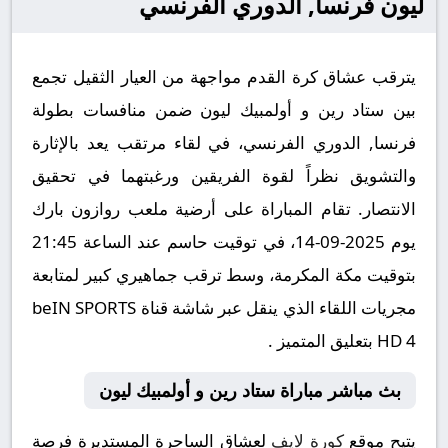
ليون فرنسا, الدوري الفرنسي
يترقب عشاق كرة القدم مواجهة من العيار الثقيل تجمع
بين ستاد رين و أولمبيك ليون ضمن منافسات بطولة
فرنسا, الدوري الفرنسي، في لقاء مرتقب يعد بالإثارة
والتشويق نظراً لقوة الفريقين ورغبتهما في تحقيق
الانتصار. تقام المباراة على أرضية ملعب روازون بارك
يوم 2025-09-14، في توقيت حاسم عند الساعة 21:45
بتوقيت مكة المكرمة، وسط ترقب جماهيري كبير لمتابعة
مجريات اللقاء الذي ينقل عبر شاشة قناة beIN SPORTS
HD 4 بتعليق المتميز .
بث مباشر مباراة ستاد رين و أولمبيك ليون
يتيح موقع
كورة لايف
لعشاق الساحرة المستديرة فرصة