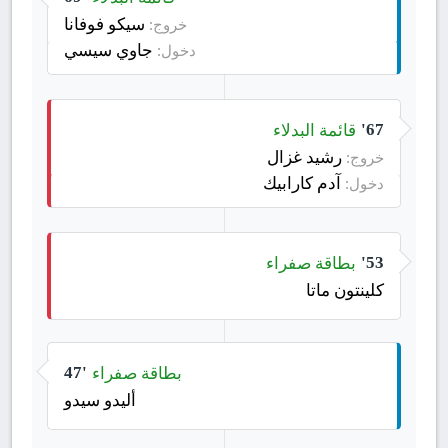
سيكو فوفانا
خروج:
جاوي سيسي
دخول:
قائمة البدلاء
67'
رشيد غزال
خروج:
آدم كارابيك
دخول:
بطاقة صفراء
53'
كلينتون ماتا
بطاقة صفراء
47'
أليدو سيدو