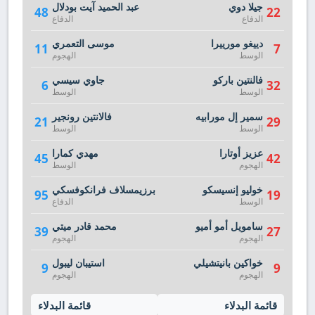
جيلا دوي
عبد الحميد آيت بودلال
48
22
الدفاع
الدفاع
دييغو مورييرا
موسى التعمري
11
7
الوسط
الهجوم
فالنتين باركو
جاوي سيسي
6
32
الوسط
الوسط
سمير إل مورابيه
فالانتين رونجير
21
29
الوسط
الوسط
عزيز أوتارا
مهدي كمارا
45
42
الهجوم
الوسط
خوليو إنسيسكو
برزيمسلاف فرانكوفسكي
95
19
الوسط
الدفاع
سامويل أمو أميو
محمد قادر ميتي
39
27
الهجوم
الهجوم
خواكين بانيتشيلي
استيبان ليبول
9
9
الهجوم
الهجوم
قائمة البدلاء
قائمة البدلاء