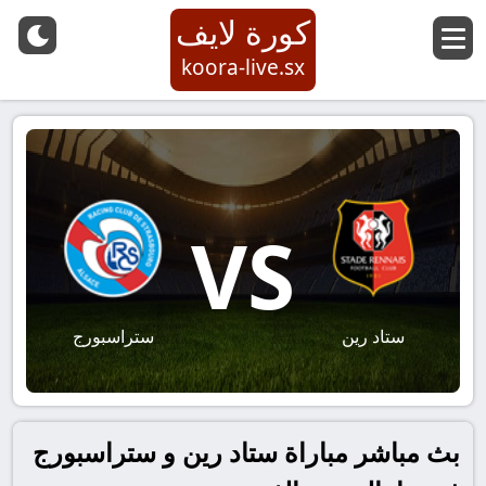
كورة لايف
koora-live.sx
VS
ستاد رين
ستراسبورج
بث مباشر مباراة ستاد رين و ستراسبورج