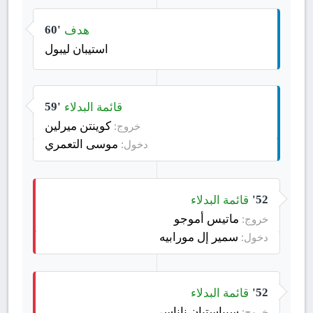
هدف
60'
استيبان ليبول
قائمة البدلاء
59'
كوينتن ميرلين
خروج:
موسى التعمري
دخول:
قائمة البدلاء
52'
ماتيس أموجو
خروج:
سمير إل مورابيه
دخول:
قائمة البدلاء
52'
سيباستيان ناناسي
خروج: