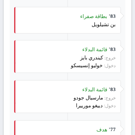
بطاقة صفراء
83'
بن تشيلويل
قائمة البدلاء
83'
كيندري بايز
خروج:
خوليو إنسيسكو
دخول:
قائمة البدلاء
83'
مارسيال جودو
خروج:
دييغو مورييرا
دخول:
هدف
77'