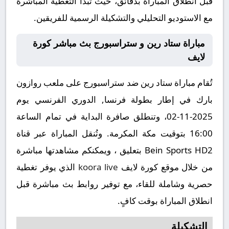
قبل انطلاق المباراة بدقائق، حيث تبدأ التغطية المباشرة
مع الاستوديو التحليلي والتشكيلة الرسمية للفريقين.
مباراة ستاد رين و ستراسبورج بث مباشر كورة
لايف
تُقام مباراة ستاد رين ضد ستراسبورج على ملعب روازون
بارك في إطار بطولة فرنسا, الدوري الفرنسي يوم
2025-11-02، وتنطلق صافرة البداية في تمام الساعة
16:00 بتوقيت مكة المكرمة. وتُنقل المباراة عبر قناة
Bein Sports HD2 بتعليق ، ويمكنكم مشاهدتها مباشرة
من خلال موقع كورة لايف
koora live
الذي يوفر تغطية
حصرية وشاملة للقاء، مع توفير روابط بث مباشرة قبل
انطلاق المباراة بوقت كافٍ.
التشكيلة