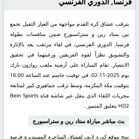
فرنسا, الدوري الفرنسي
يترقب عشاق كرة القدم مواجهة من العيار الثقيل تجمع
بين ستاد رين و ستراسبورج ضمن منافسات بطولة
فرنسا, الدوري الفرنسي، في لقاء مرتقب يعد بالإثارة
والتشويق نظراً لقوة الفريقين ورغبتهما في تحقيق
الانتصار. تقام المباراة على أرضية ملعب روازون بارك
يوم 2025-11-02، في توقيت حاسم عند الساعة 16:00
بتوقيت مكة المكرمة، وسط ترقب جماهيري كبير لمتابعة
مجريات اللقاء الذي ينقل عبر شاشة قناة Bein Sports
HD2 بتعليق المتميز .
بث مباشر مباراة ستاد رين و ستراسبورج
يتيح موقع
كورة لايف
لعشاق الساحرة المستديرة فرصة