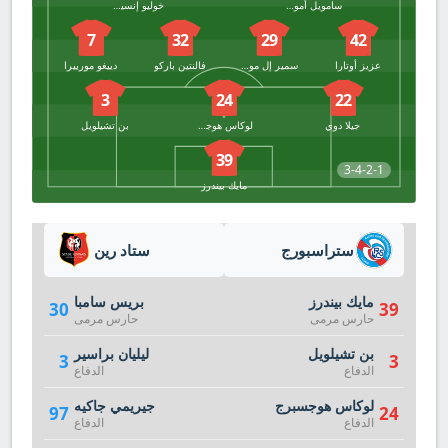
سامويل أمو أميو
خوليو إنسيسكو
7
32
29
42
عزيز أوتارا
سمير إل مورابيه
فالنتين باركو
دييغو مورييرا
3
24
22
جيلا دوي
لوكاس هوجسبرج
بن تشيلويل
39
3-4-2-1
مايك بيندرز
ستراسبورج
ستاد رين
مايك بيندرز
بريس سامبا
30
39
حارس مرمى
حارس مرمى
بن تشيلويل
ليليان براسير
3
3
الدفاع
الدفاع
لوكاس هوجسبرج
جيريمي جاكيه
97
24
الدفاع
الدفاع