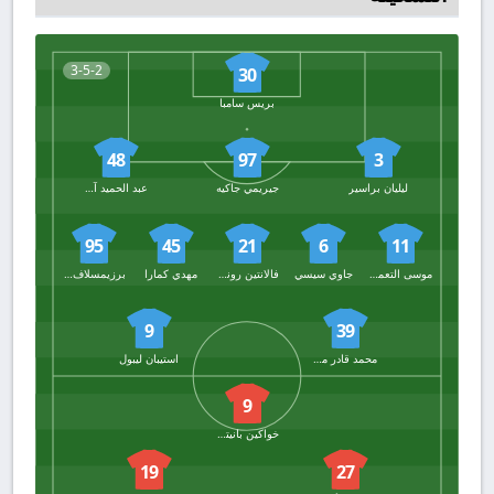
3-5-2
30
بريس سامبا
48
97
3
ليليان براسير
جيريمي جاكيه
عبد الحميد آيت بودلال
95
45
21
6
11
موسى التعمري
جاوي سيسي
فالانتين رونجير
مهدي كمارا
برزيمسلاف فرانكوفسكي
9
39
محمد قادر ميتي
استيبان ليبول
9
خواكين بانيتشيلي
19
27