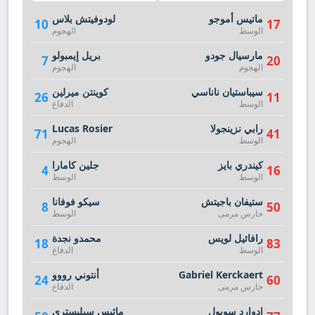
ماتيس أموجو
لودوفيتش بلاس
10
17
الوسط
الهجوم
مارسيال جودو
بريل إيمبولو
7
20
الهجوم
الهجوم
سيباستيان ناناسي
كوينتن ميرلين
26
11
الوسط
الدفاع
رابي نزينجولا
Lucas Rosier
71
41
الوسط
الهجوم
كيندري بايز
جلين كامارا
4
16
الوسط
الوسط
ستيفان باجيتش
سيكو فوفانا
8
50
حارس مرمى
الوسط
رافائيل لويس
محمدو نجدة
18
83
الوسط
الدفاع
Gabriel Kerckaert
أنتوني رووو
24
60
حارس مرمى
الدفاع
إدوارد سوبول
ماثيس سيليستري