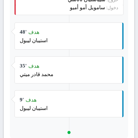
سامويل أمو أميو
دخول:
هدف
48'
استيبان ليبول
هدف
35'
محمد قادر ميتي
هدف
9'
استيبان ليبول