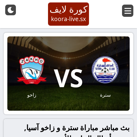
كورة لايف
koora-live.sx
VS
سترة
زاخو
بث مباشر مباراة سترة و زاخو آسيا,