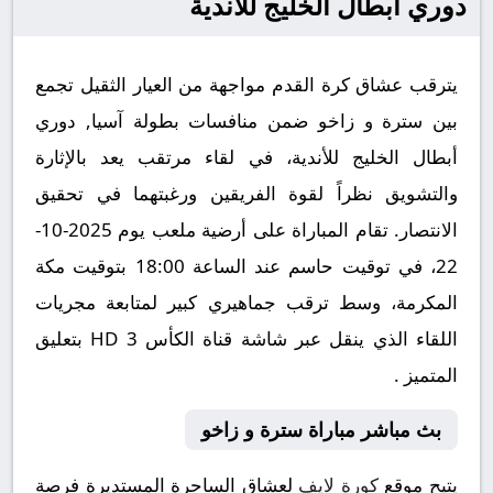
دوري أبطال الخليج للأندية
يترقب عشاق كرة القدم مواجهة من العيار الثقيل تجمع
بين سترة و زاخو ضمن منافسات بطولة آسيا, دوري
أبطال الخليج للأندية، في لقاء مرتقب يعد بالإثارة
والتشويق نظراً لقوة الفريقين ورغبتهما في تحقيق
الانتصار. تقام المباراة على أرضية ملعب يوم 2025-10-
22، في توقيت حاسم عند الساعة 18:00 بتوقيت مكة
المكرمة، وسط ترقب جماهيري كبير لمتابعة مجريات
اللقاء الذي ينقل عبر شاشة قناة الكأس 3 HD بتعليق
المتميز .
بث مباشر مباراة سترة و زاخو
يتيح موقع
كورة لايف
لعشاق الساحرة المستديرة فرصة