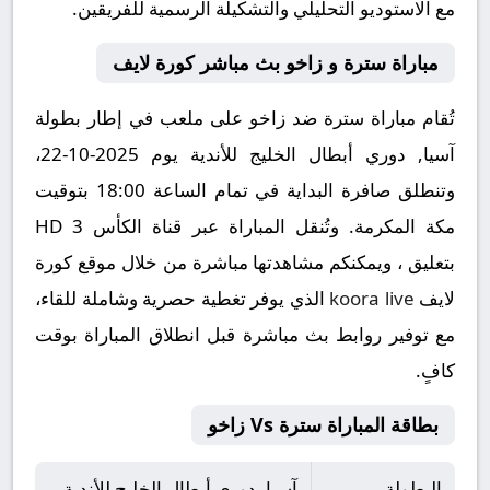
مع الاستوديو التحليلي والتشكيلة الرسمية للفريقين.
مباراة سترة و زاخو بث مباشر كورة لايف
تُقام مباراة سترة ضد زاخو على ملعب في إطار بطولة
آسيا, دوري أبطال الخليج للأندية يوم 2025-10-22،
وتنطلق صافرة البداية في تمام الساعة 18:00 بتوقيت
مكة المكرمة. وتُنقل المباراة عبر قناة الكأس 3 HD
بتعليق ، ويمكنكم مشاهدتها مباشرة من خلال موقع كورة
لايف
koora live
الذي يوفر تغطية حصرية وشاملة للقاء،
مع توفير روابط بث مباشرة قبل انطلاق المباراة بوقت
كافٍ.
بطاقة المباراة سترة Vs زاخو
البطولة
آسيا, دوري أبطال الخليج للأندية