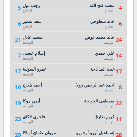
محمد فتح الله
رجب نبيل
5
4
الدفاع
الدفاع
خالد سطوحي
سعد سمير
6
6
الدفاع
الدفاع
خالد محمد عوض
محمد عادل
21
24
الوسط
الوسط
علي حمدي
إسلام عيسى
7
14
الوسط
الوسط
غيث المدادحة
عمرو السولية
17
17
الوسط
الوسط
احمد عبد الرحمن زولا
أحمد بلحاج
10
8
الدفاع
الهجوم
مصطفي الخواجة
أيمن موكا
19
22
الوسط
الهجوم
كريم طارق
فاخري لاكاي
23
11
الوسط
الهجوم
إسماعيل أورو أوجورو
مروان عثمان أوتاكا
29
28