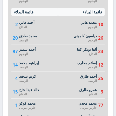
الهجوم
الهجوم
قائمة البدلاء
قائمة البدلاء
محمد هاني
أحمد هاني
2
10
الهجوم
الدفاع
ديلسون كاموني
محمد صادق
20
26
الهجوم
الوسط
ألفا بوبكر كيتا
أحمد سمير
97
23
الدفاع
الهجوم
إسلام محارب
إبراهيم محمد
14
12
الهجوم
الوسط
أحمد طارق
كريم نيدفيد
4
25
الوسط
الوسط
عمرو طارق
خالد عبدالفتاح
15
3
الدفاع
الدفاع
محمد مجدي
محمد كوكو
1
77
حارس مرمى
حارس مرمى