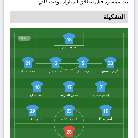
بث مباشرة قبل انطلاق المباراة بوقت كافٍ.
التشكيلة
4-3-3
18
محمد بسام
21
6
5
33
كريم الدبيس
رجب نبيل
سعد سمير
محمد عادل
10
17
7
إسلام عيسى
عمرو السولية
أحمد بلحاج
29
23
19
أيمن موكا
فاخري لاكاي
مروان عثمان أوتاكا
28