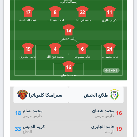
إسماعيل أورو أوجورو
17
8
22
11
كريم طارق
مصطفي الخواجة
احمد عبد الرحمن زولا
غيث المدادحة
14
علي حمدي
19
4
6
24
خالد محمد عوض
خالد سطوحي
محمد فتح الله
حامد الجابري
16
4-1-4-1
محمد شعبان
طلائع الجيش
سيراميكا كليوباترا
محمد شعبان
محمد بسام
18
16
حارس مرمى
حارس مرمى
حامد الجابري
كريم الدبيس
33
19
الوسط
الدفاع