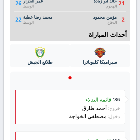
خالد أبو زيادة
عمر الجزار
26
21
الهجوم
الوسط
مؤمن محمود
محمد رضا عطية
22
2
الدفاع
الوسط
أحداث المباراة
سيراميكا كليوباترا
طلائع الجيش
قائمة البدلاء
86'
أحمد طارق
خروج:
مصطفي الخواجة
دخول: