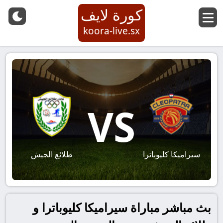
كورة لايف
koora-live.sx
VS
سيراميكا كليوباترا
طلائع الجيش
بث مباشر مباراة سيراميكا كليوباترا و