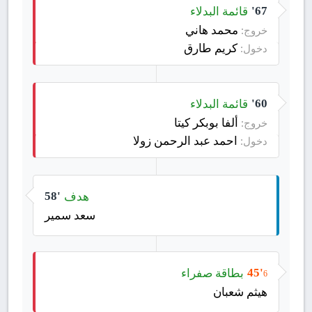
قائمة البدلاء
67'
محمد هاني
خروج:
كريم طارق
دخول:
قائمة البدلاء
60'
ألفا بوبكر كيتا
خروج:
احمد عبد الرحمن زولا
دخول:
هدف
58'
سعد سمير
بطاقة صفراء
45'
6
هيثم شعبان