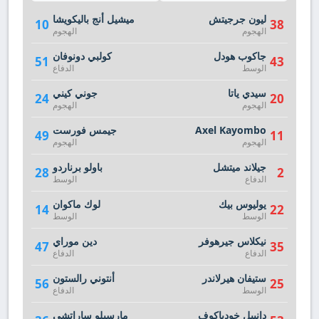
ليون جرجيتش
ميشيل أنج باليكويشا
10
38
الهجوم
الهجوم
جاكوب هودل
كولبي دونوفان
51
43
الوسط
الدفاع
سيدي ياتا
جوني كيني
24
20
الهجوم
الهجوم
Axel Kayombo
جيمس فورست
49
11
الهجوم
الهجوم
جيلاند ميتشل
باولو برناردو
28
2
الدفاع
الوسط
يوليوس بيك
لوك ماكوان
14
22
الوسط
الوسط
نيكلاس جيرهوفر
دين موراي
47
35
الدفاع
الدفاع
ستيفان هيرلاندر
أنتوني رالستون
56
25
الوسط
الدفاع
دانييل خودياكوف
مارسيلو ساراتشي