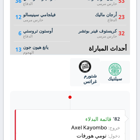
36
53
حارس مرمى
الدفاع
أرجان ماليك
فيلجامي سينيسالو
12
23
الدفاع
حارس مرمى
كريستوف فينر بوتشر
أوستون تروستي
6
32
حارس مرمى
الدفاع
أحداث المباراة
يانغ هيون جون
13
الهجوم
شتورم
سيلتيك
غراتس
قائمة البدلاء
82'
Axel Kayombo
خروج:
تومي هورفات
دخول: