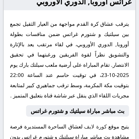
غراتس أوروبا, الدوري الأوروبي
يترقب عشاق كرة القدم مواجهة من العيار الثقيل تجمع
بين سيلتيك و شتورم غراتس ضمن منافسات بطولة
أوروبا, الدوري الأوروبي، في لقاء مرتقب يعد بالإثارة
والتشويق نظراً لقوة الفريقين ورغبتهما في تحقيق
الانتصار. تقام المباراة على أرضية ملعب سيلتك بارك يوم
2025-10-23، في توقيت حاسم عند الساعة 22:00
بتوقيت مكة المكرمة، وسط ترقب جماهيري كبير لمتابعة
مجريات اللقاء الذي ينقل عبر شاشة قناة بتعليق المتميز .
بث مباشر مباراة سيلتيك و شتورم غراتس
يتيح موقع
كورة لايف
لعشاق الساحرة المستديرة فرصة
مشاهدة بث مباشر مباراة سيلتيك و شتورم غراتس بدون