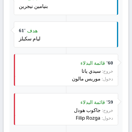
بنيامين نيجرين
هدف
61'
ليام سكيلز
قائمة البدلاء
60'
سيدي ياتا
خروج:
موريس مالون
دخول:
قائمة البدلاء
59'
جاكوب هودل
خروج:
Filip Rozga
دخول: