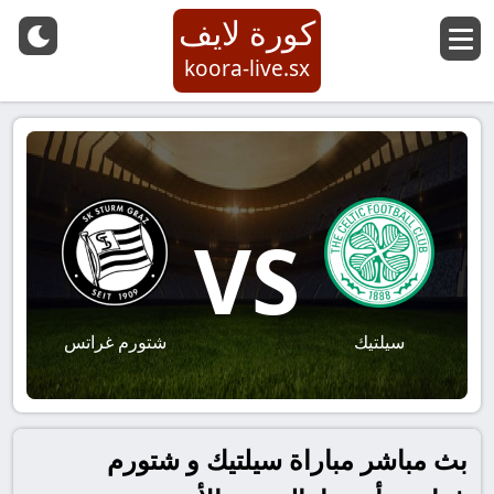
كورة لايف
koora-live.sx
VS
سيلتيك
شتورم غراتس
بث مباشر مباراة سيلتيك و شتورم