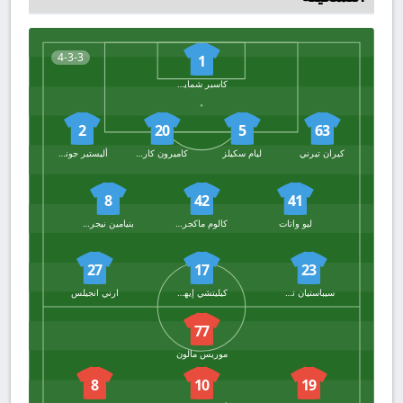
4-3-3
1
كاسبر شمايكل
2
20
5
63
كيران تيرني
ليام سكيلز
كاميرون كارتر فيكرز
أليستير جونستون
8
42
41
ليو واتات
كالوم ماكجريجور
بنيامين نيجرين
27
17
23
سيباستيان تونكتي
كيليتشي إيهيناتشو
ارني انجيلس
77
موريس مالون
8
10
19