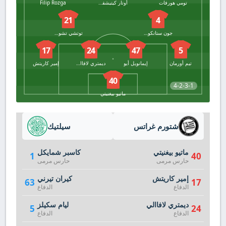
تومي هورفات
أوتار كيتيشفيلي
Filip Rozga
21
4
جون ستانكوفيتش
توتشي تشوكواني
17
24
47
5
تيم أورمان
إيمانويل أيو
ديمتري لافاالي
إمير كاريتش
40
4-2-3-1
ماتيو بيغنيتي
شتورم غراتس
سيلتيك
ماتيو بيغنيتي
كاسبر شمايكل
1
40
حارس مرمى
حارس مرمى
إمير كاريتش
كيران تيرني
63
17
الدفاع
الدفاع
ديمتري لافاالي
ليام سكيلز
5
24
الدفاع
الدفاع