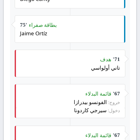
بطاقة صفراء
75'
Jaime Ortíz
هدف
71'
تاني أولواسي
قائمة البدلاء
67'
الفونسو بيدرازا
خروج:
سيرجي كاردونا
دخول:
قائمة البدلاء
67'