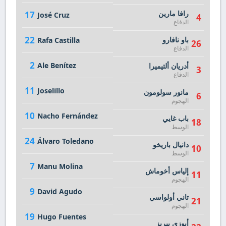
رافا مارين
17
José Cruz
4
الدفاع
22
باو نافارو
Rafa Castilla
26
الدفاع
2
Ale Benítez
أدريان ألتيميرا
3
الدفاع
11
Joselillo
مانور سولومون
6
الهجوم
10
Nacho Fernández
باب غايي
18
الوسط
24
Álvaro Toledano
دانيال باريخو
10
الوسط
7
Manu Molina
إلياس أخوماش
11
الهجوم
9
David Agudo
تاني أولواسي
21
الهجوم
19
Hugo Fuentes
أيوزي بيريز