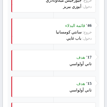
جيورجيس ميكاوتادزي
خروج:
أيوزي بيريز
دخول:
قائمة البدلاء
46'
سانتي كومسانيا
خروج:
باب غايي
دخول:
هدف
17'
تاني أولواسي
هدف
15'
تاني أولواسي