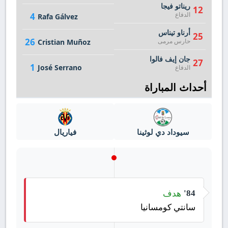
ريناتو فيجا
12
الدفاع
4
Rafa Gálvez
أرناو تيناس
25
26
حارس مرمى
Cristian Muñoz
جان إيف فالوا
27
1
José Serrano
الدفاع
أحداث المباراة
سيوداد دي لوثينا
فياريال
هدف
84'
سانتي كومسانيا