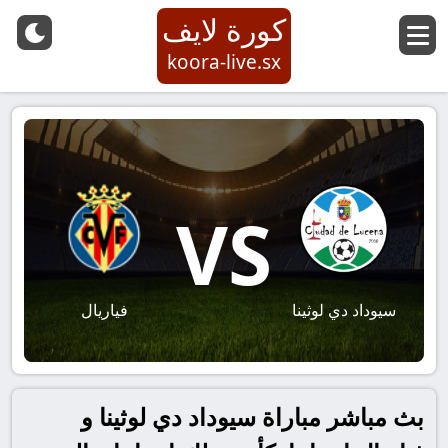
كورة لايف
koora-live.sx
VS
سيوداد دي لوثينا
فياريال
بث مباشر مباراة سيوداد دي لوثينا و