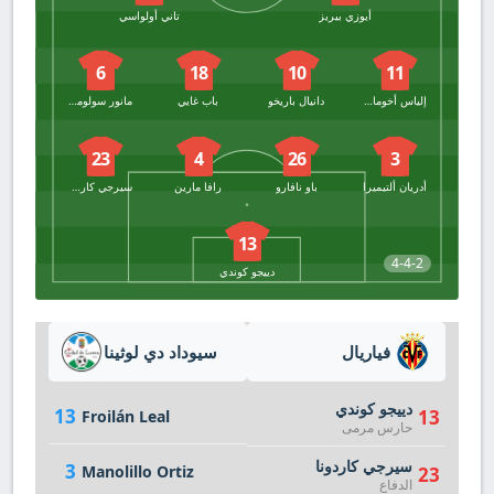
أيوزي بيريز
تاني أولواسي
6
18
10
11
إلياس أخوماش
دانيال باريخو
باب غايي
مانور سولومون
23
4
26
3
أدريان ألتيميرا
باو نافارو
رافا مارين
سيرجي كاردونا
13
4-4-2
دييجو كوندي
فياريال
سيوداد دي لوثينا
دييجو كوندي
13
13
Froilán Leal
حارس مرمى
سيرجي كاردونا
3
Manolillo Ortiz
23
الدفاع