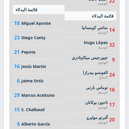
22
الهجوم
قائمة البدلاء
قائمة البدلاء
18
Miguel Aponte
سانتي كومسانيا
14
الوسط
23
Diego Canty
Hugo López
32
الوسط
21
Pepote
جيورجيس ميكاوتادزي
9
الهجوم
16
Jesús Martin
الفونسو بيدرازا
24
الدفاع
6
Jaime Ortíz
توماس بارتي
16
الوسط
29
Marcos Aceituno
تاجون بوكانان
17
الهجوم
15
S. Chalbaud
ألبرتو موليرو
20
الهجوم
8
Alberto García