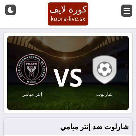
كورة لايف
koora-live.sx
VS
شارلوت
إنتر ميامي
شارلوت ضد إنتر ميامي