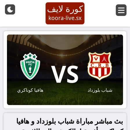
كورة لايف
koora-live.sx
VS
شباب بلوزداد
هافيا كوناكري
بث مباشر مباراة شباب بلوزداد و هافيا