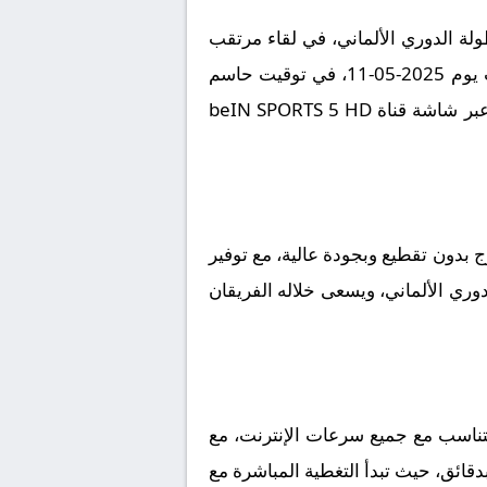
ة الدوري الألماني، في لقاء مرتقب
يعد بالإثارة والتشويق نظراً لقوة الفريقين ورغبتهما في تحقيق الانتصار. تقام المباراة على أرضية ملعب يوم 2025-05-11، في توقيت حاسم
عند الساعة 20:30 بتوقيت مكة المكرمة، وسط ترقب جماهيري كبير لمتابعة مجريات اللقاء الذي ينقل عبر شاشة قناة beIN SPORTS 5 HD
دون تقطيع وبجودة عالية، مع توفير
دوري الألماني، ويسعى خلاله الفريقان
تناسب مع جميع سرعات الإنترنت، مع
بدقائق، حيث تبدأ التغطية المباشرة مع