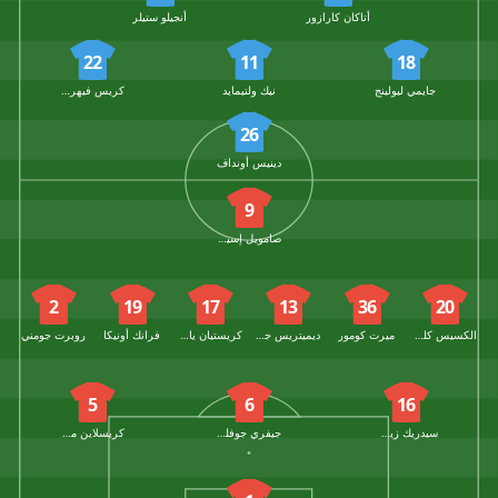
أتاكان كارازور
أنجيلو ستيلر
22
11
18
جايمي ليولينج
نيك ولتيمايد
كريس فيهريش
26
دينيس أونداف
9
صامويل إسيندي
2
19
17
13
36
20
الكسيس كلود موريس
ميرت كومور
ديميتريس جيانوليس
كريستيان ياكيتش
فرانك أونيكا
روبرت جومني
5
6
16
سيدريك زيسيجر
جيفري جوفلوف
كريسلاين ماتسيما