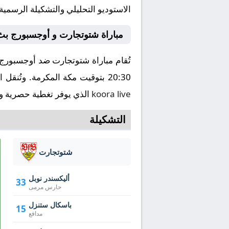
الاستوديو التحليلي والتشكيلة الرسمية
مباراة شتوتجارت و أوجسبورج بث
20:30 بتوقيت مكة المكرمة. وتُنقل المباراة عبر قناة beIN SPORTS 5 HD بتعليق ، ويمكنكم مشاهدتها مباشرة من خلال موقع كورة لايف
koora live
الذي يوفر تغطية حصرية وشا
التشكيلة
شتوتجارت
أليكسندر نوبل
33
حارس مرمى
باسكال ستنزل
15
مدافع