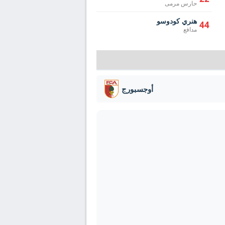
حارس مرمى
هنري كودوسو
44
مدافع
أوجسبورج