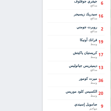
جيفري جوفلوف
6
مدافع
سيدريك زيسيجر
16
مدافع
روبرت جومني
2
مدافع
فرانك أونيكا
19
وسط
كريستيان ياكيتش
17
وسط
ديميتريس جيانوليس
13
مدافع
ميرت كومور
36
وسط
الكسيس كلود موريس
20
وسط
صامويل إسيندي
9
مهاجم