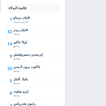
قائمة البدلاء
فابيان بريدلو
1
حارس مرمى
فابيان ريدر
32
وسط
لوكا جاكيز
14
مدافع
إيرميدين ديميروفيتش
9
مهاجم
جاكوب برون لارسن
25
وسط
يانيك كايتل
5
وسط
إنزو ميلوت
8
وسط
رامون هندريكس
3