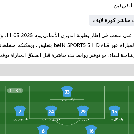
 للفريقين.
 مباشر كورة لايف
تُقام مبا
ملة للقاء، مع توفير روابط بث مباشرة قبل انطلاق المباراة بوقت
4-2-3-1
33
أليكسندر نوبل
7
24
29
15
باسكال ستنزل
فين يلتش
جوليان شابوت
ماكسيميليان ميتلشتيت
6
16