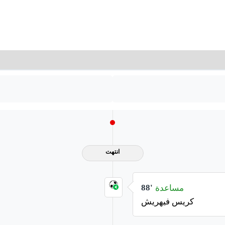
انتهت
مساعدة
88'
كريس فيهريش