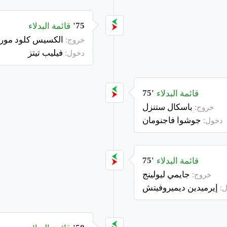
قائمة البدلاء
75'
الكسيس كلود مو
خروج:
فيليب تيتز
دخول:
قائمة البدلاء
75'
باسكال ستنزل
خروج:
جوشوا فاجنومان
دخول:
قائمة البدلاء
75'
جايمي ليولينج
خروج:
إيرميدين ديميروفيتش
: