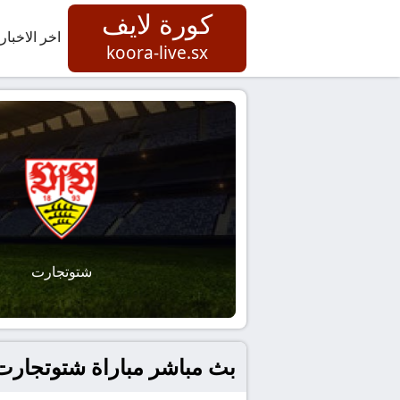
كورة لايف
اخر الاخبار
koora-live.sx
شتوتجارت
بث مباشر مباراة شتوتجارت 