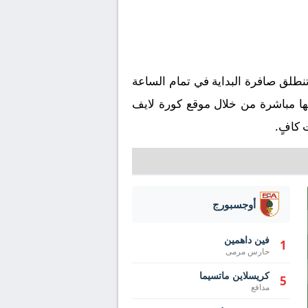
راة شتوتجارت ضد أوجسبورج على ملعب في إطار بطولة الدوري الألماني يوم 2025-05-11، وتنطلق صافرة البداية في تمام الساعة
 كافٍ.
أوجسبورج
فين داهمين
1
حارس مرمى
كريسلاين ماتسيما
5
مدافع