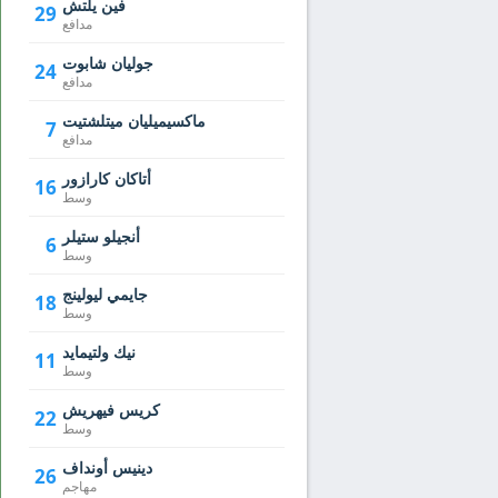
فين يلتش
29
مدافع
جوليان شابوت
24
مدافع
ماكسيميليان ميتلشتيت
7
مدافع
أتاكان كارازور
16
وسط
أنجيلو ستيلر
6
وسط
جايمي ليولينج
18
وسط
نيك ولتيمايد
11
وسط
كريس فيهريش
22
وسط
دينيس أونداف
26
مهاجم