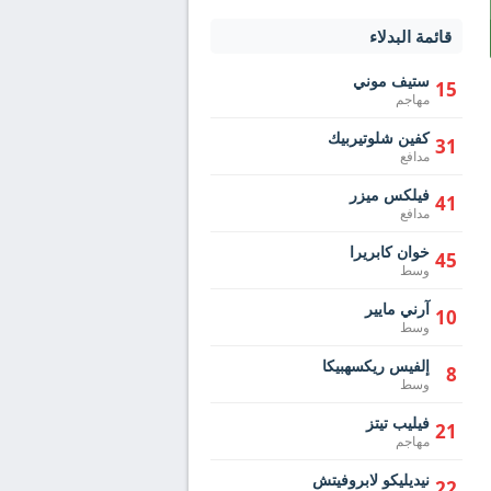
قائمة البدلاء
ستيف موني
15
مهاجم
كفين شلوتيربيك
31
مدافع
فيلكس ميزر
41
مدافع
خوان كابريرا
45
وسط
آرني مايير
10
وسط
إلفيس ريكسهبيكا
8
وسط
فيليب تيتز
21
مهاجم
نيديليكو لابروفيتش
22