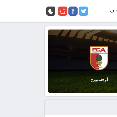
داف
twitter
facebook
google
news
أوجسبورج