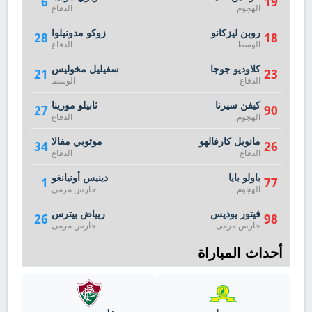
6
19
الهجوم
الدفاع
روبن ليزكانو
زوكو مدونيلوا
28
18
الوسط
الدفاع
كلاوديو جوجا
سفيليل مخوليس
21
23
الدفاع
الوسط
كيفن سيرنا
ثابيلو مورينا
27
90
الهجوم
الدفاع
مانويل كارفالهو
موتوبي مفالا
34
26
الدفاع
الدفاع
باولو بايا
دينيس أونيانغو
1
77
الهجوم
حارس مرمى
فيتور يوديس
ريياض بيترس
26
98
حارس مرمى
حارس مرمى
أحداث المباراة