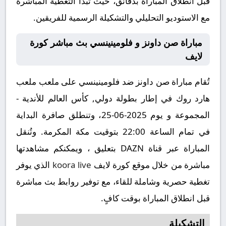
قبل انطلاق المباراة بدقائق، حيث تبدأ التغطية المباشرة
مع الاستوديو التحليلي والتشكيلة الرسمية للفريقين.
مباراة صن داونز و فلومينينسي بث مباشر كورة
لايف
تُقام مباراة صن داونز ضد فلومينينسي على ملعب ملعب
هارد روك في إطار بطولة دولي, كأس العالم للأندية -
المجموعة و يوم 2025-06-25، وتنطلق صافرة البداية
في تمام الساعة 22:00 بتوقيت مكة المكرمة. وتُنقل
المباراة عبر قناة DAZN بتعليق ، ويمكنكم مشاهدتها
مباشرة من خلال موقع كورة لايف
koora live
الذي يوفر
تغطية حصرية وشاملة للقاء، مع توفير روابط بث مباشرة
قبل انطلاق المباراة بوقت كافٍ.
التشكيلة