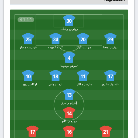
4-1-4-1
30
رونوين ويليامز
25
24
20
29
ديفين لونجا
جرانت كيكانا
كيانو كوبيدو
خوليسو موداو
4
تيبوهو موكوينا
10
18
11
17
تاشريك ماثيوز
مارسيلو الليندي
ثيمبا زواني
لوكاس ريبيرو كوستا
13
إكرام راينرز
14
جيرمان كانو
17
16
21