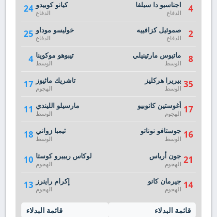
اجناسيو دا سيلفا
كيانو كوبيدو
24
4
الدفاع
الدفاع
صموئيل كزافييه
خوليسو موداو
25
2
الدفاع
الدفاع
ماتيوس مارتينيلي
تيبوهو موكوينا
4
8
الوسط
الوسط
بيريرا هركليز
تاشريك ماثيوز
17
35
الوسط
الهجوم
أغوستين كانوبيو
مارسيلو الليندي
11
17
الهجوم
الوسط
جوستافو نوناتو
ثيمبا زواني
18
16
الوسط
الوسط
جون أرياس
لوكاس ريبيرو كوستا
10
21
الهجوم
الهجوم
جيرمان كانو
إكرام راينرز
13
14
الهجوم
الهجوم
قائمة البدلاء
قائمة البدلاء