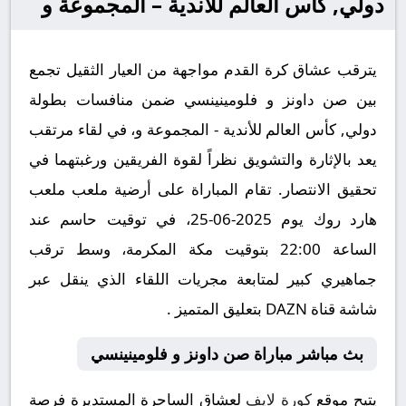
دولي, كأس العالم للأندية – المجموعة و
يترقب عشاق كرة القدم مواجهة من العيار الثقيل تجمع
بين صن داونز و فلومينينسي ضمن منافسات بطولة
دولي, كأس العالم للأندية - المجموعة و، في لقاء مرتقب
يعد بالإثارة والتشويق نظراً لقوة الفريقين ورغبتهما في
تحقيق الانتصار. تقام المباراة على أرضية ملعب ملعب
هارد روك يوم 2025-06-25، في توقيت حاسم عند
الساعة 22:00 بتوقيت مكة المكرمة، وسط ترقب
جماهيري كبير لمتابعة مجريات اللقاء الذي ينقل عبر
شاشة قناة DAZN بتعليق المتميز .
بث مباشر مباراة صن داونز و فلومينينسي
يتيح موقع
كورة لايف
لعشاق الساحرة المستديرة فرصة