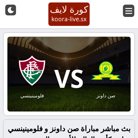
كورة لايف
koora-live.sx
VS
صن داونز
فلومينينسي
بث مباشر مباراة صن داونز و فلومينينسي