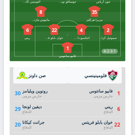
جون أرياس
جوستافو نوناتو
أغوستين كانوبيو
8
35
بيريرا هركليز
ماتيوس مارتينيلي
6
22
4
2
صموئيل كزافييه
اجناسيو دا سيلفا
خوان بابلو فريتس
ريني
1
4-2-3-1
فابيو سانتوس
فلومينينسي
صن داونز
فابيو سانتوس
رونوين ويليامز
30
1
حارس مرمى
حارس مرمى
ريني
ديفين لونجا
29
6
الدفاع
الدفاع
خوان بابلو فريتس
جرانت كيكانا
20
22
الدفاع
الدفاع