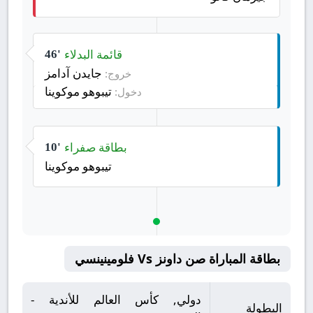
قائمة البدلاء
46'
جايدن آدامز
خروج:
تيبوهو موكوينا
دخول:
بطاقة صفراء
10'
تيبوهو موكوينا
بطاقة المباراة صن داونز Vs فلومينينسي
دولي, كأس العالم للأندية -
البطولة