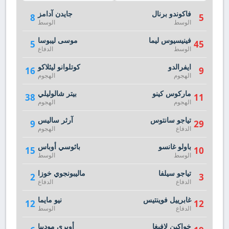
فاكوندو برنال
جايدن آدامز
8
5
الوسط
الوسط
فينيسيوس ليما
موسى ليبوسا
5
45
الوسط
الدفاع
ايفرالدو
كوتلوانو ليثلاكو
16
9
الهجوم
الهجوم
ماركوس كينو
بيتر شالوليلي
38
11
الهجوم
الهجوم
تياجو سانتوس
آرثر ساليس
9
29
الدفاع
الهجوم
باولو غانسو
باثوسي أوباس
15
10
الوسط
الوسط
تياجو سيلفا
ماليبونجوي خوزا
2
3
الدفاع
الدفاع
غابرييل فوينتيس
نيو مايما
12
12
الدفاع
الوسط
خواكين لافيغا
أوبري موديبا