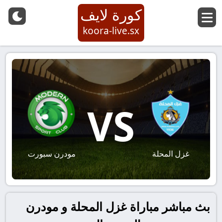
كورة لايف
koora-live.sx
VS
غزل المحلة
مودرن سبورت
بث مباشر مباراة غزل المحلة و مودرن