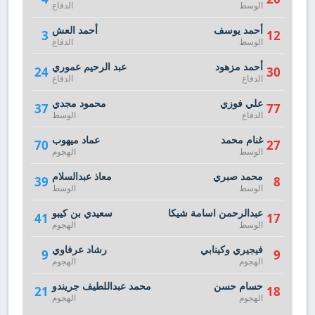
الوسط
الدفاع
أحمد يوسف
أحمد العش
3
12
الوسط
الدفاع
أحمد مزهود
عبد الرحيم عموري
24
30
الدفاع
الدفاع
علي فوزي
محمود مجدي
37
77
الدفاع
الوسط
غنام محمد
عماد ميهوب
70
27
الوسط
الهجوم
محمد صبري
معاذ عبدالسلام
39
8
الوسط
الوسط
عبدالرحمن اسامة شيكا
سعيدي بن كيبو
41
17
الوسط
الهجوم
فيجيري وكينابي
رشاد عرفاوي
9
9
الهجوم
الهجوم
حسام حسن
محمد عبداللطيف جريندو
21
18
الهجوم
الهجوم