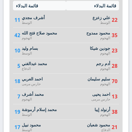
قائمة البدلاء
قائمة البدلاء
علي زعزع
أشرف مجدي
11
22
الوسط
الوسط
محمود ممدوح
محمود صلاح فتح الله
42
35
الهجوم
الهجوم
جودين شيكا
بسام وليد
10
23
الهجوم
الوسط
أدم رجم
محمد عبدالغني
5
28
الهجوم
الدفاع
سليم سليمان
احمد العربي
18
70
الهجوم
حارس مرمى
احمد يحيى
محمد أشرف
7
13
حارس مرمى
الهجوم
أرنولد إيبا
محمد إسلام أرموشة
19
38
الهجوم
الوسط
محمود شعبان
محمود نبيل
17
21
الدفاع
الوسط