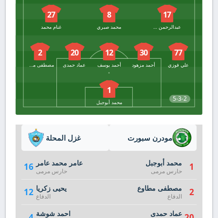
27
8
17
عبدالرحمن اسامة شيكا
محمد صبري
غنام محمد
2
20
12
30
77
علي فوزي
أحمد مزهود
أحمد يوسف
عماد حمدى
مصطفى مطاوع
1
5-3-2
محمد أبوجبل
مودرن سبورت
غزل المحلة
محمد أبوجبل
عامر محمد عامر
16
1
حارس مرمى
حارس مرمى
مصطفى مطاوع
يحيى زكريا
12
2
الدفاع
الدفاع
عماد حمدى
احمد شوشة
4
20