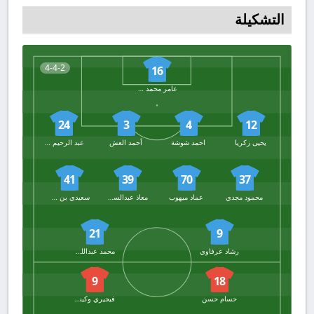
التشكيلة
4-4-2
16
عامر محمد عامر
24
3
4
12
يحيى زكريا
احمد شوشة
أحمد العش
عبد الرحيم عموري
41
39
70
37
محمود مجدي
عماد ميهوب
معاذ عبدالسلام
سعيدي بن كيبو
21
9
رشاد عرفاوي
محمد عبداللطيف جريندو
9
18
حسام حسن
فيجيري وكينابي