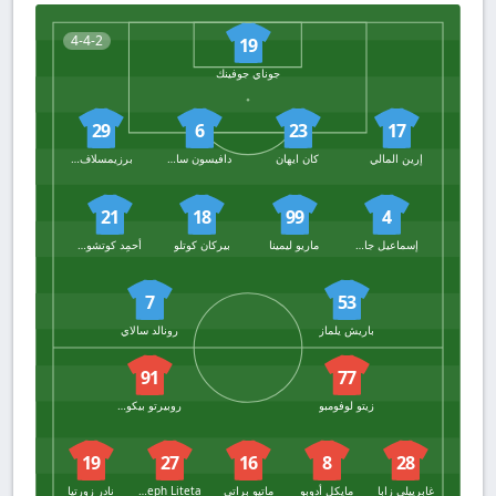
4-4-2
19
جوناي جوفينك
29
6
23
17
إرين المالي
كان ايهان
دافيسون سانشيز
برزيمسلاف فرانكوفسكي
21
18
99
4
إسماعيل جاكوبز
ماريو ليمينا
بيركان كوتلو
أحمِد كوتشوكو
7
53
باريش يلماز
رونالد سالاي
91
77
زيتو لوفومبو
روبيرتو بيكولي
19
27
16
8
28
غابرييلي زابا
مايكل أدوبو
ماتيو براتي
Joseph Liteta
نادر زورتيا