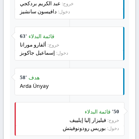
عبد الكريم بردكجي
خروج:
دافيسون سانشيز
دخول:
قائمة البدلاء
63'
ألفارو موراتا
خروج:
إسماعيل جاكوبز
دخول:
هدف
58'
Arda Ünyay
قائمة البدلاء
50'
فيليزار إليا إيلييف
خروج:
بوريس رودونوفيتش
دخول: