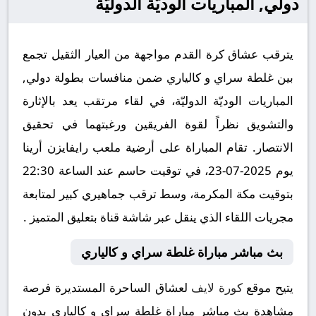
دولي, المباريات الوديّة الدوليّة
يترقب عشاق كرة القدم مواجهة من العيار الثقيل تجمع
بين غلطة سراي و كالياري ضمن منافسات بطولة دولي,
المباريات الوديّة الدوليّة، في لقاء مرتقب يعد بالإثارة
والتشويق نظراً لقوة الفريقين ورغبتهما في تحقيق
الانتصار. تقام المباراة على أرضية ملعب رايفايزن أرينا
يوم 2025-07-23، في توقيت حاسم عند الساعة 22:30
بتوقيت مكة المكرمة، وسط ترقب جماهيري كبير لمتابعة
مجريات اللقاء الذي ينقل عبر شاشة قناة بتعليق المتميز .
بث مباشر مباراة غلطة سراي و كالياري
يتيح موقع
كورة لايف
لعشاق الساحرة المستديرة فرصة
مشاهدة بث مباشر مباراة غلطة سراي و كالياري بدون