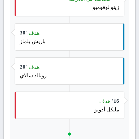
زيتو لوفومبو
هدف
30'
باريش يلماز
هدف
20'
رونالد سالاي
هدف
16'
مايكل أدوبو