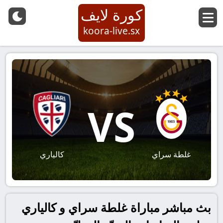
كورة لايف
koora-live.sx
VS
غلطة سراي
كالياري
بث مباشر مباراة غلطة سراي و كالياري