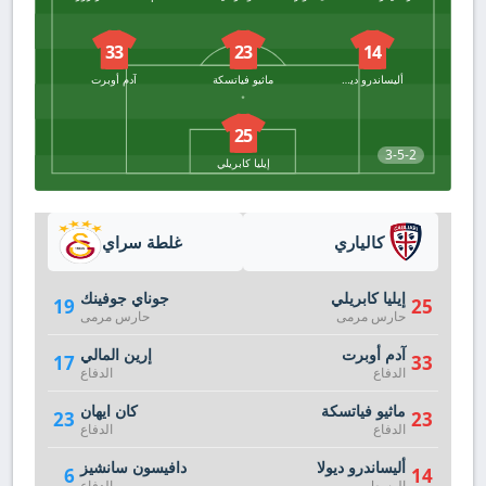
33
23
14
أليساندرو ديولا
ماثيو فياتسكة
آدم أوبرت
25
3-5-2
إيليا كابريلي
كالياري
غلطة سراي
إيليا كابريلي
جوناي جوفينك
19
25
حارس مرمى
حارس مرمى
آدم أوبرت
إرين المالي
17
33
الدفاع
الدفاع
ماثيو فياتسكة
كان ايهان
23
23
الدفاع
الدفاع
أليساندرو ديولا
دافيسون سانشيز
6
14
الوسط
الدفاع