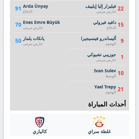
فيليزار إليا إيلييف
Arda Ünyay
91
22
حارس مرمى
الدفاع
دافيد فيرولي
Enes Emre Büyük
70
15
الدفاع
حارس مرمى
أليساندرو فينسيجيرا
يانكات يلماز
50
9
الهجوم
حارس مرمى
جوزيبي تشيوكي
1
حارس مرمى
Ivan Sulev
10
الوسط
Yael Trepy
21
الهجوم
أحداث المباراة
غلطة سراي
كالياري