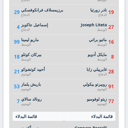
نادر زورتيا
برزيمسلاف فرانكوفسكي
29
19
الدفاع
الدفاع
Joseph Liteta
إسماعيل جاكوبز
4
27
الوسط
الدفاع
ماتيو براتي
ماريو ليمينا
99
16
الوسط
الوسط
مايكل أدوبو
بيركان كوتلو
18
8
الوسط
الوسط
غابرييلي زابا
أحمِد كوتشوكو
21
28
الدفاع
الهجوم
روبيرتو بيكولي
باريش يلماز
53
91
الهجوم
الهجوم
زيتو لوفومبو
رونالد سالاي
7
77
الهجوم
الهجوم
قائمة البدلاء
قائمة البدلاء
Gennaro Borrelli
يونس أكغون