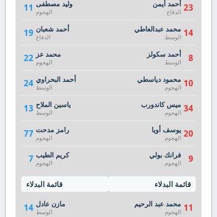
أحمد أيمن
وليد مصطفى
11
23
الدفاع
الهجوم
محمد عبدالعاطي
أحمد شعبان
19
14
الوسط
الدفاع
أحمد سكولز
محمد عز
22
8
الوسط
الهجوم
محمود دياسطي
أحمد البحراوي
24
10
الهجوم
الوسط
ميس كاندورب
ياسين الملاح
13
34
الهجوم
الوسط
يوسف أويا
رامز مدحت
77
20
الهجوم
الهجوم
فرانك بولي
كريم الطيب
7
9
الهجوم
الهجوم
قائمة البدلاء
قائمة البدلاء
محمد عبد الرحيم
مازن عادل
14
11
الهجوم
الوسط