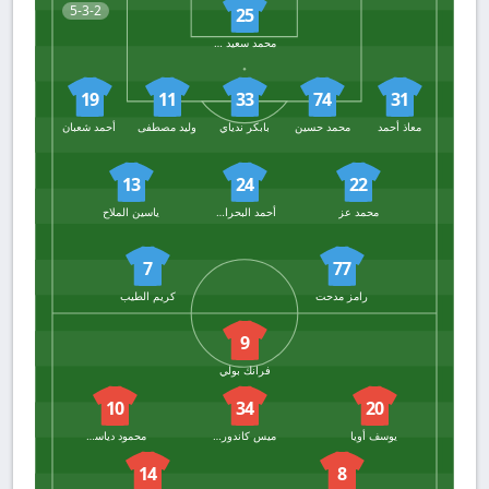
5-3-2
25
محمد سعيد شيكا
19
11
33
74
31
معاذ أحمد
محمد حسين
بابكر ندياي
وليد مصطفى
أحمد شعبان
13
24
22
محمد عز
أحمد البحراوي
ياسين الملاح
7
77
رامز مدحت
كريم الطيب
9
فرانك بولي
10
34
20
يوسف أويا
ميس كاندورب
محمود دياسطي
14
8