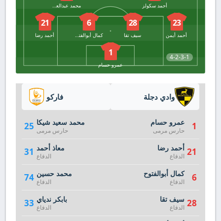
أحمد سكولز
محمد عبدالعاطي
21
6
28
23
أحمد أيمن
سيف تقا
كمال أبوالفتوح
أحمد رضا
1
4-2-3-1
عمرو حسام
وادي دجلة
فاركو
عمرو حسام
محمد سعيد شيكا
25
1
حارس مرمى
حارس مرمى
أحمد رضا
معاذ أحمد
31
21
الدفاع
الدفاع
كمال أبوالفتوح
محمد حسين
74
6
الدفاع
الدفاع
سيف تقا
بابكر ندياي
33
28
الدفاع
الدفاع