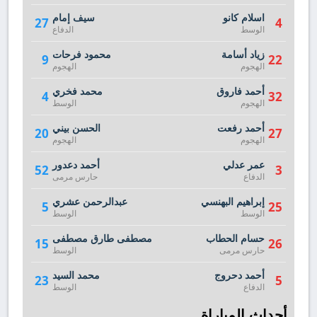
اسلام كانو
سيف إمام
27
4
الوسط
الدفاع
زياد أسامة
محمود فرحات
9
22
الهجوم
الهجوم
أحمد فاروق
محمد فخري
4
32
الهجوم
الوسط
أحمد رفعت
الحسن بيني
20
27
الهجوم
الهجوم
عمر عدلي
أحمد دعدور
52
3
الدفاع
حارس مرمى
إبراهيم البهنسي
عبدالرحمن عشري
5
25
الوسط
الوسط
حسام الحطاب
مصطفى طارق مصطفى
15
26
حارس مرمى
الوسط
أحمد دحروج
محمد السيد
23
5
الدفاع
الوسط
أحداث المباراة