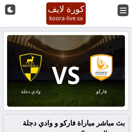
كورة لايف
koora-live.sx
VS
فاركو
وادي دجلة
بث مباشر مباراة فاركو و وادي دجلة