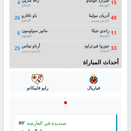
جيرارد غومباو
رافا مارين
4
15
الوسط
الدفاع
أدريان مولينا
باو نافارو
26
40
حارس مرمى
الدفاع
راندي نتيكا
مانور سولومون
6
11
الوسط
الهجوم
جوزوا فيرتراود
أرناو تيناس
25
33
الدفاع
حارس مرمى
أحداث المباراة
فياريال
رايو فاييكانو
تسديدة في العارضة
89'
دانيال باريخو