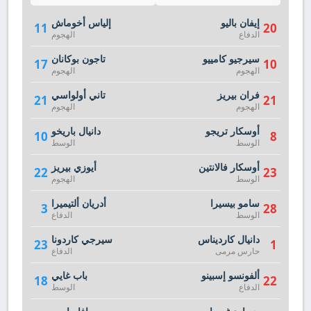
إيفان باليو
إلياس أخوماش
11
20
الدفاع
الهجوم
سيرجيو كامييو
تاجون بوكانان
17
10
الهجوم
الهجوم
فران بيريز
تاني أولواسي
21
21
الهجوم
الهجوم
أوسكار تريجو
دانيال باريخو
10
8
الوسط
الوسط
أوسكار فالانتين
أيوزي بيريز
22
23
الوسط
الهجوم
سامو بيسيرا
أدريان ألتيميرا
3
28
الوسط
الدفاع
دانيال كارديناس
سيرجي كاردونا
23
1
حارس مرمى
الدفاع
ألفونسو إسبينو
باب غايي
18
22
الدفاع
الوسط