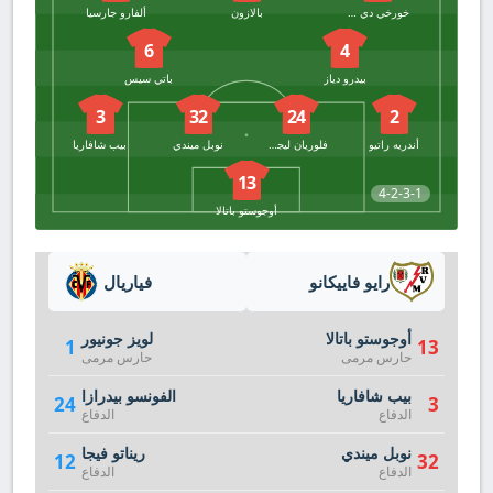
خورخي دي فروتوس
بالازون
ألفارو جارسيا
6
4
بيدرو دياز
باتي سيس
3
32
24
2
أندريه راتيو
فلوريان ليجويني
نوبل ميندي
بيب شافاريا
13
4-2-3-1
أوجوستو باتالا
رايو فاييكانو
فياريال
أوجوستو باتالا
لويز جونيور
1
13
حارس مرمى
حارس مرمى
بيب شافاريا
الفونسو بيدرازا
24
3
الدفاع
الدفاع
نوبل ميندي
ريناتو فيجا
12
32
الدفاع
الدفاع