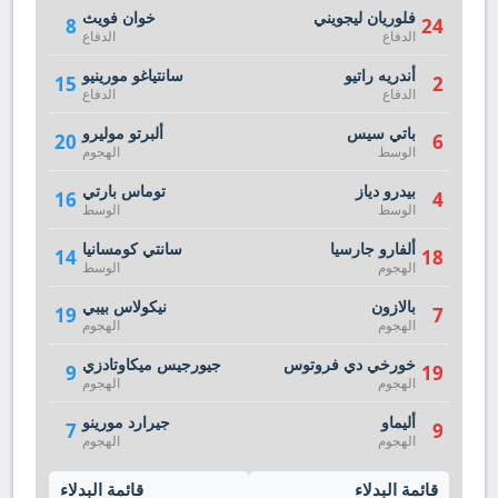
فلوريان ليجويني
خوان فويث
8
24
الدفاع
الدفاع
أندريه راتيو
سانتياغو مورينيو
15
2
الدفاع
الدفاع
باتي سيس
ألبرتو موليرو
20
6
الوسط
الهجوم
بيدرو دياز
توماس بارتي
16
4
الوسط
الوسط
ألفارو جارسيا
سانتي كومسانيا
14
18
الهجوم
الوسط
بالازون
نيكولاس بيبي
19
7
الهجوم
الهجوم
خورخي دي فروتوس
جيورجيس ميكاوتادزي
9
19
الهجوم
الهجوم
أليماو
جيرارد مورينو
7
9
الهجوم
الهجوم
قائمة البدلاء
قائمة البدلاء