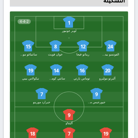
التشكيلة
4-4-2
1
لويز جونيور
15
8
12
24
الفونسو بيدرازا
ريناتو فيجا
خوان فويث
سانتياغو مورينيو
19
14
16
20
ألبرتو موليرو
توماس بارتي
سانتي كومسانيا
نيكولاس بيبي
7
9
جيورجيس ميكاوتادزي
جيرارد مورينو
9
أليماو
18
7
19