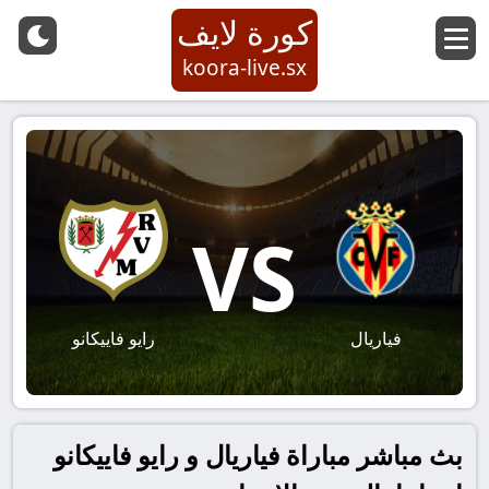
كورة لايف
koora-live.sx
VS
فياريال
رايو فاييكانو
بث مباشر مباراة فياريال و رايو فاييكانو