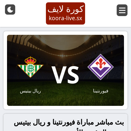
كورة لايف
koora-live.sx
VS
فيورنتينا
ريال بيتيس
بث مباشر مباراة فيورنتينا و ريال بيتيس