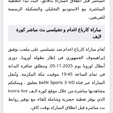
المباشر قبل انطلاق المباراة بدقائق، حيث تبدأ التغطية
المباشرة مع الاستوديو التحليلي والتشكيلة الرسمية
للفريقين.
مباراة كارباغ اغدام و تشيلسي بث مباشر كورة
لايف
تُقام مباراة كارباغ اغدام ضد تشيلسي على ملعب توفيق
إبراهيموڤ الجمهوري في إطار بطولة أوروبا, دوري
أبطال اوروبا يوم 2025-11-05، وتنطلق صافرة البداية
في تمام الساعة 19:45 بتوقيت مكة المكرمة. وتُنقل
المباراة عبر قناة beIN Sports 3 HD بتعليق ، ويمكنكم
مشاهدتها مباشرة من خلال موقع كورة لايف
koora live
الذي يوفر تغطية حصرية وشاملة للقاء، مع توفير روابط
بث مباشرة قبل انطلاق المباراة بوقت كافٍ.