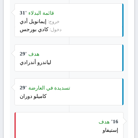
قائمة البدلاء
31'
إيمانويل أدي
خروج:
كادي بورجس
دخول:
هدف
29'
لياندرو أندرادي
تسديدة في العارضة
29'
كاميلو دوران
هدف
16'
إستيفاو