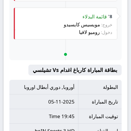
قائمة البدلاء
8'
مويسيس كايسيدو
خروج:
روميو لافيا
دخول:
بطاقة المباراة كارباغ اغدام Vs تشيلسي
البطولة
أوروبا, دوري أبطال اوروبا
تاريخ المباراة
05-11-2025
توقيت المباراة
19:45 Time
اسم القناة
beIN Sports 3 HD