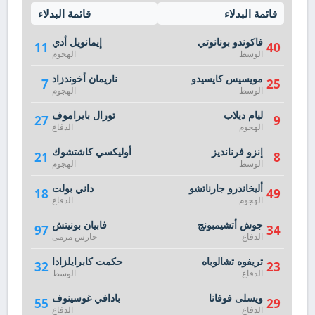
قائمة البدلاء
قائمة البدلاء
فاكوندو بونانوتي
إيمانويل أدي
11
40
الوسط
الهجوم
مويسيس كايسيدو
ناريمان أخوندزاد
7
25
الوسط
الهجوم
ليام ديلاب
تورال بايراموف
27
9
الهجوم
الدفاع
إنزو فرنانديز
أوليكسي كاشتشوك
21
8
الوسط
الهجوم
أليخاندرو جارناتشو
داني بولت
18
49
الهجوم
الدفاع
جوش أتشيمبونج
فابيان بونيتش
97
34
الدفاع
حارس مرمى
تريفوه تشالوباه
حكمت كابرايلزادا
32
23
الدفاع
الوسط
ويسلى فوفانا
بادافي غوسينوف
55
29
الدفاع
الدفاع