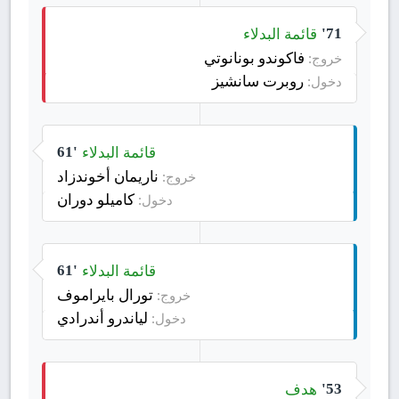
قائمة البدلاء
71'
فاكوندو بونانوتي
خروج:
روبرت سانشيز
دخول:
قائمة البدلاء
61'
ناريمان أخوندزاد
خروج:
كاميلو دوران
دخول:
قائمة البدلاء
61'
تورال بايراموف
خروج:
لياندرو أندرادي
دخول:
هدف
53'