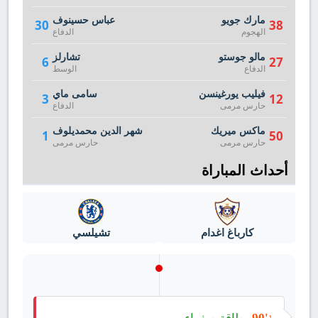
مارك جويو
عباس حسينوف
30
38
الهجوم
الدفاع
مالو جوستو
تشارلز
6
27
الدفاع
الوسط
فيليب يورغينسن
سامى ماي
3
12
حارس مرمى
الدفاع
ماكس ميريك
شهر الدين محمديلوف
1
50
حارس مرمى
حارس مرمى
أحداث المباراة
كارباغ اغدام
تشيلسي
بطاقة صفراء
90'