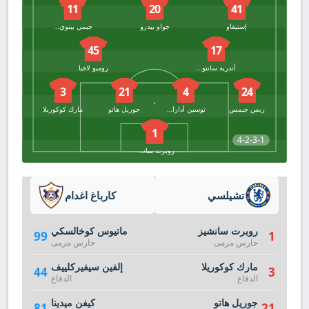
11
20
41
إستيفاو
جواو بيدرو
جيمي بينوي جيتينز
45
17
أندريه سانتوس
روميو لافيا
3
21
4
24
ريس جيمس
توسين أدارابيويو
جوريل هاتو
مارك كوكوريلا
1
4-2-3-1
روبرت سانشيز
تشيلسي
كارباغ اغدام
روبرت سانشيز
ماتيوس كوخالسكي
99
1
حارس مرمى
حارس مرمى
مارك كوكوريلا
إلفين سيفيركلييف
44
3
الدفاع
الدفاع
جوريل هاتو
كيفن ميدينا
81
21