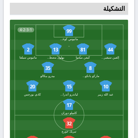
التشكيلة
4-2-3-1
99
ماتيوس كوخالسكي
2
13
81
44
إلفين سيفيركلييف
كيفن ميدينا
بهلول مصطفى زاده
ماتيوس سيلفا
35
8
ماركو يانكوفيتش
بيدرو بيكالو
20
15
10
عبد الله زبير
لياندرو أندرادي
كادي بورجس
17
كاميلو دوران
32
تيريك جورج