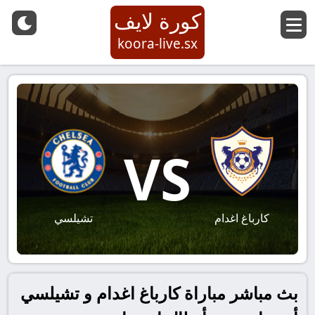
كورة لايف
koora-live.sx
VS
كارباغ اغدام
تشيلسي
بث مباشر مباراة كارباغ اغدام و تشيلسي