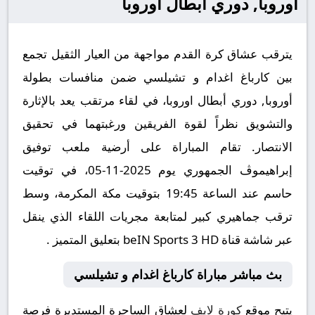
أوروبا, دوري أبطال اوروبا
يترقب عشاق كرة القدم مواجهة من العيار الثقيل تجمع
بين كارباغ اغدام و تشيلسي ضمن منافسات بطولة
أوروبا, دوري أبطال اوروبا، في لقاء مرتقب يعد بالإثارة
والتشويق نظراً لقوة الفريقين ورغبتهما في تحقيق
الانتصار. تقام المباراة على أرضية ملعب توفيق
إبراهيموڤ الجمهوري يوم 2025-11-05، في توقيت
حاسم عند الساعة 19:45 بتوقيت مكة المكرمة، وسط
ترقب جماهيري كبير لمتابعة مجريات اللقاء الذي ينقل
عبر شاشة قناة beIN Sports 3 HD بتعليق المتميز .
بث مباشر مباراة كارباغ اغدام و تشيلسي
يتيح موقع
كورة لايف
لعشاق الساحرة المستديرة فرصة