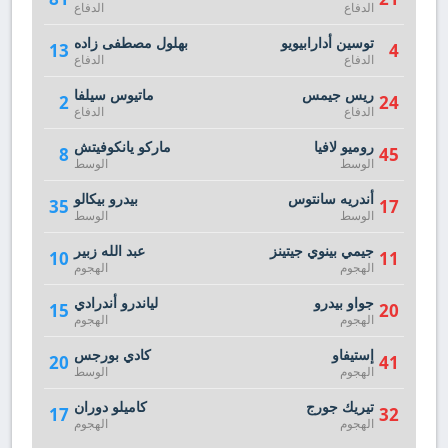
الدفاع
الدفاع
توسين أدارابيويو
بهلول مصطفى زاده
13
4
الدفاع
الدفاع
ريس جيمس
ماتيوس سيلفا
2
24
الدفاع
الدفاع
روميو لافيا
ماركو يانكوفيتش
8
45
الوسط
الوسط
أندريه سانتوس
بيدرو بيكالو
35
17
الوسط
الوسط
جيمي بينوي جيتينز
عبد الله زبير
10
11
الهجوم
الهجوم
جواو بيدرو
لياندرو أندرادي
15
20
الهجوم
الهجوم
إستيفاو
كادي بورجس
20
41
الهجوم
الوسط
تيريك جورج
كاميلو دوران
17
32
الهجوم
الهجوم