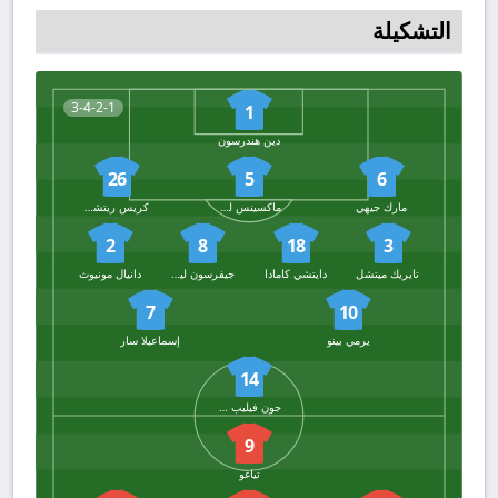
التشكيلة
3-4-2-1
1
دين هندرسون
26
5
6
مارك جيهي
ماكسينس لكرواكس
كريس ريتشاردز
2
8
18
3
تايريك ميتشل
دايتشي كامادا
جيفرسون ليرما
دانيال مونيوث
7
10
يرمي بينو
إسماعيلا سار
14
جون فيليب ماتيتا
9
تياغو