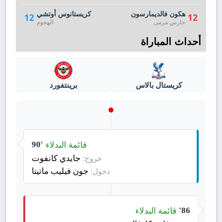
هكون فالديمارسون
كريستانوس أوتشي
12
12
حارس مرمى
الهجوم
أحداث المباراة
كريستال بالاس
برينتفورد
قائمة البدلاء
90'
جايدي كانفوت
خروج:
جون فيليب ماتيتا
دخول:
قائمة البدلاء
86'