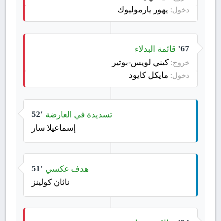
يهور يارموليوك
دخول:
قائمة البدلاء
67'
كيني لويس-بوتير
خروج:
مايكل كايود
دخول:
تسديدة في العارضة
52'
إسماعيلا سار
هدف عكسي
51'
ناثان كولينز