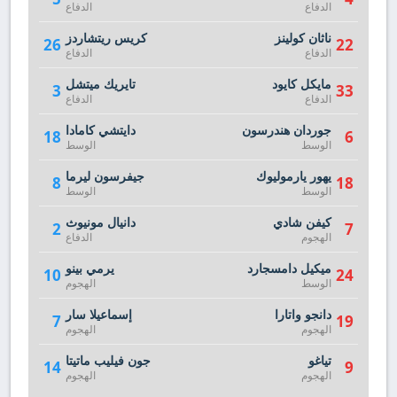
الدفاع
الدفاع
ناثان كولينز
كريس ريتشاردز
26
22
الدفاع
الدفاع
مايكل كايود
تايريك ميتشل
3
33
الدفاع
الدفاع
جوردان هندرسون
دايتشي كامادا
18
6
الوسط
الوسط
يهور يارموليوك
جيفرسون ليرما
8
18
الوسط
الوسط
كيفن شادي
دانيال مونيوث
2
7
الهجوم
الدفاع
ميكيل دامسجارد
يرمي بينو
10
24
الوسط
الهجوم
دانجو واتارا
إسماعيلا سار
7
19
الهجوم
الهجوم
تياغو
جون فيليب ماتيتا
14
9
الهجوم
الهجوم