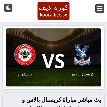
كورة لايف
koora-live.sx
VS
كريستال بالاس
برينتفورد
بث مباشر مباراة كريستال بالاس و