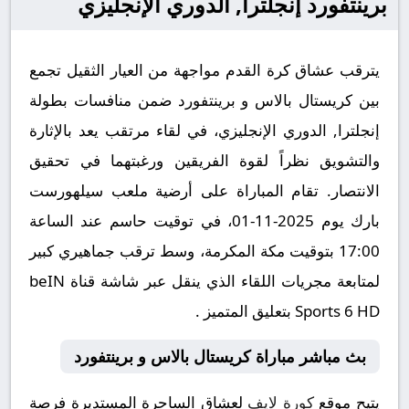
برينتفورد إنجلترا, الدوري الإنجليزي
يترقب عشاق كرة القدم مواجهة من العيار الثقيل تجمع
بين كريستال بالاس و برينتفورد ضمن منافسات بطولة
إنجلترا, الدوري الإنجليزي، في لقاء مرتقب يعد بالإثارة
والتشويق نظراً لقوة الفريقين ورغبتهما في تحقيق
الانتصار. تقام المباراة على أرضية ملعب سيلهورست
بارك يوم 2025-11-01، في توقيت حاسم عند الساعة
17:00 بتوقيت مكة المكرمة، وسط ترقب جماهيري كبير
لمتابعة مجريات اللقاء الذي ينقل عبر شاشة قناة beIN
Sports 6 HD بتعليق المتميز .
بث مباشر مباراة كريستال بالاس و برينتفورد
يتيح موقع
كورة لايف
لعشاق الساحرة المستديرة فرصة