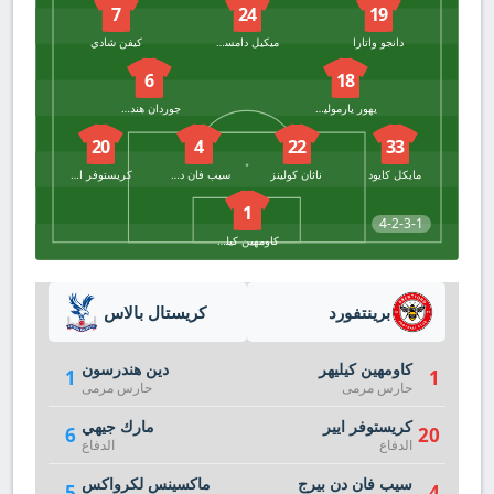
7
24
19
دانجو واتارا
ميكيل دامسجارد
كيفن شادي
6
18
يهور يارموليوك
جوردان هندرسون
20
4
22
33
مايكل كايود
ناثان كولينز
سيب فان دن بيرج
كريستوفر ايير
1
4-2-3-1
كاومهين كيليهر
برينتفورد
كريستال بالاس
كاومهين كيليهر
دين هندرسون
1
1
حارس مرمى
حارس مرمى
كريستوفر ايير
مارك جيهي
6
20
الدفاع
الدفاع
سيب فان دن بيرج
ماكسينس لكرواكس
5
4