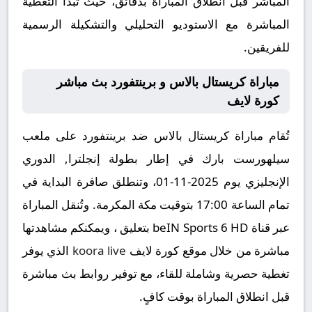
المباشر قبل انطلاق المباراة بدقائق، حيث تبدأ التغطية
المباشرة مع الاستوديو التحليلي والتشكيلة الرسمية
للفريقين.
مباراة كريستال بالاس و برينتفورد بث مباشر
كورة لايف
تُقام مباراة كريستال بالاس ضد برينتفورد على ملعب
سيلهورست بارك في إطار بطولة إنجلترا, الدوري
الإنجليزي يوم 2025-11-01، وتنطلق صافرة البداية في
تمام الساعة 17:00 بتوقيت مكة المكرمة. وتُنقل المباراة
عبر قناة beIN Sports 6 HD بتعليق ، ويمكنكم مشاهدتها
مباشرة من خلال موقع كورة لايف
koora live
الذي يوفر
تغطية حصرية وشاملة للقاء، مع توفير روابط بث مباشرة
قبل انطلاق المباراة بوقت كافٍ.