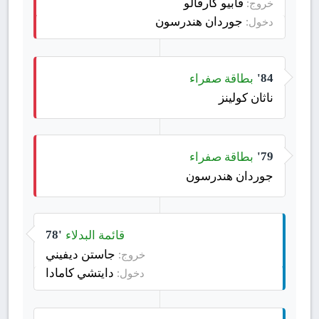
فابيو كارفالو
خروج:
جوردان هندرسون
دخول:
بطاقة صفراء
84'
ناثان كولينز
بطاقة صفراء
79'
جوردان هندرسون
قائمة البدلاء
78'
جاستن ديفيني
خروج:
دايتشي كامادا
دخول: