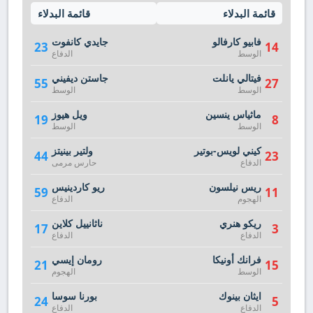
قائمة البدلاء
قائمة البدلاء
فابيو كارفالو
جايدي كانفوت
23
14
الوسط
الدفاع
فيتالي يانلت
جاستن ديفيني
55
27
الوسط
الوسط
ماثياس ينسين
ويل هيوز
19
8
الوسط
الوسط
كيني لويس-بوتير
ولتير بينيتز
44
23
الدفاع
حارس مرمى
ريس نيلسون
ريو كاردينيس
59
11
الهجوم
الدفاع
ريكو هنري
ناثانييل كلاين
17
3
الدفاع
الدفاع
فرانك أونيكا
رومان إيسي
21
15
الوسط
الهجوم
ايثان بينوك
بورنا سوسا
24
5
الدفاع
الدفاع