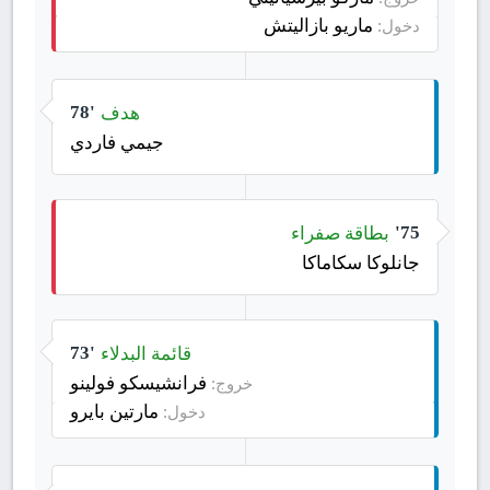
ماريو بازاليتش
دخول:
هدف
78'
جيمي فاردي
بطاقة صفراء
75'
جانلوكا سكاماكا
قائمة البدلاء
73'
فرانشيسكو فولينو
خروج:
مارتين بايرو
دخول: