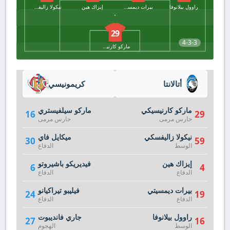
راوول بيلانوفا
بيرات ديمسيتي
إيزاك هين
نيكولا زاليفسكي
29
4-3-3
ماركو كارنيسيكي
أتالانتا
كريمونيسي
ماركو كارنيسيكي
ماركو سيلفيستري
16
29
حارس مرمى
حارس مرمى
نيكولا زاليفسكي
ميكايل فاي
30
59
الوسط
الدفاع
إيزاك هين
فيديريكو باشيروتو
6
4
الدفاع
الدفاع
بيرات ديمسيتي
فيليبو تيراكيانو
24
19
الدفاع
الدفاع
راوول بيلانوفا
جاري فانديبوت
27
16
الوسط
الهجوم