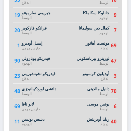
الوسط
الدفاع
جانلوكا سكاماكا
جيريمي سارمينتو
19
9
الهجوم
الوسط
كمال دين سوليمانا
فرانكو فازكويز
20
7
الهجوم
الوسط
هونست أهانور
إيميل أوديرو
1
69
الدفاع
حارس مرمى
لورينزو بيرناسكوني
فيدريكو بونازولي
90
47
الوسط
الهجوم
أوديلون كوسونو
فيدريكو تشيتشيريني
23
3
الدفاع
الدفاع
دانيل مالديني
داتشي لوردكيبانيدزي
48
70
الوسط
الوسط
يونس موسى
لابو نافا
69
6
الوسط
حارس مرمى
ريليا أوبريتش
دينيس يونسن
11
40
الدفاع
الهجوم