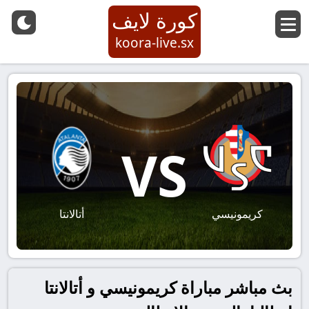
كورة لايف
koora-live.sx
VS
كريمونيسي
أتالانتا
بث مباشر مباراة كريمونيسي و أتالانتا