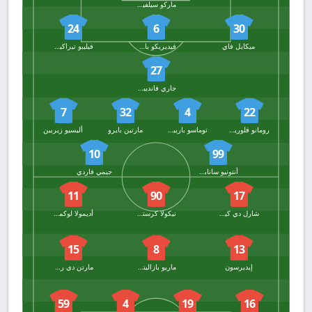
ماركو سيلفيستري
24
6
30
ميكايل فاي
فيديريكو باشيروتو
فيليبو تيراكيانو
27
جاري فانديبوت
7
32
4
22
رومانو فلورياني
توماسو باربييري
مارتين بايرو
أليسيو زيربين
10
99
أنتونيو سانابريا
جيمي فاردي
11
90
17
شارل دي كيتيلير
نيكولا كرستوفيتش
أديمولا لوكمان
15
8
13
إيديرسون
ماريو بازاليتش
مارتن دي رون
59
4
19
16