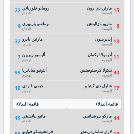
مارتن دي رون
رومانو فلورياني
22
15
الوسط
الدفاع
ماريو بازاليتش
توماسو باربييري
4
8
الوسط
الدفاع
إيديرسون
مارتين بايرو
32
13
الوسط
الوسط
أديمولا لوكمان
أليسيو زيربين
7
11
الهجوم
الهجوم
نيكولا كرستوفيتش
أنتونيو سانابريا
99
90
الهجوم
الهجوم
شارل دي كيتيلير
جيمي فاردي
10
17
الوسط
الهجوم
قائمة البدلاء
قائمة البدلاء
ماركو بيرشيانيني
ماتيو بيانشيتي
15
44
الوسط
الدفاع
لازار ساماردزيتش
فرانشيسكو فولينو
55
10