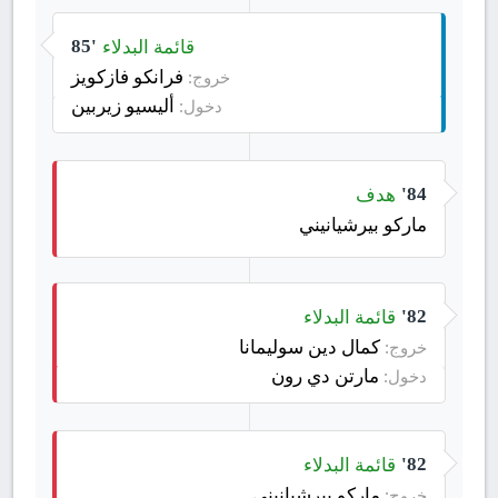
قائمة البدلاء
85'
فرانكو فازكويز
خروج:
أليسيو زيربين
دخول:
هدف
84'
ماركو بيرشيانيني
قائمة البدلاء
82'
كمال دين سوليمانا
خروج:
مارتن دي رون
دخول:
قائمة البدلاء
82'
ماركو بيرشيانيني
خروج: