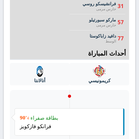
فرانشيسكو روسي
31
حارس مرمى
ماركو سبورتيلو
57
حارس مرمى
دافيد زاباكوستا
77
الوسط
أحداث المباراة
كريمونيسي
أتالانتا
بطاقة صفراء
90'
4
فرانكو فازكويز