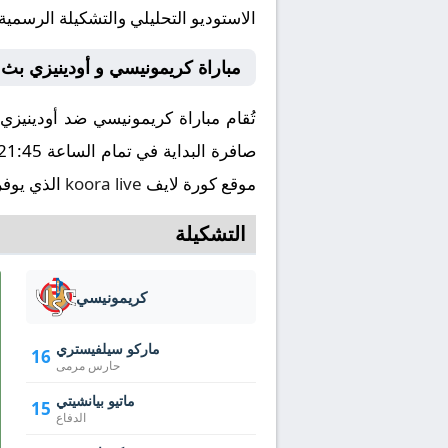
الاستوديو التحليلي والتشكيلة الرسمية
مباراة كريمونيسي و أودينيزي بث
موقع كورة لايف
koora live
الذي يوفر
التشكيلة
كريمونيسي
ماركو سيلفيستري
16
حارس مرمى
ماتيو بيانشيتي
15
الدفاع