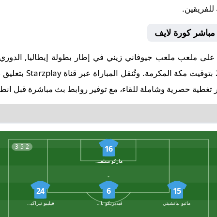
 للفريقين.
 مباشر كورة لايف
صافرة البداية في تمام ا
 تغطية حصرية وشاملة للقاء، مع توفير روابط بث مباشرة قبل انطلا
3-5-2
16
ماركو سيلفيستري
24
6
15
ماتيو بيانشيتي
فيديريكو باشيروتو
فيليبو تيراكيانو