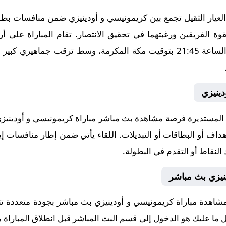
يار الثقيل تجمع بين كريمونيسي و أودينيزي ضمن منافسات بطولة 
لقوة الفريقين ورغبتهما في تحقيق الانتصار. تقام المباراة على
2025-10-20، في توقيت حاسم عند الساعة 21:45 بتوقيت مكة المكرمة، وسط ترق
دينيزي
لمستديرة فرصة مشاهدة بث مباشر مباراة كريمونيسي و أودينيزي 
داف أو البطاقات أو التبديلات. اللقاء يأتي ضمن إطار منافسات إي
النقاط أو التقدم في البطولة.
نيزي بث مباشر
مشاهدة مباراة كريمونيسي و أودينيزي بث مباشر بجودة متعددة ت
 كل ما عليك هو الدخول إلى قسم البث المباشر قبل انطلاق المباراة 