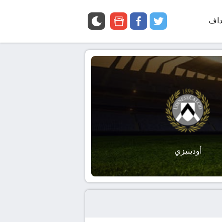
داف
twitter
facebook
google
news
أودينيزي