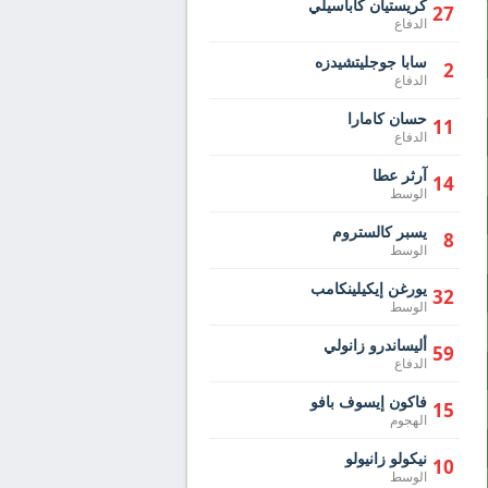
كريستيان كاباسيلي
27
الدفاع
سابا جوجليتشيدزه
2
الدفاع
حسان كامارا
11
الدفاع
آرثر عطا
14
الوسط
يسبر كالستروم
8
الوسط
يورغن إيكيلينكامب
32
الوسط
أليساندرو زانولي
59
الدفاع
فاكون إيسوف بافو
15
الهجوم
نيكولو زانيولو
10
الوسط