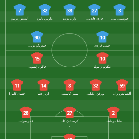
7
32
38
27
3
جيوسيبي بيتزيلا
جاري فانديبوت
وارن بوندو
مارتين بايرو
أليسيو زيربين
90
10
جيمي فاردي
فيدريكو بونازولي
15
10
نيكولو زانيولو
فاكون إيسوف بافو
11
14
8
32
59
أليساندرو زانولي
يورغن إيكيلينكامب
يسبر كالستروم
آرثر عطا
حسان كامارا
28
27
2
سابا جوجليتشيدزه
كريستيان كاباسيلي
عمر سولت