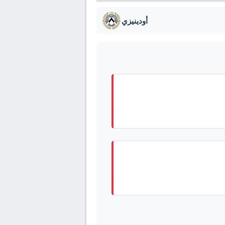
أودينيزي