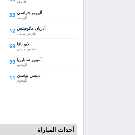
الدفاع
ألبيرتو جراسي
33
الوسط
أدريان مالوفيتش
12
حارس مرمى
لابو نافا
69
حارس مرمى
أنتونيو سانابريا
99
الهجوم
دينيس يونسن
11
الهجوم
أحداث المباراة