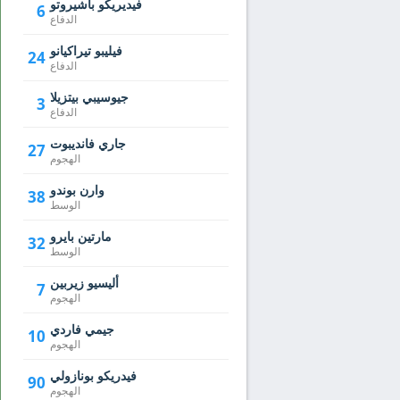
فيديريكو باشيروتو
6
الدفاع
فيليبو تيراكيانو
24
الدفاع
جيوسيبي بيتزيلا
3
الدفاع
جاري فانديبوت
27
الهجوم
وارن بوندو
38
الوسط
مارتين بايرو
32
الوسط
أليسيو زيربين
7
الهجوم
جيمي فاردي
10
الهجوم
فيدريكو بونازولي
90
الهجوم