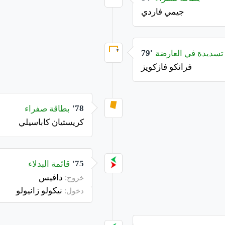
جيمي فاردي
تسديدة في العارضة
79'
فرانكو فازكويز
بطاقة صفراء
78'
كريستيان كاباسيلي
قائمة البدلاء
75'
دافيس
خروج:
نيكولو زانيولو
دخول: