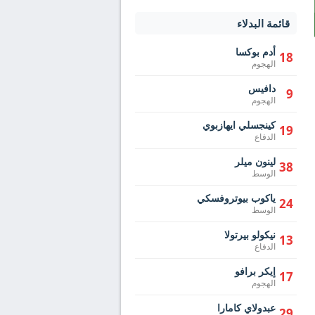
قائمة البدلاء
أدم بوكسا
18
الهجوم
دافيس
9
الهجوم
كينجسلي ايهازبوي
19
الدفاع
لينون ميلر
38
الوسط
ياكوب بيوتروفسكي
24
الوسط
نيكولو بيرتولا
13
الدفاع
إيكر برافو
17
الهجوم
عبدولاي كامارا
29