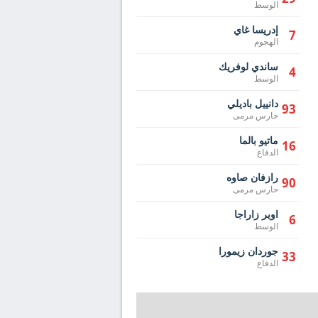
الوسط
إدريسا غاي
7
الهجوم
ساندي لوفريك
4
الوسط
دانييل باديلي
93
حارس مرمى
ماتيو بالما
16
الدفاع
رازفان صاوه
90
حارس مرمى
اوير زاراجا
6
الوسط
جوردان زيمورا
33
الدفاع