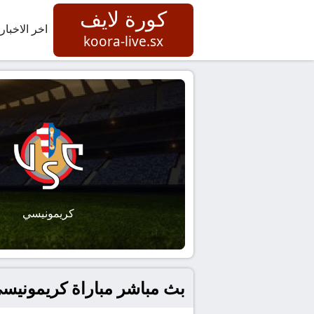
كورة لايف
اخر الاخبار
koora-live.sx
كريمونيسي
بث مباشر مباراة كريمونيسي 