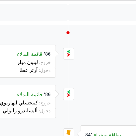
قائمة البدلاء
86'
لينون ميلر
خروج:
آرثر عطا
دخول:
قائمة البدلاء
86'
كينجسلي ايهازبوي
خروج:
أليساندرو زانولي
دخول:
بطاقة صفراء
84'