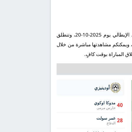
تُقام مباراة كريمونيسي ضد أودينيزي على ملعب ملعب جيوفاني زيني في إطار بطولة إيطاليا, الدوري الإيطالي يوم 2025-10-20، وتنطلق
لساعة 21:45 بتوقيت مكة المكرمة. وتُنقل المباراة عبر قناة Starzplay بتعليق ، ويمكنكم مشاهدتها مباشرة من خلال
ق المباراة بوقت كافٍ.
أودينيزي
مدوكا اوكوي
40
حارس مرمى
عمر سولت
28
الدفاع