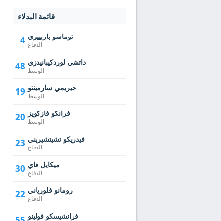
قائمة البدلاء
توماسو باربييري
4
الدفاع
داتشي لوردكيبانيدزي
48
الوسط
جيريمي سارمينتو
19
الوسط
فرانكو فازكويز
20
الوسط
فيدريكو تشيتشيريني
23
الدفاع
ميكايل فاي
30
الدفاع
رومانو فلورياني
22
الدفاع
فرانشيسكو فولينو
55