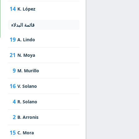
14
K. López
قائمة البدلاء
19
A. Lindo
21
N. Moya
9
M. Murillo
16
V. Solano
4
R. Solano
2
B. Arronis
15
C. Mora