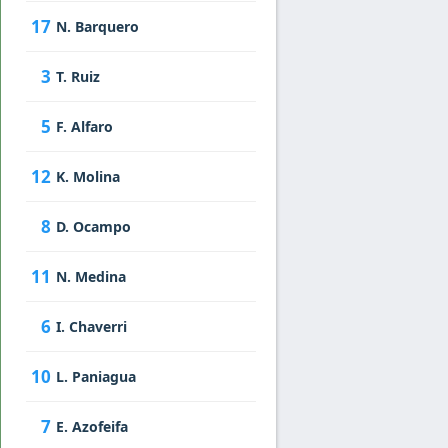
17
N. Barquero
3
T. Ruiz
5
F. Alfaro
12
K. Molina
8
D. Ocampo
11
N. Medina
6
I. Chaverri
10
L. Paniagua
7
E. Azofeifa