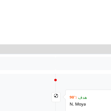
هدف
90'
5
N. Moya