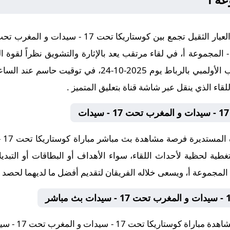
ولي, كأس العالم للسيدات تحت 17 - المجموعة أ، في لقاء مرتقب يعد بالإثارة والتشويق ن
قاء الذي ينقل عبر شاشة قناة بتعليق المتميز .
غطية لحظية لأحداث اللقاء، سواء الأهداف أو البطاقات أو التبد
نوفر لكم عبر م