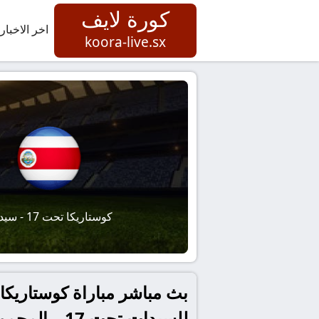
كورة لايف
اخر الاخبار
koora-live.sx
كوستاريكا تحت 17 - سيدات
للسيدات تحت 17 – المجموعة أ