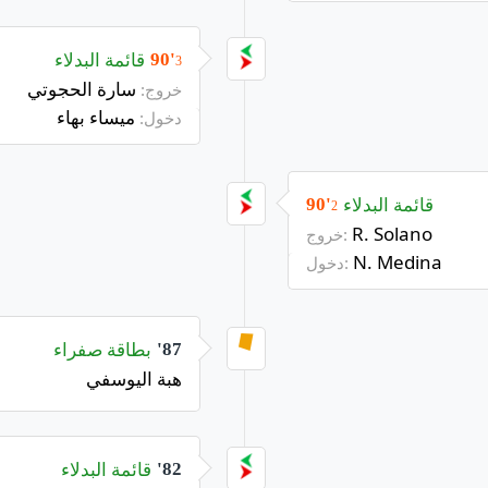
قائمة البدلاء
90'
3
سارة الحجوتي
خروج:
ميساء بهاء
دخول:
قائمة البدلاء
90'
2
R. Solano
خروج:
N. Medina
دخول:
بطاقة صفراء
87'
هبة اليوسفي
قائمة البدلاء
82'