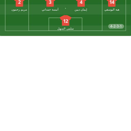
2
3
4
14
هبة اليوسفي
إيمان ديين
أنيسة حمداني
مريم رحمون
12
4-2-3-1
سلمى السهل