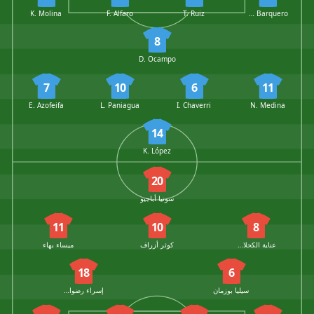
K. Molina
F. Alfaro
T. Ruiz
N. Barquero
8
D. Ocampo
7
10
6
11
E. Azofeifa
L. Paniagua
I. Chaverri
N. Medina
14
K. López
20
سونيا أباجيو
11
10
8
عناية الكحلاوي
كوثر أزراف
ميساء بهاء
18
6
سيليا بوزمان
إسراء رضواني