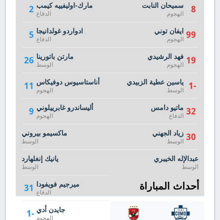
سميحان النابت
مارك-اوليفييه كيمب
2
8
الهجوم
الدفاع
ايفان توني
ادواردو غولدانيجا
5
99
الهجوم
الدفاع
فهد الرشيدي
مارتن باتورينا
26
19
الهجوم
الوسط
ياسين عطية الزبيدي
أناستاسيوس دوفيكاس
11
-1
الوسط
الهجوم
ماتيو دامس
أليساندرو غابرييلوني
9
32
الدفاع
الهجوم
زياد الجهني
ماكسيمو بيروني
30
الوسط
الوسط
عبدالإله الخيبري
يانيك إنغلهارد
الوسط
الوسط
أحداث المباراة
ميرجيم فويفودا
31
الدفاع
جايدن أدي
-1
الهجوم