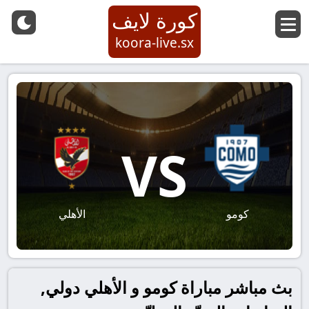
كورة لايف
koora-live.sx
VS
كومو
الأهلي
بث مباشر مباراة كومو و الأهلي دولي,