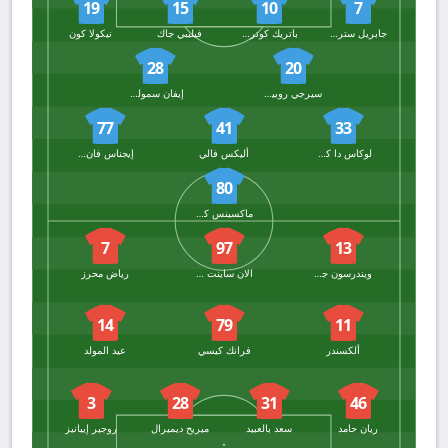
19
15
10
7
جابريل ستريفيزا
باتريك كوتروني
فيليبي جاك
نيكولا كون
28
20
سيرجي روبيرتو
إيفان سمولشي
77
41
33
لوكاس دا كونها
أليكس فالي
إيجناس فان دير بريمبت
80
ماكسينس كاكيري
7
97
13
ويندرسون جالينو
الان ساينت ماكسيمان
رياض محرز
14
79
11
ألكسندر
فرانك كيسي
عيد المولد
3
28
31
46
ريان حامد
سعد بالعبيد
ميريح ديميرال
روجير إيبانيز