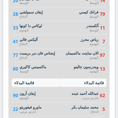
20
14
الوسط
الوسط
فرانك كيسي
إيفان سمولشي
28
79
الوسط
الدفاع
ألكسندر
لوكاس دا كونها
33
11
الوسط
الهجوم
رياض محرز
أليكس فالي
41
7
الهجوم
الدفاع
الان ساينت ماكسيمان
إيجناس فان دير بريمبت
77
97
الهجوم
الدفاع
ويندرسون جالينو
ماكسينس كاكيري
80
13
الهجوم
الوسط
قائمة البدلاء
قائمة البدلاء
عبدالله أحمد عبده
إبفان أزون
90
62
حارس مرمى
الهجوم
محمد سليمان بكر
ماورو فيغوريتو
22
5
الدفاع
حارس مرمى