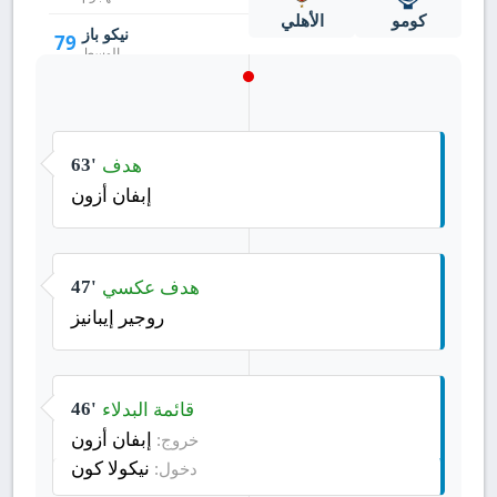
كومو
الأهلي
نيكو باز
79
الوسط
هدف
63'
إبفان أزون
هدف عكسي
47'
روجير إيبانيز
قائمة البدلاء
46'
إبفان أزون
خروج:
نيكولا كون
دخول: