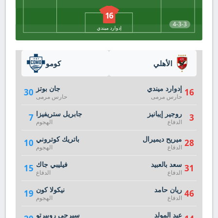
16
4-3-3
إدوارد ميندي
الأهلي
كومو
إدوارد ميندي
جان بوتز
30
16
حارس مرمى
حارس مرمى
روجير إيبانيز
جابريل ستريفيزا
7
3
الدفاع
الهجوم
ميريح ديميرال
باتريك كوتروني
10
28
الدفاع
الهجوم
سعد بالعبيد
فيليبي جاك
15
31
الدفاع
الدفاع
ريان حامد
نيكولا كون
19
46
الدفاع
الهجوم
عيد المولد
سيرجي روبيرتو