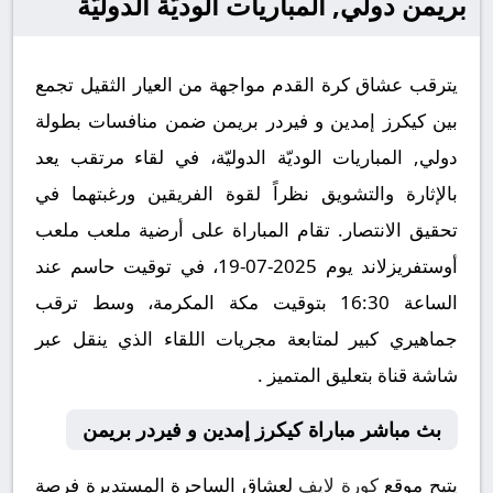
بريمن دولي, المباريات الوديّة الدوليّة
يترقب عشاق كرة القدم مواجهة من العيار الثقيل تجمع
بين كيكرز إمدين و فيردر بريمن ضمن منافسات بطولة
دولي, المباريات الوديّة الدوليّة، في لقاء مرتقب يعد
بالإثارة والتشويق نظراً لقوة الفريقين ورغبتهما في
تحقيق الانتصار. تقام المباراة على أرضية ملعب ملعب
أوستفريزلاند يوم 2025-07-19، في توقيت حاسم عند
الساعة 16:30 بتوقيت مكة المكرمة، وسط ترقب
جماهيري كبير لمتابعة مجريات اللقاء الذي ينقل عبر
شاشة قناة بتعليق المتميز .
بث مباشر مباراة كيكرز إمدين و فيردر بريمن
يتيح موقع
كورة لايف
لعشاق الساحرة المستديرة فرصة