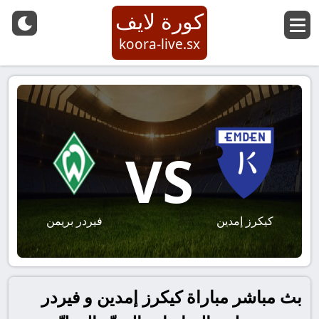
كورة لايف
koora-live.sx
VS
كيكرز إمدين
فيردر بريمن
بث مباشر مباراة كيكرز إمدين و فيردر