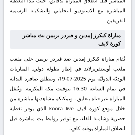
المباشر قبل انطلاق المباراة بدقائق، حيث تبدأ التغطية
المباشرة مع الاستوديو التحليلي والتشكيلة الرسمية
للفريقين.
مباراة كيكرز إمدين و فيردر بريمن بث مباشر
كورة لايف
تُقام مباراة كيكرز إمدين ضد فيردر بريمن على ملعب
ملعب أوستفريزلاند في إطار بطولة دولي, المباريات
الوديّة الدوليّة يوم 2025-07-19، وتنطلق صافرة البداية
في تمام الساعة 16:30 بتوقيت مكة المكرمة. وتُنقل
المباراة عبر قناة بتعليق ، ويمكنكم مشاهدتها مباشرة من
خلال موقع كورة لايف
koora live
الذي يوفر تغطية
حصرية وشاملة للقاء، مع توفير روابط بث مباشرة قبل
انطلاق المباراة بوقت كافٍ.