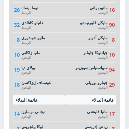
ماتيو براتي
توما بيسك
26
16
الوسط
الوسط
مايكل فلورنينشو
دانيلو كاتالدي
32
90
الوسط
الوسط
مايكل أدوبو
ماثيو جوندوزي
8
8
الوسط
الوسط
جيانلوكا جايتانو
ماتيا زاكاني
10
10
الوسط
الهجوم
سيباستيانو إسبوزيتو
بولاي ديا
19
94
الهجوم
الهجوم
جينارو بوريلي
غوستاف إيزاكسن
18
29
الهجوم
الهجوم
قائمة البدلاء
قائمة البدلاء
ماتيا فليتشي
تيجاني نوسلين
14
17
الهجوم
الهجوم
رياض إدريسي
لوكا بيلجريني
3
3