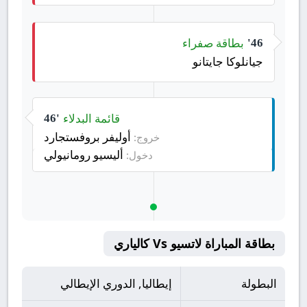
بطاقة صفراء
46'
جيانلوكا جايتانو
قائمة البدلاء
46'
أوليفر بروفستجارد
خروج:
أليسيو رومانيولي
دخول:
بطاقة المباراة لاتسيو Vs كالياري
البطولة
إيطاليا, الدوري الإيطالي