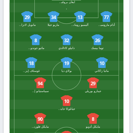
ايفان بروفيديل
29
34
13
77
أدام ماروسيتش
أليسيو رومانيولي
ماريو جيلا
مانويل لاتزاري
8
32
26
توما بيسك
دانيلو كاتالدي
ماثيو جوندوزي
18
19
10
ماتيا زاكاني
بولاي ديا
غوستاف إيزاكسن
94
29
جينارو بوريلي
سيباستيانو إسبوزيتو
10
جيانلوكا جايتانو
90
8
مايكل أدوبو
مايكل فلورنينشو