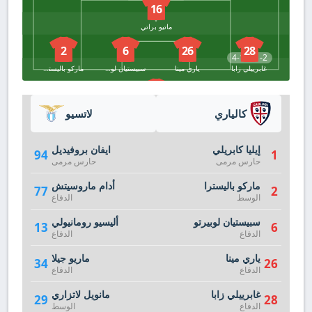
16
ماتيو براتي
2
6
26
28
4-1-2-1-2
غابرييلي زابا
ياري مينا
سبيستيان لوبيرتو
ماركو باليسترا
1
إيليا كابريلي
كالياري
لاتسيو
إيليا كابريلي
ايفان بروفيديل
94
1
حارس مرمى
حارس مرمى
ماركو باليسترا
أدام ماروسيتش
77
2
الوسط
الدفاع
سبيستيان لوبيرتو
أليسيو رومانيولي
13
6
الدفاع
الدفاع
ياري مينا
ماريو جيلا
34
26
الدفاع
الدفاع
غابرييلي زابا
مانويل لاتزاري
29
28
الدفاع
الوسط