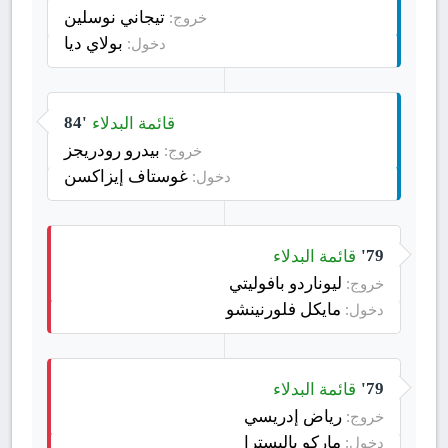
تيجاني نوسلين
خروج:
بولاي ديا
دخول:
قائمة البدلاء
84'
بيدرو رودريجز
خروج:
غوستاف إيزاكسن
دخول:
قائمة البدلاء
79'
ليوناردو بافوليتي
خروج:
مايكل فلورنينشو
دخول:
قائمة البدلاء
79'
رياض إدريسي
خروج:
ماركو باليسترا
دخول: