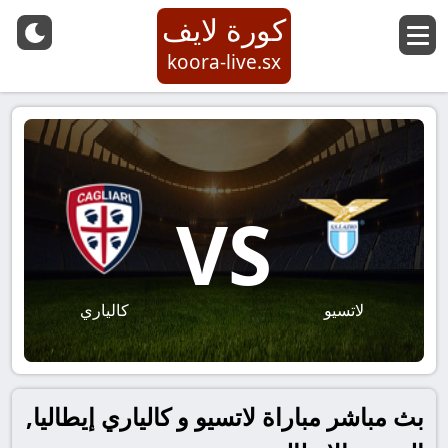
كورة لايف
koora-live.sx
VS
لاتسيو
كالياري
بث مباشر مباراة لاتسيو و كالياري إيطاليا,