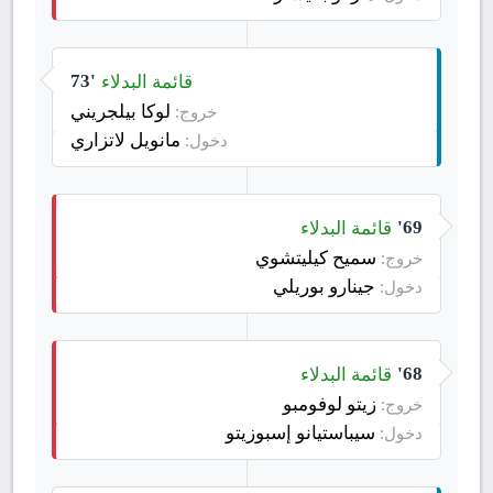
قائمة البدلاء
73'
لوكا بيلجريني
خروج:
مانويل لاتزاري
دخول:
قائمة البدلاء
69'
سميح كيليتشوي
خروج:
جينارو بوريلي
دخول:
قائمة البدلاء
68'
زيتو لوفومبو
خروج:
سيباستيانو إسبوزيتو
دخول: