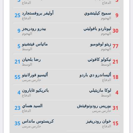
الدفاع
الدفاع
سميح كيليتشوي
أوليفر بروفستجارد
25
9
الهجوم
الدفاع
ليوناردو بافوليتي
بيدرو رودريجز
9
30
الهجوم
الهجوم
زيتو لوفومبو
ماتياس فيتشينو
5
77
الهجوم
الوسط
نيكولو كافوتي
رضا بلحيان
21
21
الوسط
الوسط
أليساندرو دي باردو
أليسيو فورلانيتو
55
18
الدفاع
حارس مرمى
لوكا مازيتيلي
باتريكيو غابارون
4
4
الوسط
الدفاع
بوريس رودونوفيتش
السيد هساي
23
31
حارس مرمى
الدفاع
خوان رودريغيز
كريستوس مانداس
35
15
الدفاع
حارس مرمى