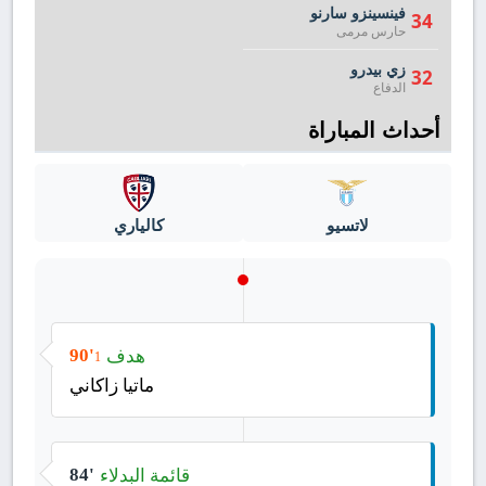
فينسينزو سارنو
34
حارس مرمى
زي بيدرو
32
الدفاع
أحداث المباراة
لاتسيو
كالياري
هدف
90'
1
ماتيا زاكاني
قائمة البدلاء
84'