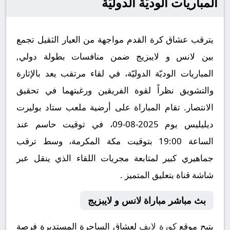
المباريات الوديّة الدوليّة
يترقب عشاق كرة القدم مواجهة من العيار الثقيل تجمع
بين لانس و لايبزيج ضمن منافسات بطولة دولي,
المباريات الوديّة الدوليّة، في لقاء مرتقب يعد بالإثارة
والتشويق نظراً لقوة الفريقين ورغبتهما في تحقيق
الانتصار. تقام المباراة على أرضية ملعب ستاد بوليرت
ديليليس يوم 2025-08-09، في توقيت حاسم عند
الساعة 19:00 بتوقيت مكة المكرمة، وسط ترقب
جماهيري كبير لمتابعة مجريات اللقاء الذي ينقل عبر
شاشة قناة بتعليق المتميز .
بث مباشر مباراة لانس و لايبزيج
يتيح موقع
كورة لايف
لعشاق الساحرة المستديرة فرصة