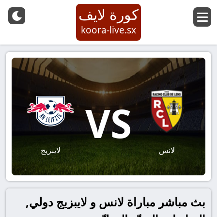
كورة لايف
koora-live.sx
VS
لانس
لايبزيج
بث مباشر مباراة لانس و لايبزيج دولي,