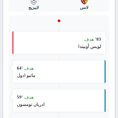
لانس
لايبزيج
هدف
83'
لويس أوبيندا
هدف
64'
ماثيو ادول
هدف
59'
ادريان تومسون