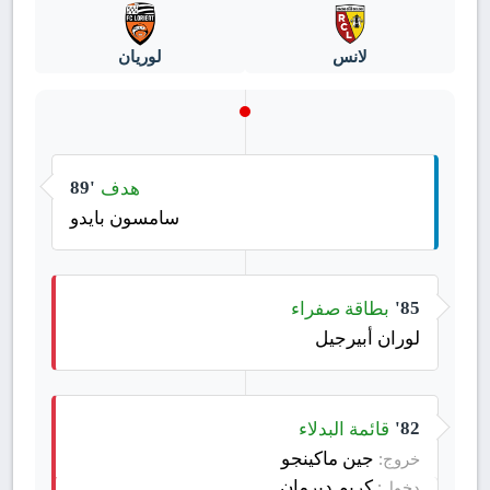
لانس
لوريان
هدف
89'
سامسون بايدو
بطاقة صفراء
85'
لوران أبيرجيل
قائمة البدلاء
82'
جين ماكينجو
خروج:
كريم ديرمان
دخول: