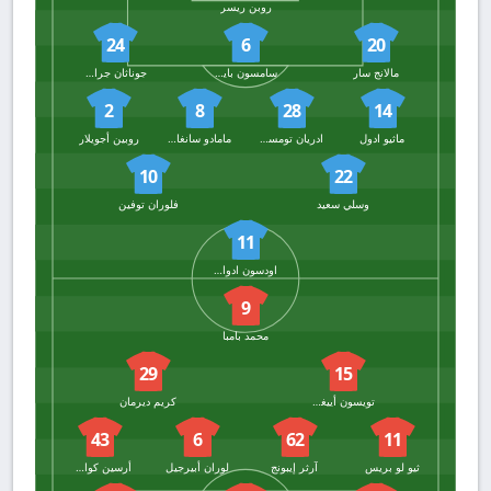
روبن ريسر
24
6
20
مالانج سار
سامسون بايدو
جوناثان جراديت
2
8
28
14
ماثيو ادول
ادريان تومسون
مامادو سانغاري
روبين أجويلار
10
22
وسلي سعيد
فلوران توفين
11
اودسون ادوارد
9
محمد بامبا
29
15
تويسون أييغون
كريم ديرمان
43
6
62
11
ثيو لو بريس
آرثر إيبونج
لوران أبيرجيل
أرسين كواسي