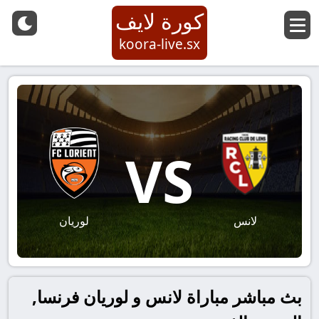
كورة لايف
koora-live.sx
VS
لانس
لوريان
بث مباشر مباراة لانس و لوريان فرنسا,