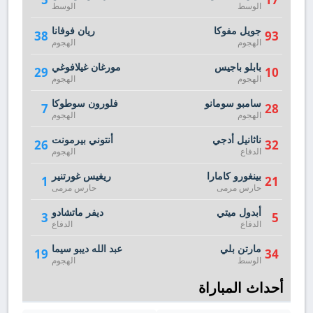
الوسط
الوسط
جويل مفوكا
ريان فوفانا
38
93
الهجوم
الهجوم
بابلو باجيس
مورغان غيلافوغي
29
10
الهجوم
الهجوم
سامبو سومانو
فلورون سوطوكا
7
28
الهجوم
الهجوم
ناثانيل أدجي
أنتوني بيرمونت
26
32
الدفاع
الهجوم
بينغورو كامارا
ريغيس غورتنير
1
21
حارس مرمى
حارس مرمى
أبدول ميتي
ديفر ماتشادو
3
5
الدفاع
الدفاع
مارتن بلي
عبد الله ديبو سيما
19
34
الوسط
الهجوم
أحداث المباراة