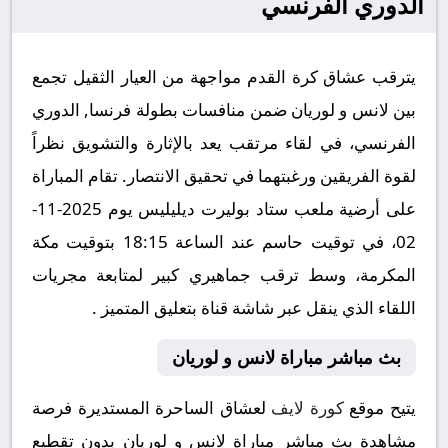
الدوري الفرنسي
يترقب عشاق كرة القدم مواجهة من العيار الثقيل تجمع
بين لانس و لوريان ضمن منافسات بطولة فرنسا, الدوري
الفرنسي، في لقاء مرتقب يعد بالإثارة والتشويق نظراً
لقوة الفريقين ورغبتهما في تحقيق الانتصار. تقام المباراة
على أرضية ملعب ستاد بوليرت ديليليس يوم 2025-11-
02، في توقيت حاسم عند الساعة 18:15 بتوقيت مكة
المكرمة، وسط ترقب جماهيري كبير لمتابعة مجريات
اللقاء الذي ينقل عبر شاشة قناة بتعليق المتميز .
بث مباشر مباراة لانس و لوريان
يتيح موقع
كورة لايف
لعشاق الساحرة المستديرة فرصة
مشاهدة بث مباشر مباراة لانس و لوريان بدون تقطيع