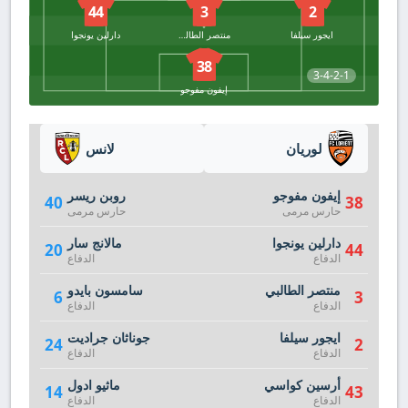
44
3
2
ايجور سيلفا
منتصر الطالبي
دارلين يونجوا
38
3-4-2-1
إيفون مفوجو
لوريان
لانس
إيفون مفوجو
روبن ريسر
40
38
حارس مرمى
حارس مرمى
دارلين يونجوا
مالانج سار
20
44
الدفاع
الدفاع
منتصر الطالبي
سامسون بايدو
6
3
الدفاع
الدفاع
ايجور سيلفا
جوناثان جراديت
24
2
الدفاع
الدفاع
أرسين كواسي
ماثيو ادول
14
43
الدفاع
الدفاع