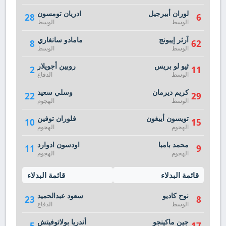
لوران أبيرجيل
ادريان تومسون
28
6
الوسط
الوسط
آرثر إيبونج
مامادو سانغاري
8
62
الوسط
الوسط
ثيو لو بريس
روبين أجويلار
2
11
الوسط
الدفاع
كريم ديرمان
وسلي سعيد
22
29
الوسط
الهجوم
تويسون أييغون
فلوران توفين
10
15
الهجوم
الهجوم
محمد بامبا
اودسون ادوارد
11
9
الهجوم
الهجوم
قائمة البدلاء
قائمة البدلاء
نوح كاديو
سعود عبدالحميد
23
8
الوسط
الدفاع
جين ماكينجو
أندريا بولاتوفيتش
5
17