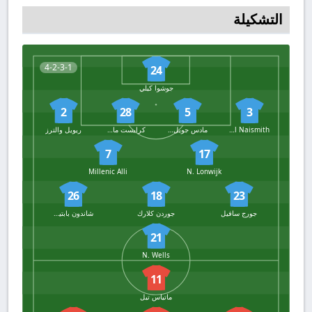
التشكيلة
4-2-3-1
24
جوشوا كيلي
2
28
5
3
Kal Naismith
مادس جويل أندرسن
كرايست ماكوسو
ريويل والترز
7
17
Millenic Alli
N. Lonwijk
26
18
23
جورج سافيل
جوردن كلارك
شاندون بابتيستي
21
N. Wells
11
ماتياس تيل