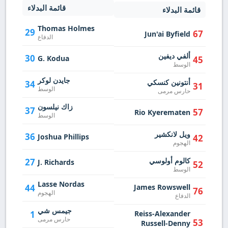
قائمة البدلاء
قائمة البدلاء
Thomas Holmes
29
67
Jun'ai Byfield
الدفاع
ألفي ديفين
30
G. Kodua
45
الوسط
جايدن لوكر
أنتونين كنسكي
34
31
الوسط
حارس مرمى
زاك نيلسون
37
57
Rio Kyerematen
الوسط
ويل لانكشير
36
Joshua Phillips
42
الهجوم
كالوم أولوسي
27
J. Richards
52
الوسط
Lasse Nordas
44
James Rowswell
76
الهجوم
الدفاع
جيمس شي
1
Reiss-Alexander
حارس مرمى
53
Russell-Denny