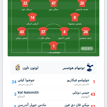
22
47
20
محمد قدوس
ميكي مور
برينان جونسون
14
8
يفيس بيسوما
آرشي غراي
43
37
4
24
دجيد سبينس
كيفن دانسو
ميكي فان دي فين
جيمي دونلي
1
4-2-3-1
جولييلمو فيكاريو
توتنهام هوتسبر
لوتون تاون
جولييلمو فيكاريو
جوشوا كيلي
24
1
حارس مرمى
حارس مرمى
جيمي دونلي
Kal Naismith
3
43
الهجوم
الدفاع
ميكي فان دي فين
مادس جويل أندرسن
5
37