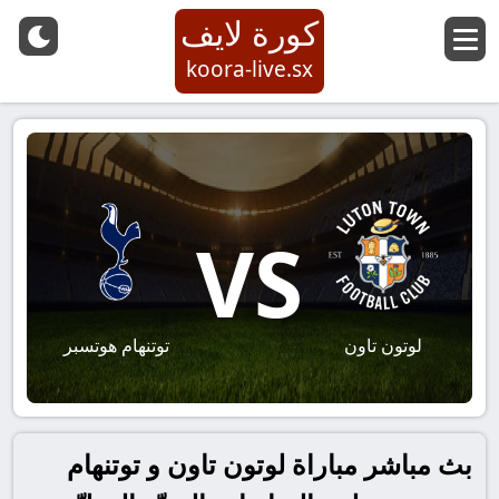
كورة لايف
koora-live.sx
VS
لوتون تاون
توتنهام هوتسبر
بث مباشر مباراة لوتون تاون و توتنهام