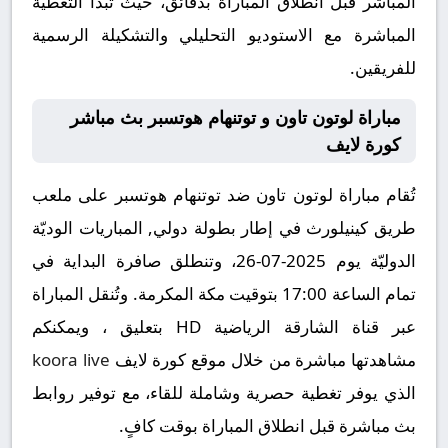
المباشر قبل انطلاق المباراة بدقائق، حيث تبدأ التغطية
المباشرة مع الاستوديو التحليلي والتشكيلة الرسمية
للفريقين.
مباراة لوتون تاون و توتنهام هوتسبر بث مباشر
كورة لايف
تُقام مباراة لوتون تاون ضد توتنهام هوتسبر على ملعب
طريق كينيلورث في إطار بطولة دولي, المباريات الوديّة
الدوليّة يوم 2025-07-26، وتنطلق صافرة البداية في
تمام الساعة 17:00 بتوقيت مكة المكرمة. وتُنقل المباراة
عبر قناة الشارقة الریاضية HD بتعليق ، ويمكنكم
مشاهدتها مباشرة من خلال موقع كورة لايف
koora live
الذي يوفر تغطية حصرية وشاملة للقاء، مع توفير روابط
بث مباشرة قبل انطلاق المباراة بوقت كافٍ.