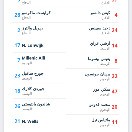
الدفاع
الدفاع
كيفن دانسو
كرايست ماكوسو
28
4
الدفاع
الدفاع
دجيد سبينس
ريويل والترز
2
24
الدفاع
الدفاع
آرشي غراي
17
14
N. Lonwijk
الوسط
Millenic Alli
يفيس بيسوما
7
8
الهجوم
الوسط
جورج سافيل
برينان جونسون
23
22
الوسط
الهجوم
جوردن كلارك
ميكي مور
18
47
الوسط
الهجوم
شاندون بابتيستي
محمد قدوس
26
20
الوسط
الهجوم
ماتياس تيل
21
N. Wells
11
الهجوم