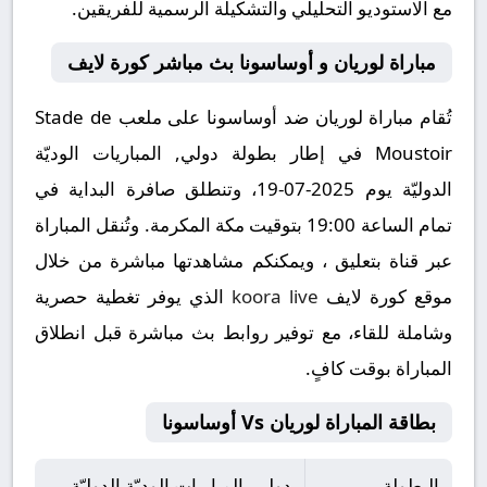
مع الاستوديو التحليلي والتشكيلة الرسمية للفريقين.
مباراة لوريان و أوساسونا بث مباشر كورة لايف
تُقام مباراة لوريان ضد أوساسونا على ملعب Stade de
Moustoir في إطار بطولة دولي, المباريات الوديّة
الدوليّة يوم 2025-07-19، وتنطلق صافرة البداية في
تمام الساعة 19:00 بتوقيت مكة المكرمة. وتُنقل المباراة
عبر قناة بتعليق ، ويمكنكم مشاهدتها مباشرة من خلال
موقع كورة لايف
koora live
الذي يوفر تغطية حصرية
وشاملة للقاء، مع توفير روابط بث مباشرة قبل انطلاق
المباراة بوقت كافٍ.
بطاقة المباراة لوريان Vs أوساسونا
البطولة
دولي, المباريات الوديّة الدوليّة