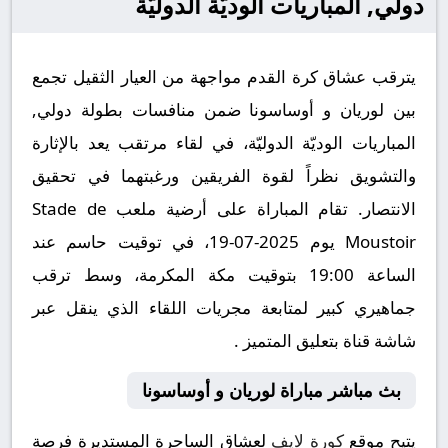
دولي, المباريات الوديّة الدوليّة
يترقب عشاق كرة القدم مواجهة من العيار الثقيل تجمع
بين لوريان و أوساسونا ضمن منافسات بطولة دولي,
المباريات الوديّة الدوليّة، في لقاء مرتقب يعد بالإثارة
والتشويق نظراً لقوة الفريقين ورغبتهما في تحقيق
الانتصار. تقام المباراة على أرضية ملعب Stade de
Moustoir يوم 2025-07-19، في توقيت حاسم عند
الساعة 19:00 بتوقيت مكة المكرمة، وسط ترقب
جماهيري كبير لمتابعة مجريات اللقاء الذي ينقل عبر
شاشة قناة بتعليق المتميز .
بث مباشر مباراة لوريان و أوساسونا
يتيح موقع
كورة لايف
لعشاق الساحرة المستديرة فرصة