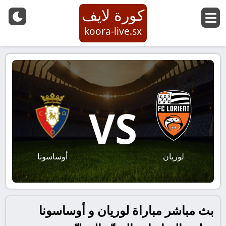
كورة لايف
koora-live.sx
VS
لوريان
أوساسونا
بث مباشر مباراة لوريان و أوساسونا