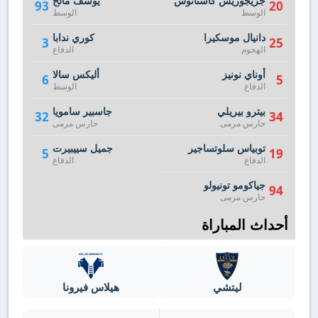
جريجوريس كاستانوس
يوسف مالح
93
20
الوسط
الوسط
دانيال موسكيرا
كوري ندابا
3
25
الهجوم
الدفاع
أوناي نونيز
أليكس سالا
6
5
الدفاع
الوسط
بيترو بيريلي
جاسبير سامويا
32
34
حارس مرمى
حارس مرمى
توبياس سلوتساجير
جميل سييبيرت
5
19
الدفاع
الدفاع
جياكومو تونيولو
94
حارس مرمى
أحداث المباراة
ليتشي
هيلاس فيرونا