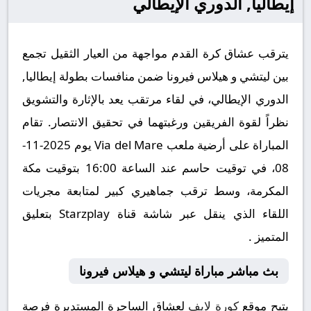
إيطاليا, الدوري الإيطالي
يترقب عشاق كرة القدم مواجهة من العيار الثقيل تجمع
بين ليتشي و هيلاس فيرونا ضمن منافسات بطولة إيطاليا,
الدوري الإيطالي، في لقاء مرتقب يعد بالإثارة والتشويق
نظراً لقوة الفريقين ورغبتهما في تحقيق الانتصار. تقام
المباراة على أرضية ملعب Via del Mare يوم 2025-11-
08، في توقيت حاسم عند الساعة 16:00 بتوقيت مكة
المكرمة، وسط ترقب جماهيري كبير لمتابعة مجريات
اللقاء الذي ينقل عبر شاشة قناة Starzplay بتعليق
المتميز .
بث مباشر مباراة ليتشي و هيلاس فيرونا
يتيح موقع
كورة لايف
لعشاق الساحرة المستديرة فرصة