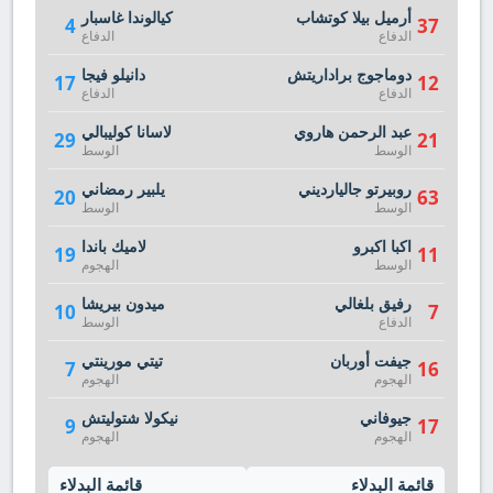
أرميل بيلا كوتشاب
كيالوندا غاسبار
4
37
الدفاع
الدفاع
دوماجوج براداريتش
دانيلو فيجا
17
12
الدفاع
الدفاع
عبد الرحمن هاروي
لاسانا كوليبالي
29
21
الوسط
الوسط
روبيرتو جاليارديني
يلبير رمضاني
20
63
الوسط
الوسط
اكبا اكبرو
لاميك باندا
19
11
الوسط
الهجوم
رفيق بلغالي
ميدون بيريشا
10
7
الدفاع
الوسط
جيفت أوربان
تيتي مورينتي
7
16
الهجوم
الهجوم
جيوفاني
نيكولا شتوليتش
9
17
الهجوم
الهجوم
قائمة البدلاء
قائمة البدلاء