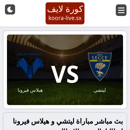
كورة لايف
koora-live.sx
VS
ليتشي
هيلاس فيرونا
بث مباشر مباراة ليتشي و هيلاس فيرونا