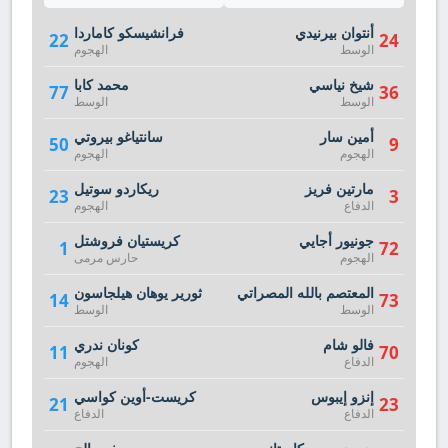
أنتوان بيرنيدي
فرانشيسكو كاماردا
22
24
الوسط
الهجوم
شيخ نياسي
محمد كابا
77
36
الوسط
الوسط
أمين سار
سانتياغو بيروتي
50
9
الهجوم
الهجوم
مارتين فريز
ريكاردو سوتيل
23
3
الدفاع
الهجوم
جونيور أجايي
كريستيان فروشتل
1
72
الهجوم
حارس مرمى
المعتصم بالله المصراتي
ثورير يوهان هيلجاسون
14
73
الوسط
الوسط
فالو شام
كونان ندري
11
70
الدفاع
الهجوم
إنزو إيبوس
كريست-أوين كواسي
21
23
الدفاع
الدفاع