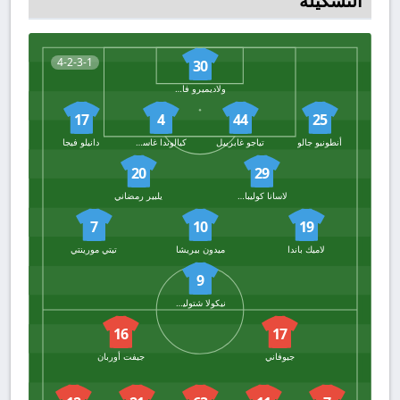
التشكيلة
4-2-3-1
30
ولاديميرو فالكون
17
4
44
25
أنطونيو جالو
تياجو غابرييل
كيالوندا غاسبار
دانيلو فيجا
20
29
لاسانا كوليبالي
يلبير رمضاني
7
10
19
لاميك باندا
ميدون بيريشا
تيتي مورينتي
9
نيكولا شتوليتش
16
17
جيوفاني
جيفت أوربان