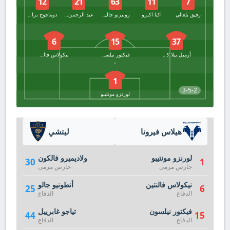
12
21
63
11
7
رفيق بلغالي
اكبا اكبرو
روبيرتو جاليارديني
عبد الرحمن هاروي
دوماجوج براداريتش
6
15
37
أرميل بيلا كوتشاب
فيكتور نيلسون
نيكولاس فالنتين
1
3-5-2
لورنزو مونتيبو
هيلاس فيرونا
ليتشي
لورنزو مونتيبو
ولاديميرو فالكون
30
1
حارس مرمى
حارس مرمى
نيكولاس فالنتين
أنطونيو جالو
25
6
الدفاع
الدفاع
فيكتور نيلسون
تياجو غابرييل
44
15
الدفاع
الدفاع