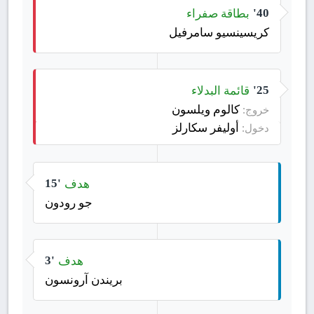
بطاقة صفراء
40'
كريسينسيو سامرفيل
قائمة البدلاء
25'
كالوم ويلسون
خروج:
أوليفر سكارلز
دخول:
هدف
15'
جو رودون
هدف
3'
بريندن آرونسون