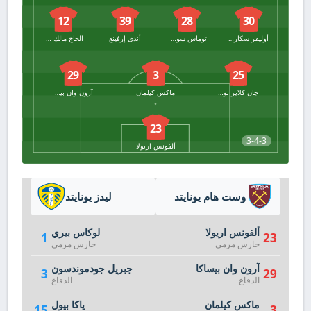
12
39
28
30
أوليفر سكارلز
توماس سوستشيك
أندي إرفينغ
الحاج مالك ضيوف
29
3
25
جان كلاير توديبو
ماكس كيلمان
آرون وان بيساكا
23
3-4-3
ألفونس اريولا
وست هام يونايتد
ليدز يونايتد
ألفونس اريولا
لوكاس بيري
1
23
حارس مرمى
حارس مرمى
آرون وان بيساكا
جبريل جودموندسون
3
29
الدفاع
الدفاع
ماكس كيلمان
ياكا بيول
15
3