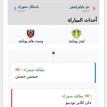
دي باولو إيجور
باسكال ستورك
5
5
الدفاع
الدفاع
أحداث المباراة
ليدز يونايتد
وست هام يونايتد
بطاقة صفراء
90'
3
جيمس جستن
بطاقة صفراء
90'
2
جان كلاير توديبو