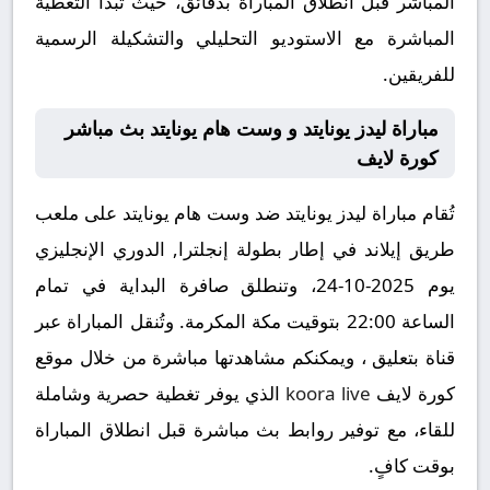
المباشر قبل انطلاق المباراة بدقائق، حيث تبدأ التغطية
المباشرة مع الاستوديو التحليلي والتشكيلة الرسمية
للفريقين.
مباراة ليدز يونايتد و وست هام يونايتد بث مباشر
كورة لايف
تُقام مباراة ليدز يونايتد ضد وست هام يونايتد على ملعب
طريق إيلاند في إطار بطولة إنجلترا, الدوري الإنجليزي
يوم 2025-10-24، وتنطلق صافرة البداية في تمام
الساعة 22:00 بتوقيت مكة المكرمة. وتُنقل المباراة عبر
قناة بتعليق ، ويمكنكم مشاهدتها مباشرة من خلال موقع
كورة لايف
koora live
الذي يوفر تغطية حصرية وشاملة
للقاء، مع توفير روابط بث مباشرة قبل انطلاق المباراة
بوقت كافٍ.