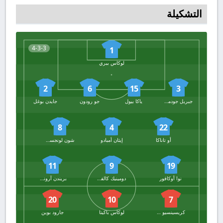
التشكيلة
4-3-3
1
لوكاس بيري
2
6
15
3
جبريل جودموندسون
ياكا بيول
جو رودون
جايدن بوغل
8
4
22
أو تاناكا
إيثان أمبادو
شون لونجستاف
11
9
19
نوا أوكافور
دومينيك كالفيرت ليوين
بريندن آرونسون
20
10
7
كريسينسيو سامرفيل
لوكاس باكيتا
جارود بوين