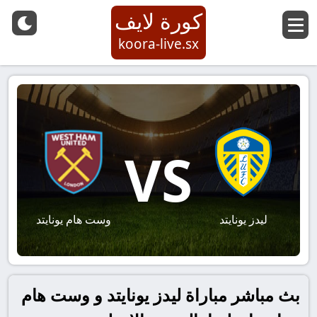
كورة لايف
koora-live.sx
VS
ليدز يونايتد
وست هام يونايتد
بث مباشر مباراة ليدز يونايتد و وست هام