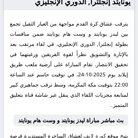
يونايتد إنجلترا, الدوري الإنجليزي
يترقب عشاق كرة القدم مواجهة من العيار الثقيل تجمع
بين ليدز يونايتد و وست هام يونايتد ضمن منافسات
بطولة إنجلترا, الدوري الإنجليزي، في لقاء مرتقب يعد
بالإثارة والتشويق نظراً لقوة الفريقين ورغبتهما في
تحقيق الانتصار. تقام المباراة على أرضية ملعب طريق
إيلاند يوم 2025-10-24، في توقيت حاسم عند الساعة
22:00 بتوقيت مكة المكرمة، وسط ترقب جماهيري كبير
لمتابعة مجريات اللقاء الذي ينقل عبر شاشة قناة بتعليق
المتميز .
بث مباشر مباراة ليدز يونايتد و وست هام يونايتد
يتيح موقع
كورة لايف
لعشاق الساحرة المستديرة فرصة