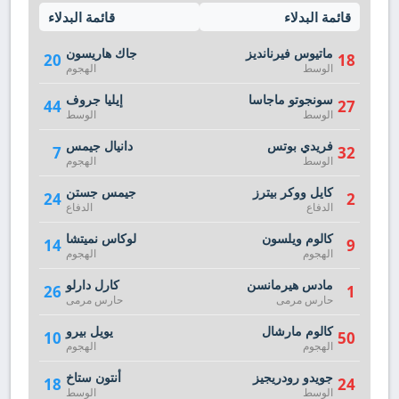
قائمة البدلاء
قائمة البدلاء
ماتيوس فيرنانديز
جاك هاريسون
20
18
الوسط
الهجوم
سونجوتو ماجاسا
إيليا جروف
44
27
الوسط
الوسط
فريدي بوتس
دانيال جيمس
7
32
الوسط
الهجوم
كايل ووكر بيترز
جيمس جستن
24
2
الدفاع
الدفاع
كالوم ويلسون
لوكاس نميتشا
14
9
الهجوم
الهجوم
مادس هيرمانسن
كارل دارلو
26
1
حارس مرمى
حارس مرمى
كالوم مارشال
يويل بيرو
10
50
الهجوم
الهجوم
جويدو رودريجيز
أنتون ستاخ
18
24
الوسط
الوسط