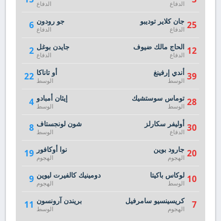
الدفاع
الدفاع
جان كلاير توديبو
جو رودون
6
25
الدفاع
الدفاع
الحاج مالك ضيوف
جايدن بوغل
2
12
الدفاع
الدفاع
أندي إرفينغ
أو تاناكا
22
39
الوسط
الوسط
توماس سوستشيك
إيثان أمبادو
4
28
الوسط
الوسط
أوليفر سكارلز
شون لونجستاف
8
30
الدفاع
الوسط
جارود بوين
نوا أوكافور
19
20
الهجوم
الهجوم
لوكاس باكيتا
دومينيك كالفيرت ليوين
9
10
الوسط
الهجوم
كريسينسيو سامرفيل
بريندن آرونسون
11
7
الهجوم
الوسط