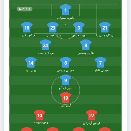
4-2-3-1
1
ياكوب ستولارتشيك
16
23
3
21
ريكاردو بيريرا
ووت فايس
يانيك فيسترجارد
فيكتور كريستيانسن
24
8
هاري وينكس
بوباكاري سوماري
14
6
7
عبدول فاتاو إسحاقو
جوردن جيمس
بوبي ريد
9
جوردان آيو
19
كيفر مور
10
27
لويس أوبراين
Josh Windass