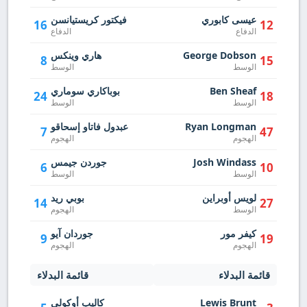
عيسى كابوري
فيكتور كريستيانسن
16
12
الدفاع
الدفاع
George Dobson
هاري وينكس
8
15
الوسط
الوسط
Ben Sheaf
بوباكاري سوماري
24
18
الوسط
الوسط
Ryan Longman
عبدول فاتاو إسحاقو
7
47
الهجوم
الهجوم
Josh Windass
جوردن جيمس
6
10
الوسط
الوسط
لويس أوبراين
بوبي ريد
14
27
الوسط
الهجوم
كيفر مور
جوردان آيو
9
19
الهجوم
الهجوم
قائمة البدلاء
قائمة البدلاء
Lewis Brunt
كاليب أوكولي