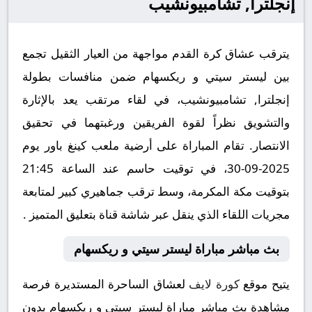
إنجلترا, تشامبيونشيب
يترقب عشاق كرة القدم مواجهة من العيار الثقيل تجمع
بين ليستر سيتي و ريكسهام ضمن منافسات بطولة
إنجلترا, تشامبيونشيب، في لقاء مرتقب يعد بالإثارة
والتشويق نظراً لقوة الفريقين ورغبتهما في تحقيق
الانتصار. تقام المباراة على أرضية ملعب كينغ باور يوم
2025-09-30، في توقيت حاسم عند الساعة 21:45
بتوقيت مكة المكرمة، وسط ترقب جماهيري كبير لمتابعة
مجريات اللقاء الذي ينقل عبر شاشة قناة بتعليق المتميز .
بث مباشر مباراة ليستر سيتي و ريكسهام
يتيح موقع
كورة لايف
لعشاق الساحرة المستديرة فرصة
مشاهدة بث مباشر مباراة ليستر سيتي و ريكسهام بدون