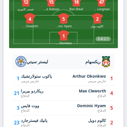
12
15
18
47
Ryan Longman
Ben Sheaf
George Dobson
عيسى كابوري
4
5
2
كالوم دويل
Dominic Hyam
Max Cleworth
1
3-4-2-1
Arthur Okonkwo
ريكسهام
ليستر سيتي
Arthur Okonkwo
ياكوب ستولارتشيك
1
1
حارس مرمى
حارس مرمى
Max Cleworth
ريكاردو بيريرا
21
4
الدفاع
الدفاع
Dominic Hyam
ووت فايس
3
5
الدفاع
الدفاع
كالوم دويل
يانيك فيسترجارد
23
2
الدفاع
الدفاع