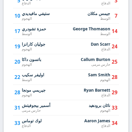
5
3
الدفاع
الدفاع
جيمس مكلان
ستيفي مافيديدي
10
7
الوسط
الهجوم
George Thomason
حمزة تشودري
17
14
الوسط
الوسط
Dan Scarr
جوليان كارانزا
19
24
الدفاع
الهجوم
Callum Burton
باتسون داكا
20
25
حارس مرمى
الهجوم
Sam Smith
اوليفر سكيب
22
28
الهجوم
الوسط
Ryan Barnett
جيريمي مونجا
28
29
الدفاع
الهجوم
ناثان برودهيد
أسمير بيجوفيتش
31
33
الهجوم
حارس مرمى
Aaron James
لوك توماس
33
34
الدفاع
الدفاع