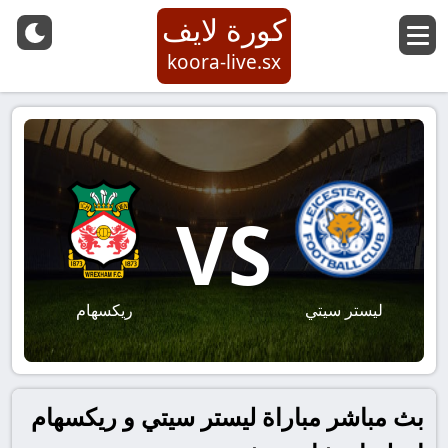
كورة لايف
koora-live.sx
VS
ليستر سيتي
ريكسهام
بث مباشر مباراة ليستر سيتي و ريكسهام