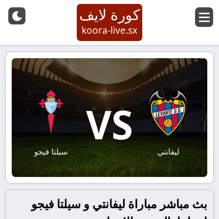
كورة لايف
koora-live.sx
VS
ليفانتي
سيلتا فيجو
بث مباشر مباراة ليفانتي و سيلتا فيجو