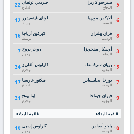
سيرجيو كاريرا
جيريمي تولجان
22
5
الدفاع
الدفاع
ألايكس موريبا
اوناي فينسيدور
12
6
الوسط
الوسط
فران بيلتران
كيرفين أرياجا
16
8
الوسط
الوسط
أوسكار مينجويزا
روجر بروج
7
3
الدفاع
الهجوم
بريان سرقسطة
كارلوس ألفاريز
24
15
الهجوم
الهجوم
بورخا ايجليسياس
فيكتور غارسيا
17
7
الهجوم
الدفاع
فيران جوتلجا
إيتا يونج
21
9
الهجوم
الهجوم
قائمة البدلاء
قائمة البدلاء
ياجو أسباس
كارلوس إسبى
19
10
الهجوم
الهجوم