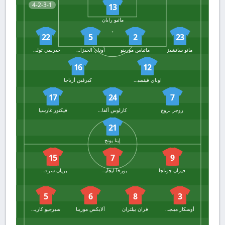
4-2-3-1
13
ماثيو رايان
22
5
2
23
مانو سانشيز
ماتياس مورينو
أوناي الجيزابال
جيريمي تولجان
16
12
اوناي فينسيدور
كيرفين أرياجا
17
24
7
روجر بروج
كارلوس ألفاريز
فيكتور غارسيا
21
إيتا يونج
15
7
9
فيران جوتلجا
بورخا ايجليسياس
بريان سرقسطة
5
6
8
3
أوسكار مينجويزا
فران بيلتران
ألايكس موريبا
سيرجيو كاريرا