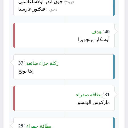
جون أندر أولاساغاستي
خروج:
فيكتور غارسيا
دخول:
هدف
40'
أوسكار مينجويزا
ركلة جزاء ضائعة
37'
إيتا يونج
بطاقة صفراء
31'
ماركوس الونسو
بطاقة حمراء
29'