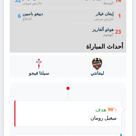
32
14
الوسط
حارس مرمى
إيفان فيلار
دييغو بامبين
6
1
حارس مرمى
الدفاع
هوغو ألفاريز
23
الهجوم
أحداث المباراة
ليفانتي
سيلتا فيجو
هدف
90'
1
ميغيل رومان