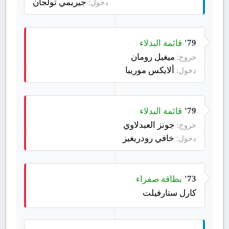
جيريمي تولجان
دخول:
قائمة البدلاء
79'
ميغيل رومان
خروج:
ألايكس موريبا
دخول:
قائمة البدلاء
79'
جونز العبدلاوي
خروج:
خافي رودريغيز
دخول:
بطاقة صفراء
73'
كارل ستارفيلت