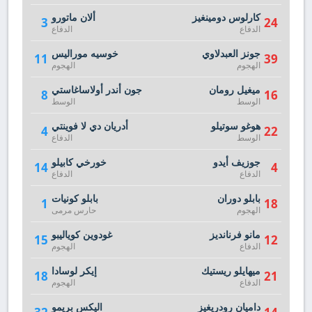
كارلوس دومينغيز
ألان ماتورو
3
24
الدفاع
الدفاع
جونز العبدلاوي
خوسيه موراليس
11
39
الهجوم
الهجوم
ميغيل رومان
جون أندر أولاساغاستي
8
16
الوسط
الوسط
هوغو سوتيلو
أدريان دي لا فوينتي
4
22
الوسط
الدفاع
جوزيف أيدو
خورخي كابيلو
14
4
الدفاع
الدفاع
بابلو دوران
بابلو كونيات
1
18
الهجوم
حارس مرمى
مانو فرنانديز
غودوين كوياليبو
15
12
الدفاع
الهجوم
ميهايلو ريستيك
إيكر لوسادا
18
21
الدفاع
الهجوم
داميان رودريغيز
اليكس بريمو