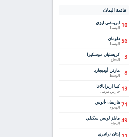
قائمة البدلاء
ابريتشي ايزي
10
الوسط
داومان
56
الوسط
كريستيان موسكيرا
3
الدفاع
مارتن أوديجارد
8
الوسط
كيبا اريزابالاغا
13
حارس مرمى
هاريمان-أنوس
71
الهجوم
مايلز لويس سكيلي
49
الدفاع
إيثان نوانيري
22