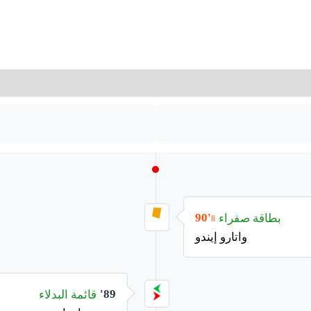
بطاقة صفراء
90'
8
واتارو إيندو
قائمة البدلاء
89'