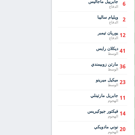
جابرييل ماجاليس
6
الدفاع
ويليام ساليبا
2
الدفاع
يوريان تيمبر
12
الدفاع
ديكلان رايس
41
الوسط
مارتن زوبيمندي
36
الوسط
ميكيل ميرينو
23
الوسط
جابريل مارتينلي
11
الهجوم
فيكتور جيوكيريس
14
الهجوم
نوني مادويكي
20
الهجوم