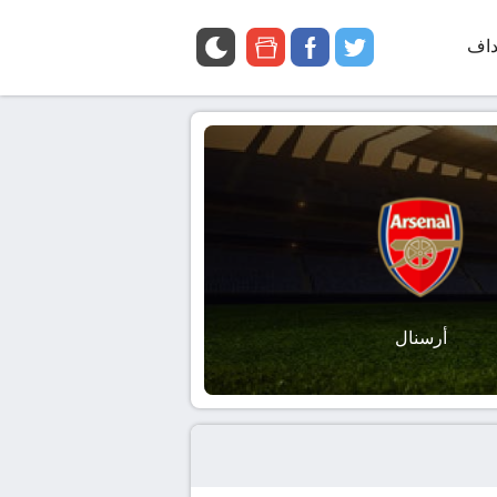
داف
twitter
facebook
google
news
أرسنال