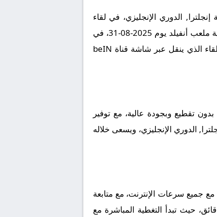
جلترا, الدوري الإنجليزي، في لقاء
مرتقب يعد بالإثارة والتشويق نظراً لقوة الفريقين ورغبتهما في تحقيق الانتصار. تقام المباراة على أرضية ملعب أنفيلد يوم 2025-08-31، في
توقيت حاسم عند الساعة 18:30 بتوقيت مكة المكرمة، وسط ترقب جماهيري كبير لمتابعة مجريات اللقاء الذي ينقل عبر شاشة قناة beIN
دون تقطيع وبجودة عالية، مع توفير
لترا, الدوري الإنجليزي، ويسعى خلاله
مع جميع سرعات الإنترنت، مع متابعة
قائق، حيث تبدأ التغطية المباشرة مع