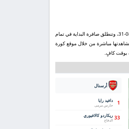
تُقام مباراة ليفربول ضد أرسنال على ملعب أنفيلد في إطار بطولة إنجلترا, الدوري الإنجليزي يوم 2025-08-31، وتنطلق صافرة البداية في تمام
اراة عبر قناة beIN SPORTS HD 1 بتعليق ، ويمكنكم مشاهدتها مباشرة من خلال موقع كورة
 بوقت كافٍ.
أرسنال
دافيد رايا
1
حارس مرمى
ريكاردو كالافيوري
33
الدفاع