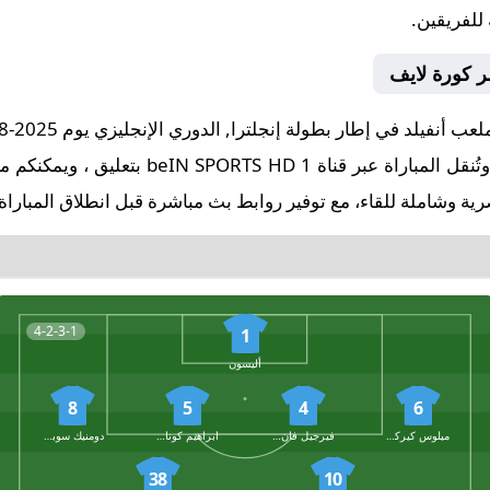
 للفريقين.
ر كورة لايف
الساعة 18:30 بتوقيت مكة المكرمة. وتُنقل المب
ة وشاملة للقاء، مع توفير روابط بث مباشرة قبل انطلاق المباراة
4-2-3-1
1
أليسون
8
5
4
6
ميلوس كيركيز
فيرجيل فان دايك
ابراهيم كوناتي
دومنيك سوبوسلاي
38
10