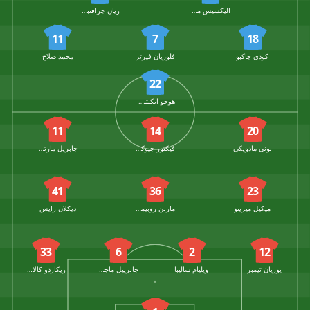
اليكسيس ماك اليستر
ريان جرافنبرخ
11
7
18
كودي جاكبو
فلوريان فيرتز
محمد صلاح
22
هوجو ايكيتيكي
11
14
20
نوني مادويكي
فيكتور جيوكيريس
جابريل مارتينلي
41
36
23
ميكيل ميرينو
مارتن زوبيمندي
ديكلان رايس
33
6
2
12
يوريان تيمبر
ويليام ساليبا
جابرييل ماجاليس
ريكاردو كالافيوري