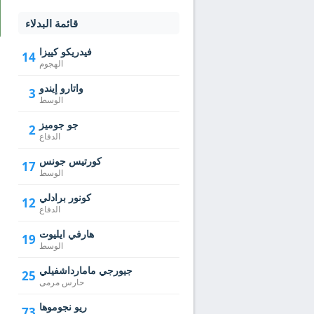
قائمة البدلاء
فيدريكو كييزا
14
الهجوم
واتارو إيندو
3
الوسط
جو جوميز
2
الدفاع
كورتيس جونس
17
الوسط
كونور برادلي
12
الدفاع
هارفي ايليوت
19
الوسط
جيورجي مامارداشفيلي
25
حارس مرمى
ريو نجوموها
73