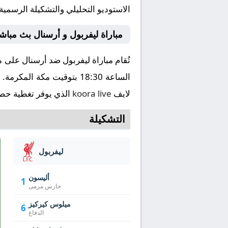
الاستوديو التحليلي والتشكيلة الرسمية
مباراة ليفربول و أرسنال بث مباش
لايف
koora live
الذي يوفر تغطية حصري
التشكيلة
ليفربول
أليسون
1
حارس مرمى
ميلوس كيركيز
6
الدفاع