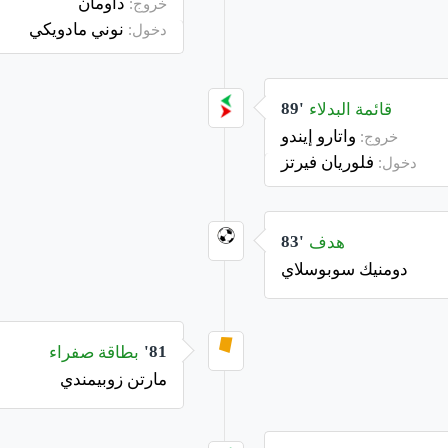
داومان
خروج:
نوني مادويكي
دخول:
قائمة البدلاء
89'
واتارو إيندو
خروج:
فلوريان فيرتز
دخول:
هدف
83'
دومنيك سوبوسلاي
بطاقة صفراء
81'
مارتن زوبيمندي