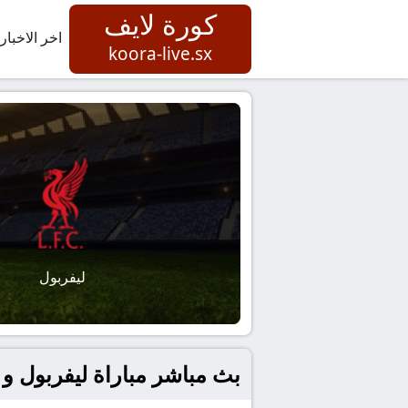
كورة لايف
اخر الاخبار
koora-live.sx
ليفربول
بث مباشر مباراة ليفربول و أ