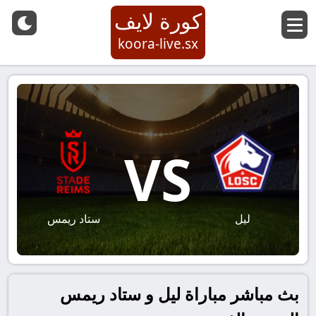
كورة لايف
koora-live.sx
VS
ليل
ستاد ريمس
بث مباشر مباراة ليل و ستاد ريمس